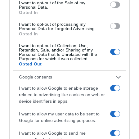
Χατζηδάκης: “Άκυρες από 1η
consent section.
I want to opt-out of the Sale of my
Personal Data.
Οκτωβρίου οι εγκύκλιοι που δεν
Opted In
αναρτώνται – Υποχρεωτική η
I want to opt-out of processing my
δημοσίευσή τους στις ιστοσελίδες
Personal Data for Targeted Advertising.
των φορέων που τις εκδίδουν”
Opted In
I want to opt-out of Collection, Use,
Η προϋπόθεση για την ισχύ τους
Retention, Sale, and/or Sharing of my
Personal Data that Is Unrelated with the
Purposes for which it was collected.
Opted Out
Google consents
I want to allow Google to enable storage
related to advertising like cookies on web or
device identifiers in apps.
I want to allow my user data to be sent to
Google for online advertising purposes.
I want to allow Google to send me