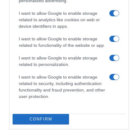
personalized advertising.
Αριθμός Πιστοποίησης
Μ.Η.Τ.252024
I want to allow Google to enable storage
related to analytics like cookies on web or
Όροι Χρήσης
Πολιτική Απορρήτου
device identifiers in apps.
Πολιτική Προστασίας Προσωπικών Δεδομένων
I want to allow Google to enable storage
Πολιτική Cookies
Ταυτότητα
Επικοινωνία
related to functionality of the website or app.
© 2025 Debater.gr
Produced by
Whiskey
I want to allow Google to enable storage
related to personalization.
I want to allow Google to enable storage
related to security, including authentication
functionality and fraud prevention, and other
user protection.
CONFIRM