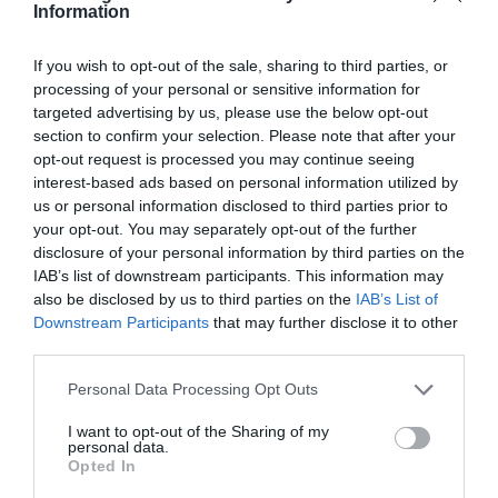
Αναμένεται να τεθεί σε λειτουργία
Information
τον Νοέμβριο του 2028
If you wish to opt-out of the sale, sharing to third parties, or
Δήμας: "Είμαστε στο 76% του κατασκευαστικού
processing of your personal or sensitive information for
αντικειμένου"
targeted advertising by us, please use the below opt-out
section to confirm your selection. Please note that after your
opt-out request is processed you may continue seeing
interest-based ads based on personal information utilized by
us or personal information disclosed to third parties prior to
your opt-out. You may separately opt-out of the further
disclosure of your personal information by third parties on the
IAB’s list of downstream participants. This information may
also be disclosed by us to third parties on the
IAB’s List of
Downstream Participants
that may further disclose it to other
third parties.
Please note that this website/app uses one or more Google
Personal Data Processing Opt Outs
services and may gather and store information including but
not limited to your visit or usage behaviour. You may click to
I want to opt-out of the Sharing of my
personal data.
grant or deny consent to Google and its third-party tags to
Opted In
ΠΟΛΙΤΙΚΗ
use your data for below specified purposes in below Google