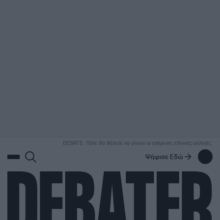
ΑΝΑΖΗΤΗΣΗ
DEBATE: Πότε θα θέλατε να γίνουν οι επόμενες εθνικές εκλογές;
Ψήφισε Εδώ