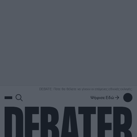
ΑΝΑΖΗΤΗΣΗ
DEBATE: Πότε θα θέλατε να γίνουν οι επόμενες εθνικές εκλογές;
Ψήφισε Εδώ