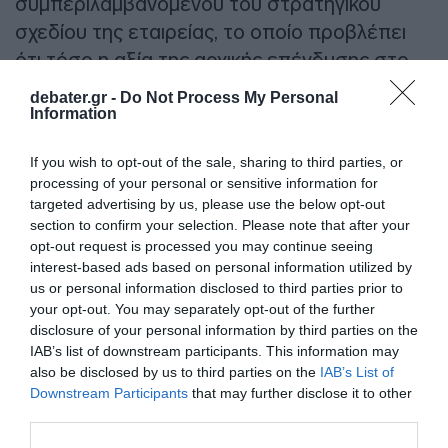
συμπεριλαμβανομένου του στρατηγικού
σχεδίου της εταιρείας, το οποίο προβλέπει
ότι τόσο η αξία της αρχικής επένδυσης στο
franchise όσο και η συνολική αποτίμηση του
debater.gr -
Do Not Process My Personal
franchise θα διπλασιαστούν εντός τριών έως
Information
τεσσάρων ετών.
If you wish to opt-out of the sale, sharing to third parties, or
processing of your personal or sensitive information for
Κάθε υποψήφιος θα έχει την ευκαιρία να
targeted advertising by us, please use the below opt-out
παρουσιάσει το έργο του στο πλαίσιο της
section to confirm your selection. Please note that after your
διαδικασίας αξιολόγησης. Η Euroleague
opt-out request is processed you may continue seeing
interest-based ads based on personal information utilized by
Basketball αναμένει να ανακοινώσει τους
us or personal information disclosed to third parties prior to
πρώτους επιλεγμένους συλλόγους και
your opt-out. You may separately opt-out of the further
στρατηγικές αγορές μεταξύ Σεπτεμβρίου και
disclosure of your personal information by third parties on the
IAB’s list of downstream participants. This information may
Νοεμβρίου, με την επιφύλαξη της επιτυχούς
also be disclosed by us to third parties on the
IAB’s List of
ολοκλήρωσης της διαδικασίας αξιολόγησης
Downstream Participants
that may further disclose it to other
και έγκρισης.
third parties.