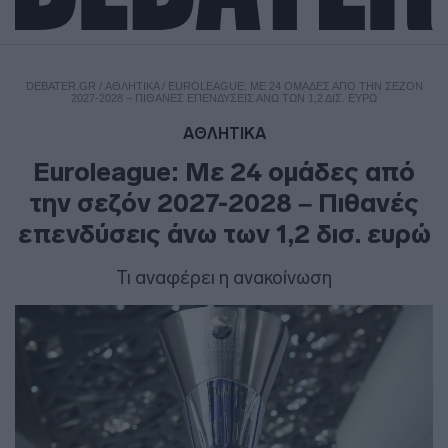
DEBATER.GR
/
ΑΘΛΗΤΙΚΑ
/
EUROLEAGUE: ΜΕ 24 ΟΜΆΔΕΣ ΑΠΌ ΤΗΝ ΣΕΖΌΝ
2027-2028 – ΠΙΘΑΝΈΣ ΕΠΕΝΔΎΣΕΙΣ ΆΝΩ ΤΩΝ 1,2 ΔΙΣ. ΕΥΡΏ
ΑΘΛΗΤΙΚΑ
Euroleague: Με 24 ομάδες από
την σεζόν 2027-2028 – Πιθανές
επενδύσεις άνω των 1,2 δισ. ευρώ
Τι αναφέρει η ανακοίνωση