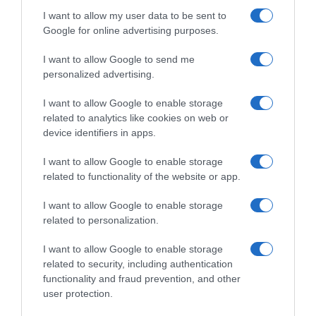
ιδιοκτησία στο ευρωπαϊκό μπάσκετ, σε
I want to allow my user data to be sent to
συνδυασμό με ένα μοντέλο εισόδου που είναι
Google for online advertising purposes.
ρεαλιστικό και ελκυστικό. Έχουμε ένα σαφές
I want to allow Google to send me
στρατηγικό σχέδιο που πιστεύουμε ότι
personalized advertising.
μπορεί να αυξήσει σημαντικά την αξία αυτών
των επενδύσεων τα επόμενα τρία έως
I want to allow Google to enable storage
related to analytics like cookies on web or
τέσσερα χρόνια. Στόχος μας είναι να
device identifiers in apps.
δημιουργήσουμε ουσιαστική αξία για τους
I want to allow Google to enable storage
συνεργάτες franchise, προσφέροντας
related to functionality of the website or app.
παράλληλα μια εξαιρετικά ελκυστική και
βιώσιμη επενδυτική ευκαιρία».
I want to allow Google to enable storage
related to personalization.
I want to allow Google to enable storage
Προσθήκη ως προτεινόμενη
πηγή στην Google
related to security, including authentication
functionality and fraud prevention, and other
user protection.
Ειδήσεις σήμερα