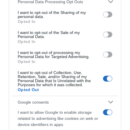
Please note that this website/app uses one or more Google
Personal Data Processing Opt Outs
ΔΙΑΦΗΜΙΣΗ
services and may gather and store information including but
not limited to your visit or usage behaviour. You may click to
I want to opt-out of the Sharing of my
personal data.
grant or deny consent to Google and its third-party tags to
Opted In
use your data for below specified purposes in below Google
consent section.
I want to opt-out of the Sale of my
Personal Data.
Opted In
I want to opt-out of processing my
Personal Data for Targeted Advertising.
Opted In
I want to opt-out of Collection, Use,
Retention, Sale, and/or Sharing of my
Personal Data that Is Unrelated with the
Ο CEO της Euroleague, Τσους Μπουένο,
Purposes for which it was collected.
Opted Out
πρόσθεσε: «Οι επενδυτές βλέπουν την
Euroleague Basketball ως μια κορυφαία
Google consents
διοργάνωση που περιλαμβάνει τους
I want to allow Google to enable storage
καλύτερους συλλόγους, τα ισχυρότερα
related to advertising like cookies on web or
εμπορικά σήματα και την πνευματική
device identifiers in apps.