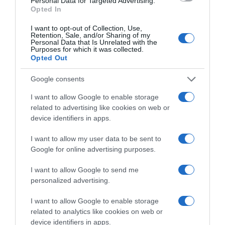
Personal Data for Targeted Advertising.
Opted In
I want to opt-out of Collection, Use,
Retention, Sale, and/or Sharing of my
ΑΘΛΗΤΙΚΑ
Personal Data that Is Unrelated with the
Purposes for which it was collected.
Μεξικό και Αργεντινή στηρίζουν τον
Opted Out
Ινφαντίνο, ενώ συνεχίζεται η κρίση
στη FIFA
Google consents
I want to allow Google to enable storage
Αντιμετωπίζει έντονες αντιδράσεις για την -πλέον
related to advertising like cookies on web or
αποσυρμένη- πρόταση πώλησης μέρους των εμπορικών
device identifiers in apps.
δικαιωμάτων του Παγκοσμίου Κυπέλλου
I want to allow my user data to be sent to
Google for online advertising purposes.
I want to allow Google to send me
personalized advertising.
I want to allow Google to enable storage
related to analytics like cookies on web or
device identifiers in apps.