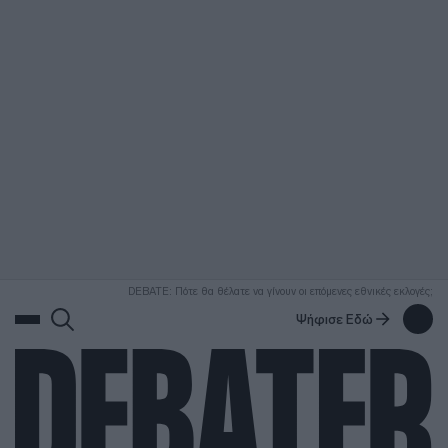
ΑΝΑΖΗΤΗΣΗ
DEBATE: Πότε θα θέλατε να γίνουν οι επόμενες εθνικές εκλογές;
Ψήφισε Εδώ