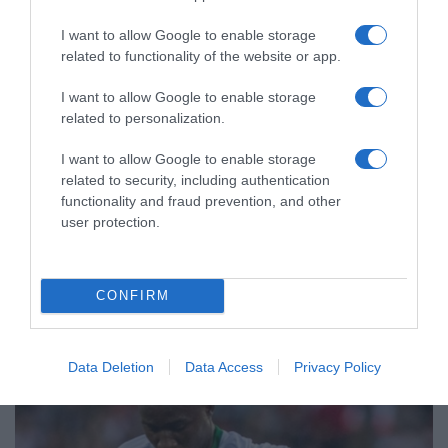
I want to allow Google to enable storage
related to functionality of the website or app.
I want to allow Google to enable storage
ΑΘΛΗΤΙΚΑ
related to personalization.
Παγκόσμιο Κ20: Ασημένιο μετάλλιο
I want to allow Google to enable storage
στο μήκος για την Έβελυν
related to security, including authentication
Μητροπούλου – Το άλμα των 6,44
functionality and fraud prevention, and other
user protection.
μέτρων που την ανέβασε στο βάθρο
Η αθλήτρια κατέκτησε το πρώτο ελληνικό μετάλλιο στο
μήκος στην ιστορία της διοργάνωσης στις γυναίκες
CONFIRM
Data Deletion
Data Access
Privacy Policy