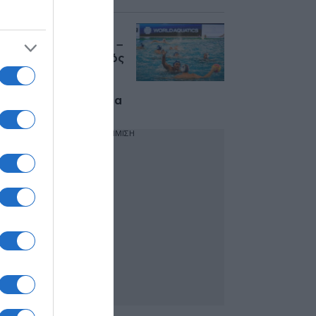
Αθλητικές
μεταδόσεις: Ελλάδα –
Ιταλία και Ολυμπιακός
– Άλκμααρ
ξεχωρίζουν στο
σημερινό πρόγραμμα
ΔΙΑΦΗΜΙΣΗ