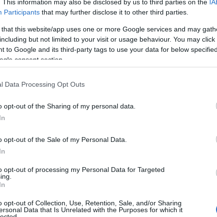
. This information may also be disclosed by us to third parties on the
IA
Participants
that may further disclose it to other third parties.
 that this website/app uses one or more Google services and may gath
including but not limited to your visit or usage behaviour. You may click 
 to Google and its third-party tags to use your data for below specifi
ogle consent section.
l Data Processing Opt Outs
o opt-out of the Sharing of my personal data.
ι και το
πρώτο
χρονικά θα μεταδοθεί
In
 η αναμέτρηση του Παναθηναϊκού με
o opt-out of the Sale of my Personal Data.
, COSMOTE SPORT 3 HD).
In
to opt-out of processing my Personal Data for Targeted
αδόσεις της Πέμπτης
ing.
In
o opt-out of Collection, Use, Retention, Sale, and/or Sharing
ersonal Data that Is Unrelated with the Purposes for which it
lected.