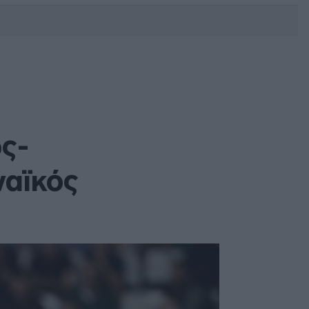
DEBATE: Πότε θα θέλατε να
γίνουν οι επόμενες εθνικές
εκλογές;
ς-
ναϊκός