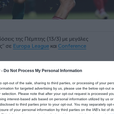
δόσεις της Πέμπτης (13/3) με μεγάλες
υς” σε
Europa League
και
Conference
ους
Νορβηγούς
της Μπόντο-Γκλιμντ με
 -
Do Not Process My Personal Information
πή μετά την ήττα με
3-0 την
άλλη, ο Παναθηναϊκός ψάχνει να
to opt-out of the sale, sharing to third parties, or processing of your per
ροηγούμενης βδομάδας
επί της
formation for targeted advertising by us, please use the below opt-out s
r selection. Please note that after your opt-out request is processed y
eing interest-based ads based on personal information utilized by us or
disclosed to third parties prior to your opt-out. You may separately opt-
ΙΑΦΗΜΙΣΗ
losure of your personal information by third parties on the IAB’s list of