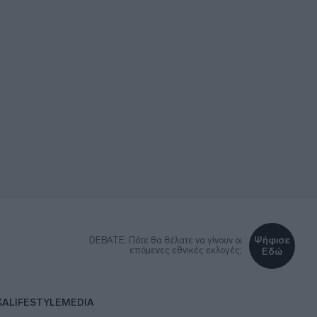
Ψήφισε
DEBATE: Πότε θα θέλατε να γίνουν οι
επόμενες εθνικές εκλογές;
Εδώ
ΚΑ
LIFESTYLE
MEDIA