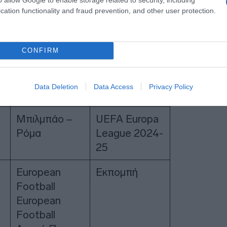
cation functionality and fraud prevention, and other user protection.
ν – Πάφος
Conference
League 2024-
25
CONFIRM
Άιντραχτ
UEFA Europa
Φρανκφούρτη
League 2024-
Data Deletion
Data Access
Privacy Policy
ς – Άγιαξ
25
Μπιλμπάο –
UEFA Europa
Ρόμα
League 2024-
25
European
Εκπομπή
Football
European
Football