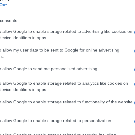
Out
European
Ποδόσφαιρο
consents
Football Show
o allow Google to enable storage related to advertising like cookies on
2024 -25
evice identifiers in apps.
Φενέρμπαχτσ
Euroleague
o allow my user data to be sent to Google for online advertising
ε – Βιλερμπάν
s.
to allow Google to send me personalized advertising.
Λάτσιο –
UEFA Europa
Βικτόρια
League 2024-
o allow Google to enable storage related to analytics like cookies on
Πλζεν
25
evice identifiers in apps.
Ολυμπιακός –
UEFA Europa
o allow Google to enable storage related to functionality of the website
Μπόντο
League 2024-
Γκλιμτ
25
o allow Google to enable storage related to personalization.
Τζουργκάρντε
UEFA
o allow Google to enable storage related to security, including