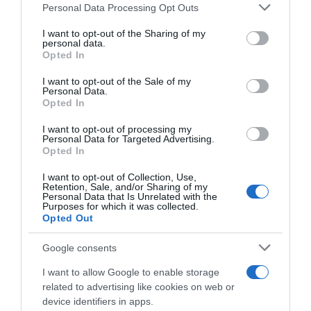
Please note that this website/app uses one or more Google
Personal Data Processing Opt Outs
services and may gather and store information including but
not limited to your visit or usage behaviour. You may click to
I want to opt-out of the Sharing of my
personal data.
grant or deny consent to Google and its third-party tags to
Opted In
use your data for below specified purposes in below Google
consent section.
I want to opt-out of the Sale of my
Personal Data.
Opted In
I want to opt-out of processing my
Personal Data for Targeted Advertising.
ΠΟΛΙΤΙΚΗ
Opted In
Ζαχαράκη: «Το φάιναλ Final Four εμπνέει τη
I want to opt-out of Collection, Use,
νέα γενιά και αναβαθμίζει τον ελληνικό
Retention, Sale, and/or Sharing of my
Personal Data that Is Unrelated with the
αθλητισμό»
Purposes for which it was collected.
Opted Out
Τι ανέφερε η υπουργός Παιδείας
Google consents
21.05.2026 - 23:06
I want to allow Google to enable storage
related to advertising like cookies on web or
device identifiers in apps.