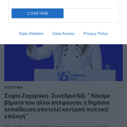
CONFIRM
Data Deletion
Data Access
Privacy Policy
ΠΟΛΙΤΙΚΗ
Σοφία Ζαχαράκη- Συνέδριο ΝΔ: ” Κάναμε
βήματα που άλλοι απέφευγαν, η δημόσια
εκπαίδευση αποτελεί κεντρική πολιτική
επιλογή”