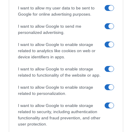
I want to allow my user data to be sent to
Google for online advertising purposes.
I want to allow Google to send me
personalized advertising.
I want to allow Google to enable storage
related to analytics like cookies on web or
device identifiers in apps.
I want to allow Google to enable storage
related to functionality of the website or app.
ΠΟΛΙΤΙΚΗ
Ζαχαράκη: «Η επόμενη 5ετία θα είναι
I want to allow Google to enable storage
περίοδος μεγάλων αλλαγών στις φοιτητικές
related to personalization.
εστίες»
I want to allow Google to enable storage
«Είμαστε έτοιμοι για τις Πανελλήνιες»
related to security, including authentication
functionality and fraud prevention, and other
21.05.2026 - 13:57
user protection.