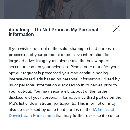
debater.gr -
Do Not Process My Personal
Information
ΠΟΛΙΤΙΚΗ
Ζαχαράκη: «Με τη θεματική «Φροντίζω το
If you wish to opt-out of the sale, sharing to third parties, or
processing of your personal or sensitive information for
Περιβάλλον» οι μαθητές καλλιεργούν την
targeted advertising by us, please use the below opt-out
οικολογική συνείδηση»
section to confirm your selection. Please note that after your
opt-out request is processed you may continue seeing
«Το υπουργείο επικαιροποιεί το υλικό στα
interest-based ads based on personal information utilized by
Εργαστήρια Δεξιοτήτων»
us or personal information disclosed to third parties prior to
your opt-out. You may separately opt-out of the further
27.05.2026 - 14:51
disclosure of your personal information by third parties on the
IAB’s list of downstream participants. This information may
also be disclosed by us to third parties on the
IAB’s List of
Downstream Participants
that may further disclose it to other
third parties.