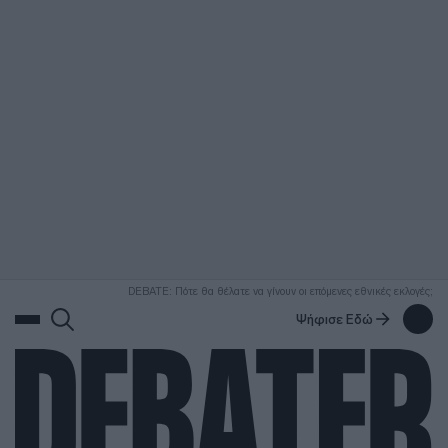
ΑΝΑΖΗΤΗΣΗ
DEBATE: Πότε θα θέλατε να γίνουν οι επόμενες εθνικές εκλογές;
Ψήφισε Εδώ