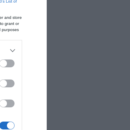
B’s List of
er and store
to grant or
ed purposes
νών
​​​
dsheet