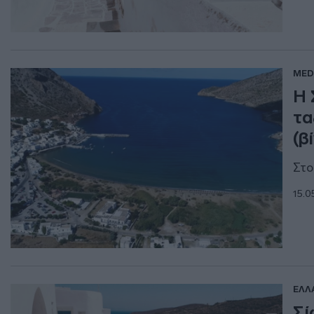
MED
Η 
τα
(β
Στο
15.0
ΕΛΛ
Σί