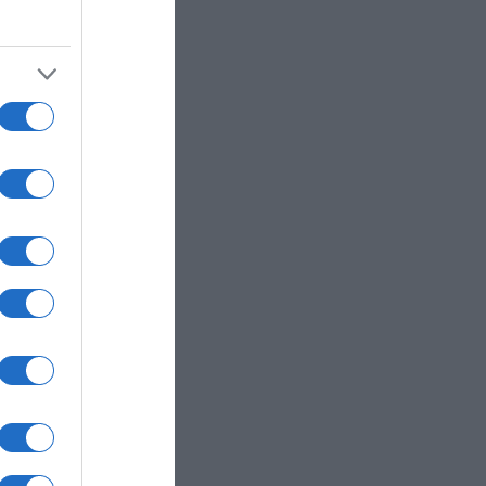
τι του
 τη