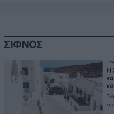
ΣΙΦΝΟΣ
ΕΛΛ
Η 
κα
να
Τι 
05.0