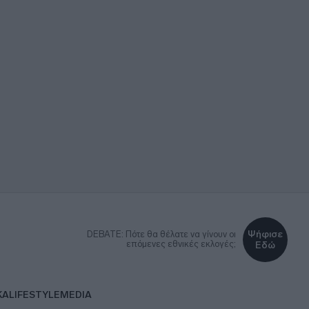
Ψήφισε
DEBATE: Πότε θα θέλατε να γίνουν οι
επόμενες εθνικές εκλογές;
Εδώ
ΚΑ
LIFESTYLE
MEDIA