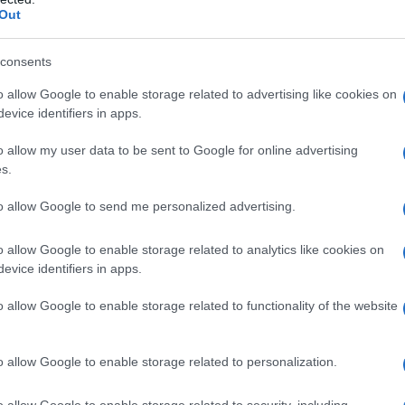
Out
φνος: Άνδρας βρέθηκε νεκρός στο σπί
ακριβή αίτια του θανάτου διερευνώνται
consents
o allow Google to enable storage related to advertising like cookies on
1.2026 - 22:34
evice identifiers in apps.
o allow my user data to be sent to Google for online advertising
s.
to allow Google to send me personalized advertising.
o allow Google to enable storage related to analytics like cookies on
evice identifiers in apps.
ΑΔΑ
κοκαιρία Byron: Διακομιδή παιδιού από
o allow Google to enable storage related to functionality of the website
φνο με Blue Star – Δεν μπορούσαν να
ογειωθούν εναέρια μέσα
o allow Google to enable storage related to personalization.
είπε ο Βασίλης Κικίλιας
o allow Google to enable storage related to security, including