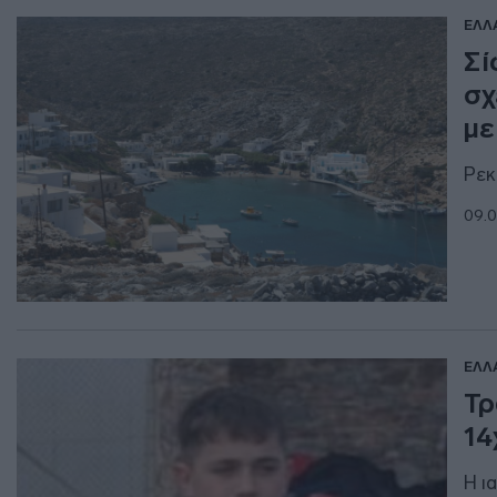
ΕΛΛ
Σί
σχ
με
Ρεκ
09.0
ΕΛΛ
Τρ
14
Η ι