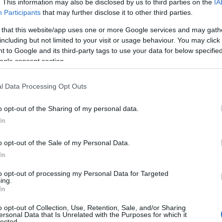
. This information may also be disclosed by us to third parties on the
IA
3.2026 - 10:54
Participants
that may further disclose it to other third parties.
 that this website/app uses one or more Google services and may gath
including but not limited to your visit or usage behaviour. You may click 
 to Google and its third-party tags to use your data for below specifi
ogle consent section.
ΑΔΑ
φνος: Πρώτη επιλογή μεταξύ των διεθ
l Data Processing Opt Outs
οορισμών για τους Αυστραλούς το 2026​​​​​​​​
o opt-out of the Sharing of my personal data.
αναφέρει αφιέρωμα του διεθνούς ταξιδιωτικού μέσου Broa
In
2.2026 - 15:02
o opt-out of the Sale of my Personal Data.
In
to opt-out of processing my Personal Data for Targeted
ing.
In
o opt-out of Collection, Use, Retention, Sale, and/or Sharing
ersonal Data that Is Unrelated with the Purposes for which it
ΑΔΑ
lected.