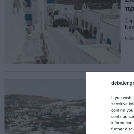
πρ
Σύμ
New
07.0
ΕΛΛ
debater.gr
Η 
If you wish 
– 
sensitive in
με
confirm you
continue se
Σοβ
information 
Ιατ
further disc