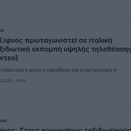
IA
Σίφνος πρωταγωνιστεί σε ιταλική
ξιδιωτική εκπομπή υψηλής τηλεθέαση
ίντεο)
 επίκεντρο η φύση, η παράδοση και η γαστρονομία σ
5.2026 - 15:01
ΑΔΑ
φνος: Στους κορυφαίους ταξιδιωτικού