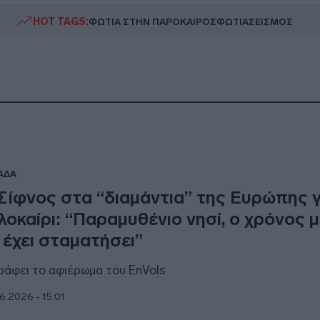
HOT TAGS:
ΦΩΤΙΑ ΣΤΗΝ ΠΑΡΟ
ΚΑΙΡΟΣ
ΦΩΤΙΑ
ΣΕΙΣΜΟΣ
ΑΔΑ
Σίφνος στα “διαμάντια” της Ευρώπης γ
λοκαίρι: “Παραμυθένιο νησί, ο χρόνος μ
 έχει σταματήσει”
γράφει το αφιέρωμα του EnVols
6.2026 - 15:01