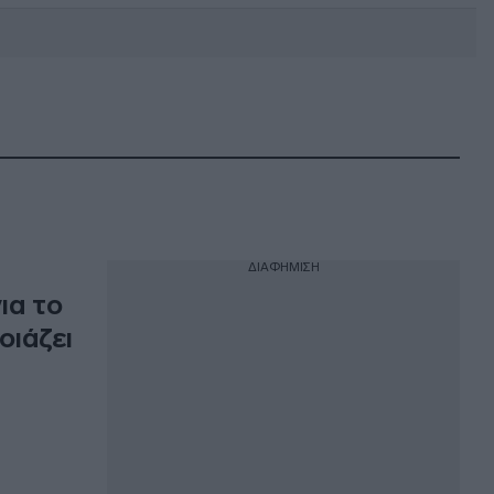
DEBATE: Πότε θα θέλατε να
γίνουν οι επόμενες εθνικές
εκλογές;
ΔΙΑΦΗΜΙΣΗ
ια το
οιάζει