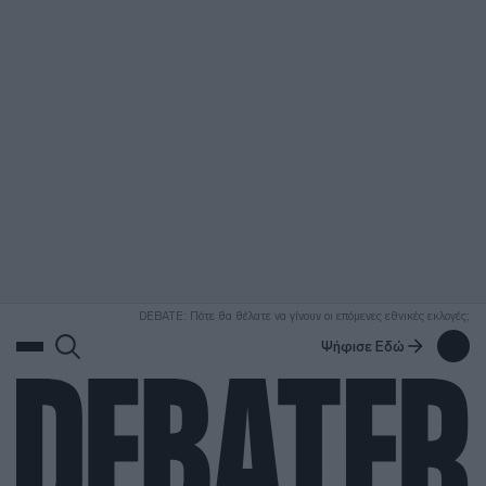
ΑΝΑΖΗΤΗΣΗ
DEBATE: Πότε θα θέλατε να γίνουν οι επόμενες εθνικές εκλογές;
Ψήφισε Εδώ