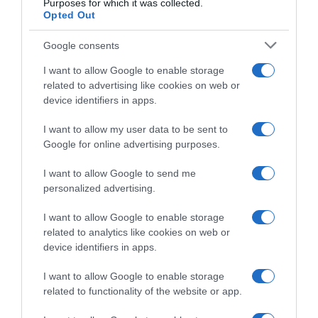
Purposes for which it was collected.
Φάμελλος για Ταγαρά: Η παρουσία του
Opted Out
ξεχώριζε, ήταν σοβαρή, παραγωγική με
δημοκρατικό κριτήριο και ήθος
Google consents
Τι ανέφερε σε ανάρτησή του
I want to allow Google to enable storage
related to advertising like cookies on web or
29.05.2026 - 23:35
device identifiers in apps.
I want to allow my user data to be sent to
Google for online advertising purposes.
I want to allow Google to send me
personalized advertising.
I want to allow Google to enable storage
related to analytics like cookies on web or
device identifiers in apps.
I want to allow Google to enable storage
related to functionality of the website or app.