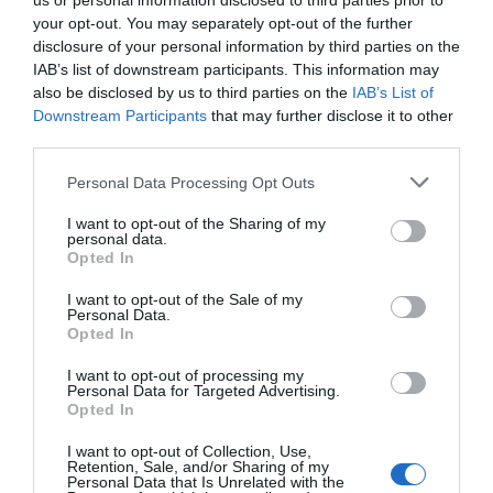
us or personal information disclosed to third parties prior to
Κοινοβούλιο με τη στάση του
your opt-out. You may separately opt-out of the further
disclosure of your personal information by third parties on the
Τι ανέφερε ο πρόεδρος του ΠΑΣΟΚ
IAB’s list of downstream participants. This information may
also be disclosed by us to third parties on the
IAB’s List of
30.05.2026 - 00:01
Downstream Participants
that may further disclose it to other
third parties.
Please note that this website/app uses one or more Google
Personal Data Processing Opt Outs
services and may gather and store information including but
not limited to your visit or usage behaviour. You may click to
I want to opt-out of the Sharing of my
personal data.
grant or deny consent to Google and its third-party tags to
Opted In
use your data for below specified purposes in below Google
consent section.
I want to opt-out of the Sale of my
Personal Data.
Opted In
I want to opt-out of processing my
Personal Data for Targeted Advertising.
Opted In
I want to opt-out of Collection, Use,
Retention, Sale, and/or Sharing of my
ΠΟΛΙΤΙΚΗ
Personal Data that Is Unrelated with the