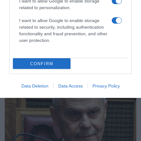
I want to allow Google to enable storage
related to personalization.
ΠΟΛΙΤΙΚΗ
Νέα Δημοκρατία για Νίκο Ταγαρά: Τον
I want to allow Google to enable storage
αποχαιρετούμε με θλίψη και ιδιαίτερη
related to security, including authentication
συγκίνηση
functionality and fraud prevention, and other
user protection.
Τι αναφέρει η ανακοίνωση
29.05.2026 - 23:06
CONFIRM
Data Deletion
Data Access
Privacy Policy