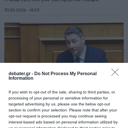
30.05.2026 - 18:03
debater.gr -
Do Not Process My Personal
Information
If you wish to opt-out of the sale, sharing to third parties, or
processing of your personal or sensitive information for
targeted advertising by us, please use the below opt-out
ΠΟΛΙΤΙΚΗ
section to confirm your selection. Please note that after your
Ανδρουλάκης για Ταγαρά: Υπήρξε ένας
opt-out request is processed you may continue seeing
interest-based ads based on personal information utilized by
μετριοπαθής πολιτικός που τίμησε το