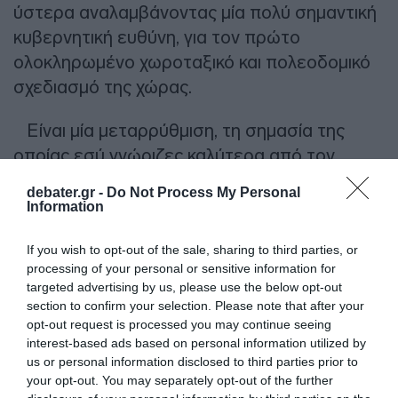
ύστερα αναλαμβάνοντας μία πολύ σημαντική
κυβερνητική ευθύνη, για τον πρώτο
ολοκληρωμένο χωροταξικό και πολεοδομικό
σχεδιασμό της χώρας.
Είναι μία μεταρρύθμιση, τη σημασία της
οποίας εσύ γνώριζες καλύτερα από τον
καθένα. Μια μεταρρύθμιση την οποία και εγώ
debater.gr -
Do Not Process My Personal
την έχω στην καρδιά μου. Θυμάμαι τις
Information
ατελείωτες συσκέψεις μαζί σου, όπου, με
If you wish to opt-out of the sale, sharing to third parties, or
ιώβεια υπομονή, μας εξηγούσες και μας
processing of your personal or sensitive information for
έδινες με απλά λόγια να καταλάβουμε την
targeted advertising by us, please use the below opt-out
περιπλοκότητα του εγχειρήματος που είχες
section to confirm your selection. Please note that after your
opt-out request is processed you may continue seeing
αναλάβει.
interest-based ads based on personal information utilized by
us or personal information disclosed to third parties prior to
Και -τι τραγική ειρωνεία- αύριο ψηφίζεται
your opt-out. You may separately opt-out of the further
στην Ολομέλεια ο νέος Κώδικας χωρίς εσύ να