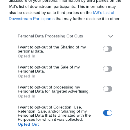
disclosure of your personal information by third parties on the
IAB’s list of downstream participants. This information may
είσαι εκεί να τον δεις να γίνεται πράξη. Θα
also be disclosed by us to third parties on the
IAB’s List of
μείνει, όμως, ως κορυφαία παρακαταθήκη
Downstream Participants
that may further disclose it to other
σου και ως ένα έργο το οποίο αποφασίσαμε
third parties.
από εδώ και στο εξής να φέρει το όνομά
Please note that this website/app uses one or more Google
Personal Data Processing Opt Outs
σου.
services and may gather and store information including but
not limited to your visit or usage behaviour. You may click to
I want to opt-out of the Sharing of my
personal data.
grant or deny consent to Google and its third-party tags to
Γιατί σε όποιο πόστο και αν σου ζήτησα να
Opted In
use your data for below specified purposes in below Google
εργαστείς, ποτέ δεν ακούστηκε έστω μία
consent section.
I want to opt-out of the Sale of my
φωνή έντασης. Εχθροί και φίλοι, βλέπεις,
Personal Data.
Opted In
συνομολογούσαν ανομολόγητα ότι εσύ
ήσουν ο κατάλληλος άνθρωπος για να
I want to opt-out of processing my
Personal Data for Targeted Advertising.
αναλάβεις την κρίσιμη αποστολή της
Opted In
οργάνωσης του χώρου της πατρίδας.
I want to opt-out of Collection, Use,
Retention, Sale, and/or Sharing of my
Personal Data that Is Unrelated with the
Και αυτή η αναγνώριση κατατρόπωνε, τελικά,
Purposes for which it was collected.
Opted Out
κάθε ανταγωνισμό και πολύ περισσότερο τον