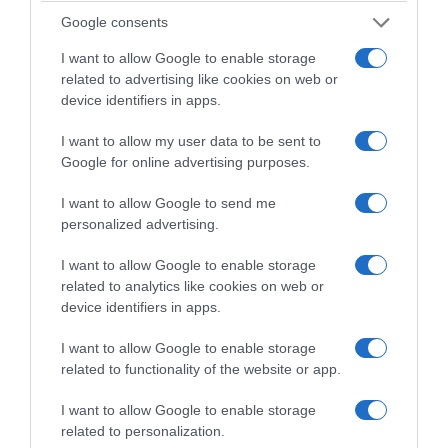
φθόνο που πάντα, δυστυχώς, υπάρχει στην
Google consents
πολιτική. Ένα τέτοιο χάρισμα είναι πραγματικά
I want to allow Google to enable storage
σπάνιο.
related to advertising like cookies on web or
device identifiers in apps.
Είμαι, τέλος, εδώ για να τιμήσω μια
I want to allow my user data to be sent to
πολύχρονη πορεία στα κοινά, η οποία
Google for online advertising purposes.
πιστεύω ότι αναδεικνύει τελικά το καλό
πρόσωπο της πολιτικής, γιατί εσύ, Νίκο,
I want to allow Google to send me
personalized advertising.
απέδειξες ότι την κομματική σου συνέπεια
μπορεί να τη συνοδεύει πάντα η διάθεση
I want to allow Google to enable storage
συνεννόησης, την αποφασιστικότητα μπορεί
related to analytics like cookies on web or
device identifiers in apps.
να τη συνοδεύει η σύνεση και την
παραταξιακή ορμή ο ήπιος λόγος -αρετές
I want to allow Google to enable storage
δυσεύρετες στις μέρες μας.
related to functionality of the website or app.
I want to allow Google to enable storage
Ξέρω ότι πάλεψες με αξιοπρέπεια και
related to personalization.
θυμάμαι χαρακτηριστικά το τελευταίο μας