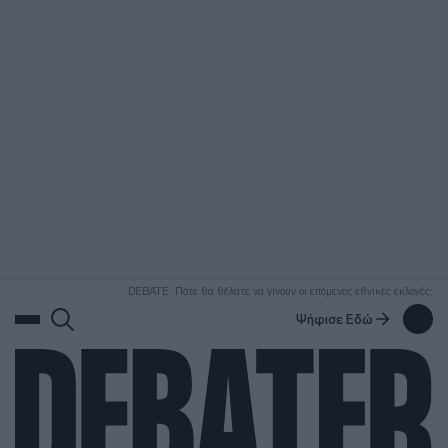
ΑΝΑΖΗΤΗΣΗ
DEBATE: Πότε θα θέλατε να γίνουν οι επόμενες εθνικές εκλογές;
Ψήφισε Εδώ