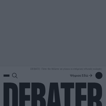
ΑΝΑΖΗΤΗΣΗ
DEBATE: Πότε θα θέλατε να γίνουν οι επόμενες εθνικές εκλογές;
Ψήφισε Εδώ