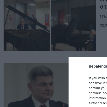
στ
Ο Έ
02.0
ΠΟΛ
debater.gr
Φα
If you wish 
πο
sensitive in
κυ
confirm you
continue se
"Έχ
information 
υλο
further disc