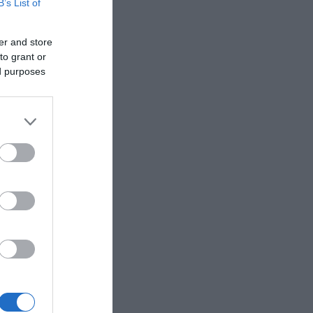
B’s List of
er and store
to grant or
ed purposes
γούς –