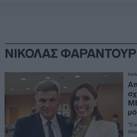
ΝΙΚΟΛΑΣ ΦΑΡΑΝΤΟΥ
ΠΟΛ
Απ
σχ
ΜΕ
μό
"Εί
πλα