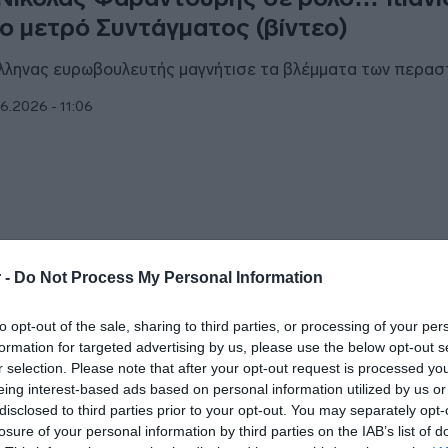
ο μετρό Συντάγματος (βίντεο)
λληνας ευρωβουλευτής μαγνήτισε τα βλέμματα των περασ
6.2026 - 11:06
ΙΤΙΚΗ
 -
Do Not Process My Personal Information
ραντούρης: “Το ΠΑΣΟΚ δημοσκοπικά 
to opt-out of the sale, sharing to third parties, or processing of your per
λιτικά είναι το μόνο κόμμα που μπορεί 
formation for targeted advertising by us, please use the below opt-out s
βερνήσει”
r selection. Please note that after your opt-out request is processed y
eing interest-based ads based on personal information utilized by us or
ει κυβερνητικό πρόγραμμα και στελέχη που μπορούν να το
disclosed to third parties prior to your opt-out. You may separately opt-
ποιήσουν"
losure of your personal information by third parties on the IAB’s list of