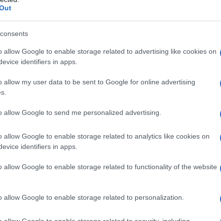
Out
κος Φαραντούρης: Λίγο πριν προβάρει
άσινη γραβάτα «φλέρταρε» με τον Αν
consents
μαρά!
o allow Google to enable storage related to advertising like cookies on
evice identifiers in apps.
ε στα πιο απίθανα σενάρια του Netflix
4.2026 - 20:23
o allow my user data to be sent to Google for online advertising
s.
to allow Google to send me personalized advertising.
o allow Google to enable storage related to analytics like cookies on
evice identifiers in apps.
ΙΤΙΚΗ
Φαραντούρης ανακοίνωσε τη συμπόρ
o allow Google to enable storage related to functionality of the website
υ με το ΠΑΣΟΚ – “Ενώνω τη φωνή μου 
αφάνεια και πολιτική αλλαγή”
o allow Google to enable storage related to personalization.
ναι ο μοναδικός συγκροτημένος πόλος που μπορεί να εγγυη
o allow Google to enable storage related to security, including