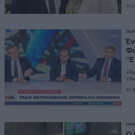
04.0
ΠΟΛ
Έν
Φα
“Ε
«Άρ
τόν
22.0
ΠΑΡ
Ο 