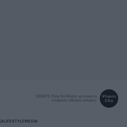
Ψήφισε
DEBATE: Πότε θα θέλατε να γίνουν οι
επόμενες εθνικές εκλογές;
Εδώ
ΚΑ
LIFESTYLE
MEDIA