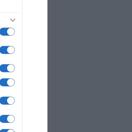
 την
τώνη
ευσή
για
θεί την