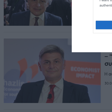
πολ
authenti
30.0
ΠΟΛ
Φα
– 
συ
Η α
30.0