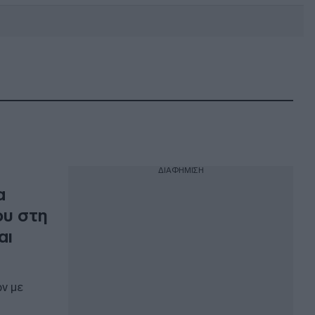
DEBATE: Πότε θα θέλατε να
γίνουν οι επόμενες εθνικές
εκλογές;
ΔΙΑΦΗΜΙΣΗ
α
ου στη
αι
ών με