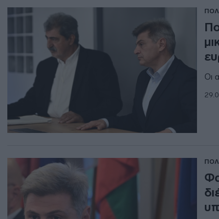
ΠΟΛ
Πο
μι
ευ
Οι 
29.0
ΠΟΛ
Φα
δι
υπ