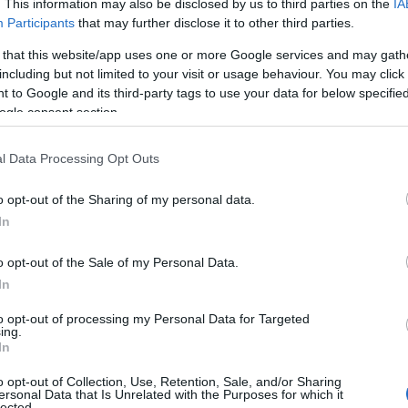
. This information may also be disclosed by us to third parties on the
IA
5.2026 - 12:19
Participants
that may further disclose it to other third parties.
 that this website/app uses one or more Google services and may gath
including but not limited to your visit or usage behaviour. You may click 
 to Google and its third-party tags to use your data for below specifi
ogle consent section.
ΙΤΙΚΗ
ραντούρης: “Ο ΣΥΡΙΖΑ άλλαξε 3 αρχη
l Data Processing Opt Outs
ώ δεν άλλαξα τις θέσεις μου”
o opt-out of the Sharing of my personal data.
ραμένω συνεπής σε αυτά που έχω πει"
In
5.2026 - 09:36
o opt-out of the Sale of my Personal Data.
In
to opt-out of processing my Personal Data for Targeted
ing.
In
o opt-out of Collection, Use, Retention, Sale, and/or Sharing
ersonal Data that Is Unrelated with the Purposes for which it
ΑΠΟΛΙΤΙΚΑ
lected.