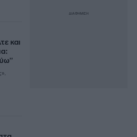
ΔΙΑΦΗΜΙΣΗ
τε και
α:
εύω”
ς»,
στα