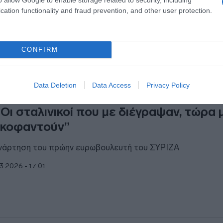
ιτική δυναμική"
cation functionality and fraud prevention, and other user protection.
4.2026 - 09:42
CONFIRM
ΙΤΙΚΗ
Data Deletion
Data Access
Privacy Policy
ραντούρης: Επίθεση σε ΣΥΡΙΖΑ και Π
“Οι σταλινικοί που με διέγραψαν, τώρα 
κοφαντούν”
νάρτηση του πρώην ευρωβουλευτή του ΣΥΡΙΖΑ
3.2026 - 17:01