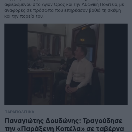
αφιερωμένου στο Άγιον Όρος και την Αθωνική Πολιτεία, με
αναφορές σε πρόσωπα που επηρέασαν βαθιά τη σκέψη
και την πορεία του.
ΠΑΡΑΠΟΛΙΤΙΚΑ
Παναγιώτης Δουδώνης: Τραγούδησε
την «Παράξενη Κοπέλα» σε ταβέρνα