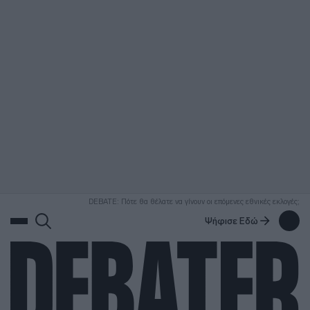
ΑΝΑΖΗΤΗΣΗ
DEBATE: Πότε θα θέλατε να γίνουν οι επόμενες εθνικές εκλογές;
Ψήφισε Εδώ