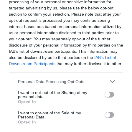
processing of your personal or sensitive information for
και μάθετε πρώτοι όλες τις ειδήσεις
targeted advertising by us, please use the below opt-out
section to confirm your selection. Please note that after your
opt-out request is processed you may continue seeing
Share
Tweet
interest-based ads based on personal information utilized by
us or personal information disclosed to third parties prior to
ΑΝΤΩΝΗΣ ΣΑΜΑΡΑΣ
ΝΙΚΟΛΑΣ ΦΑΡΑΝΤΟΥΡΗΣ
your opt-out. You may separately opt-out of the further
disclosure of your personal information by third parties on the
ΝΙΚΟΣ ΑΝΔΡΟΥΛΑΚΗΣ
IAB’s list of downstream participants. This information may
also be disclosed by us to third parties on the
IAB’s List of
ΔΙΑΦΗΜΙΣΗ
Downstream Participants
that may further disclose it to other
third parties.
Please note that this website/app uses one or more Google
Personal Data Processing Opt Outs
services and may gather and store information including but
not limited to your visit or usage behaviour. You may click to
I want to opt-out of the Sharing of my
personal data.
grant or deny consent to Google and its third-party tags to
Opted In
use your data for below specified purposes in below Google
consent section.
I want to opt-out of the Sale of my
Personal Data.
Opted In