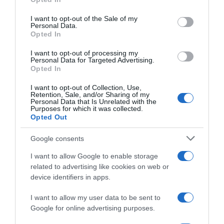
use your data for below specified purposes in below Google
consent section.
I want to opt-out of the Sale of my
Personal Data.
Opted In
I want to opt-out of processing my
Personal Data for Targeted Advertising.
Opted In
ΕΛΛΑΔΑ
I want to opt-out of Collection, Use,
Retention, Sale, and/or Sharing of my
Τζέιμς Δαλαμάγκας: Καρέ καρέ η σύλληψη
Personal Data that Is Unrelated with the
Purposes for which it was collected.
του 56χρονου στο σπίτι του στο Αίγιο –
Opted Out
Εντοπίστηκε στο σπίτι του ακόμη και
βαλλίστρα (Βίντεο – Φωτογραφίες)
Google consents
Ήταν επικηρυγμένος καταζητούμενος για συνολικά 27
I want to allow Google to enable storage
χρόνια - Η ανακοίνωση της ΕΛΑΣ
related to advertising like cookies on web or
device identifiers in apps.
07.06.2026 - 21:05
I want to allow my user data to be sent to
Google for online advertising purposes.