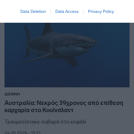
Data Deletion
Data Access
Privacy Policy
ΔΙΕΘΝΗ
Αυστραλία: Νεκρός 39χρονος από επίθεση
καρχαρία στο Κουίνσλαντ
Τραυματίστηκε σοβαρά στο κεφάλι
24.05.2026 - 15:21