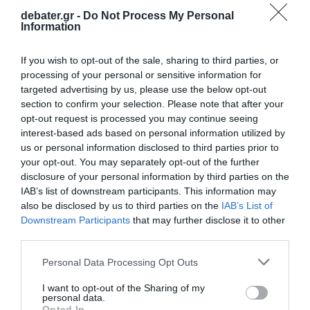
debater.gr -
Do Not Process My Personal
Information
If you wish to opt-out of the sale, sharing to third parties, or
processing of your personal or sensitive information for
ΕΛΛΑΔΑ
targeted advertising by us, please use the below opt-out
Ύποπτος και για δεύτερο φόνο ομογενούς
section to confirm your selection. Please note that after your
opt-out request is processed you may continue seeing
στην Αυστραλία ο Τζέιμς Δαλαμάγκας που
interest-based ads based on personal information utilized by
συνελήφθη στο Αίγιο
us or personal information disclosed to third parties prior to
your opt-out. You may separately opt-out of the further
Το έγκλημα σημειώθηκε το 1997
disclosure of your personal information by third parties on the
08.06.2026 - 08:37
IAB’s list of downstream participants. This information may
also be disclosed by us to third parties on the
IAB’s List of
Downstream Participants
that may further disclose it to other
third parties.
Please note that this website/app uses one or more Google
Personal Data Processing Opt Outs
services and may gather and store information including but
not limited to your visit or usage behaviour. You may click to
I want to opt-out of the Sharing of my
personal data.
grant or deny consent to Google and its third-party tags to
Opted In