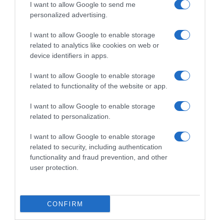
I want to allow Google to send me
personalized advertising.
I want to allow Google to enable storage
related to analytics like cookies on web or
device identifiers in apps.
I want to allow Google to enable storage
related to functionality of the website or app.
I want to allow Google to enable storage
related to personalization.
ΠΟΛΙΤΙΚΗ
I want to allow Google to enable storage
Συνάντηση Τασούλα με την πρέσβη της
related to security, including authentication
Κοινοπολιτείας της Αυστραλίας Άλισον
functionality and fraud prevention, and other
Ντάνκαν
user protection.
Στο Προεδρικό Μέγαρο
CONFIRM
25.05.2026 - 14:48