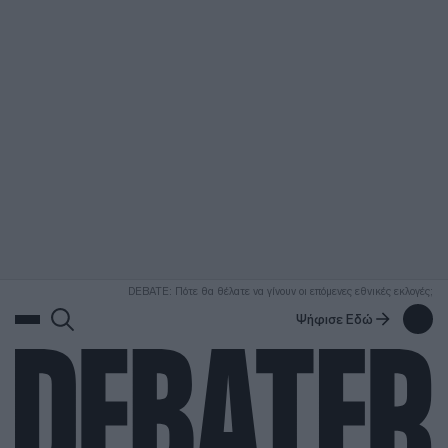
ΑΝΑΖΗΤΗΣΗ
DEBATE: Πότε θα θέλατε να γίνουν οι επόμενες εθνικές εκλογές;
Ψήφισε Εδώ