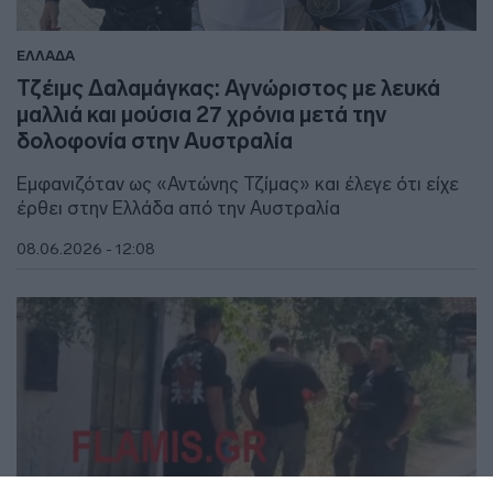
ΕΛΛΑΔΑ
Τζέιμς Δαλαμάγκας: Αγνώριστος με λευκά
μαλλιά και μούσια 27 χρόνια μετά την
δολοφονία στην Αυστραλία
Εμφανιζόταν ως «Αντώνης Τζίμας» και έλεγε ότι είχε
έρθει στην Ελλάδα από την Αυστραλία
08.06.2026 - 12:08