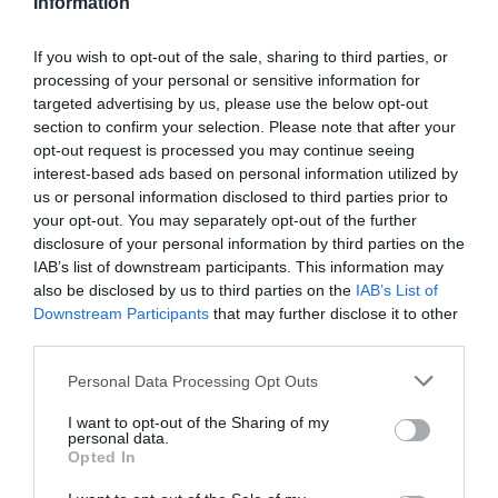
Information
If you wish to opt-out of the sale, sharing to third parties, or
processing of your personal or sensitive information for
targeted advertising by us, please use the below opt-out
section to confirm your selection. Please note that after your
opt-out request is processed you may continue seeing
interest-based ads based on personal information utilized by
us or personal information disclosed to third parties prior to
your opt-out. You may separately opt-out of the further
disclosure of your personal information by third parties on the
IAB’s list of downstream participants. This information may
also be disclosed by us to third parties on the
IAB’s List of
Οι συλληφθέντες οδηγούνται στην αρμόδια
Downstream Participants
that may further disclose it to other
εισαγγελική Αρχή.
third parties.
Please note that this website/app uses one or more Google
Personal Data Processing Opt Outs
services and may gather and store information including but
Προσθήκη ως προτεινόμενη
not limited to your visit or usage behaviour. You may click to
I want to opt-out of the Sharing of my
πηγή στην Google
personal data.
grant or deny consent to Google and its third-party tags to
Opted In
use your data for below specified purposes in below Google
consent section.