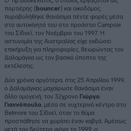
Ο Τιμ Βουκελάτος, ο οποίος εργαζόταν ως
πορτιέρης (
bouncer
) και οικοδόμος,
πυροβολήθηκε θανάσιμα πέντε φορές μέσα
στο αυτοκίνητό του στο προάστιο Campsie
του Σίδνεϊ, τον Νοέμβριο του 1997. Η
αστυνομία της Αυστραλίας είχε εκδώσει
επικήρυξη για πληροφορίες, θεωρώντας τον
Δαλαμάγκα ως τον βασικό ύποπτο της
εκτέλεσης.
Δύο χρόνια αργότερα, στις 25 Απριλίου 1999,
ο Δαλαμάγκας μαχαίρωσε θανάσιμα έναν
άλλο ομογενή, τον 32χρονο
Γιώργο
Γιαννόπουλο
, μέσα σε νυχτερινό κέντρο στο
Belmore του Σίδνεϊ, όταν το θύμα
προσπάθησε να χωρίσει έναν καβγά. Αμέσως
μετά τον δεύτερο φόνο το 1999, ο