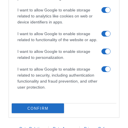
Υποχρεωτική η δημοσίευσή τους στις
I want to allow Google to enable storage
ιστοσελίδες των φορέων που τις εκδίδουν”
related to analytics like cookies on web or
device identifiers in apps.
Ακολούθησε το debater.gr στο
Google News
I want to allow Google to enable storage
και μάθετε πρώτοι όλες τις ειδήσεις
related to functionality of the website or app.
I want to allow Google to enable storage
Share
Tweet
related to personalization.
ΑΙΓΙΟ
ΑΥΣΤΡΑΛΙΑ
ΔΟΛΟΦΟΝΙΑ
I want to allow Google to enable storage
related to security, including authentication
ΔΙΑΦΗΜΙΣΗ
functionality and fraud prevention, and other
user protection.
CONFIRM