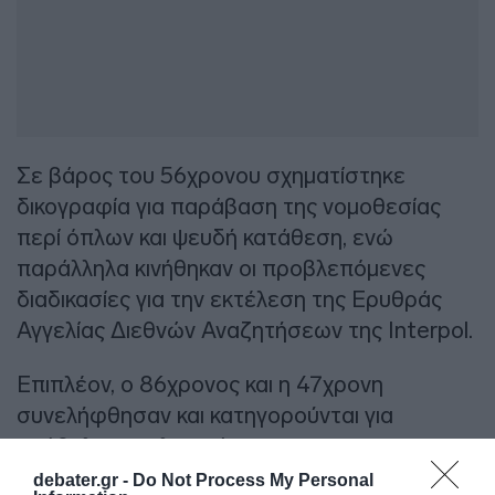
Σε βάρος του 56χρονου σχηματίστηκε
δικογραφία για παράβαση της νομοθεσίας
περί όπλων και ψευδή κατάθεση, ενώ
παράλληλα κινήθηκαν οι προβλεπόμενες
διαδικασίες για την εκτέλεση της Ερυθράς
Αγγελίας Διεθνών Αναζητήσεων της Interpol.
Επιπλέον, ο 86χρονος και η 47χρονη
συνελήφθησαν και κατηγορούνται για
υπόθαλψη εγκληματία.
debater.gr -
Do Not Process My Personal
ΔΙΑΦΗΜΙΣΗ