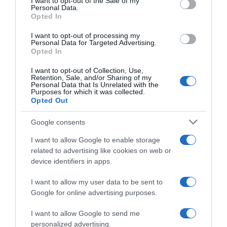
I want to opt-out of the Sale of my
Ειδήσεις σήμερα
Personal Data.
Opted In
Οι Queens Of The Stone Age
I want to opt-out of processing my
Personal Data for Targeted Advertising.
δημιούργησαν τηλεφωνική γραμμή…
Opted In
παραπόνων για τους θαυμαστές τους
I want to opt-out of Collection, Use,
Retention, Sale, and/or Sharing of my
Ανοίγει τη Δευτέρα η Παλαιά Παραλιακή
Personal Data that Is Unrelated with the
στην Καλλιθέα – Θωρακίζεται η περιοχή
Purposes for which it was collected.
Opted Out
απέναντι σε πλημμυρικά φαινόμενα
(βίντεο)
Google consents
Υπογράφηκε η σύμβαση για τα συστήματα
I want to allow Google to enable storage
αεροναυτιλίας στο νέο Διεθνές
related to advertising like cookies on web or
device identifiers in apps.
Αεροδρόμιο Ηρακλείου – Αναμένεται να
τεθεί σε λειτουργία τον Νοέμβριο του
I want to allow my user data to be sent to
2028
Google for online advertising purposes.
Χατζηδάκης: “Άκυρες από 1η Οκτωβρίου οι
I want to allow Google to send me
εγκύκλιοι που δεν αναρτώνται –
personalized advertising.