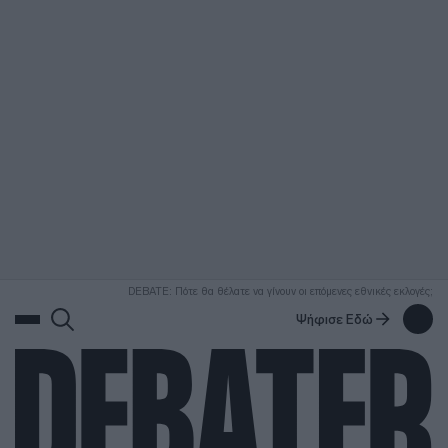
ΑΝΑΖΗΤΗΣΗ
DEBATE: Πότε θα θέλατε να γίνουν οι επόμενες εθνικές εκλογές;
Ψήφισε Εδώ