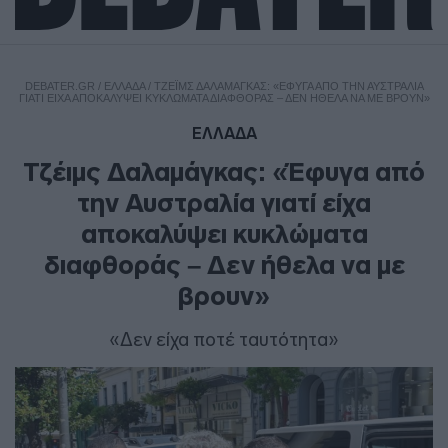
DEBATER.GR
/
ΕΛΛΑΔΑ
/
ΤΖΈΙΜΣ ΔΑΛΑΜΆΓΚΑΣ: «ΈΦΥΓΑ ΑΠΌ ΤΗΝ ΑΥΣΤΡΑΛΊΑ
ΓΙΑΤΊ ΕΊΧΑ ΑΠΟΚΑΛΎΨΕΙ ΚΥΚΛΏΜΑΤΑ ΔΙΑΦΘΟΡΆΣ – ΔΕΝ ΉΘΕΛΑ ΝΑ ΜΕ ΒΡΟΥΝ»
ΕΛΛΑΔΑ
Τζέιμς Δαλαμάγκας: «Έφυγα από
την Αυστραλία γιατί είχα
αποκαλύψει κυκλώματα
διαφθοράς – Δεν ήθελα να με
βρουν»
«Δεν είχα ποτέ ταυτότητα»