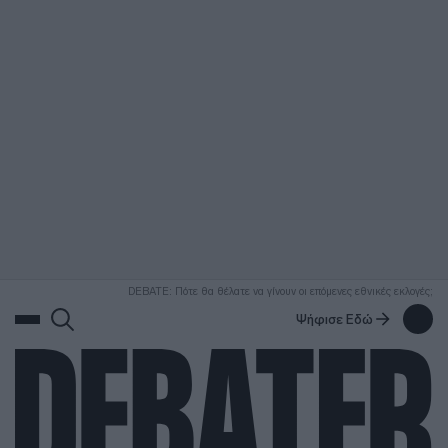
ΑΝΑΖΗΤΗΣΗ
DEBATE: Πότε θα θέλατε να γίνουν οι επόμενες εθνικές εκλογές;
Ψήφισε Εδώ