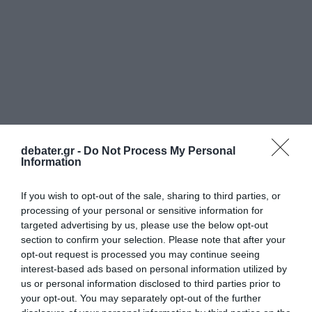
debater.gr -
Do Not Process My Personal
«Εφόσον το παιδί μου
Information
κινδυνεύει να το
If you wish to opt-out of the sale, sharing to third parties, or
processing of your personal or sensitive information for
σκοτώσουν, δεν θα το
targeted advertising by us, please use the below opt-out
section to confirm your selection. Please note that after your
προστατέψω;»
opt-out request is processed you may continue seeing
interest-based ads based on personal information utilized by
us or personal information disclosed to third parties prior to
your opt-out. You may separately opt-out of the further
Στο Live News μίλησε η
μητέρα του