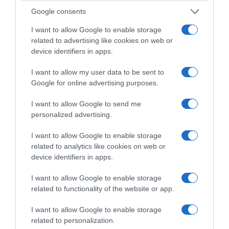
θα το προστατεύατε από τους κακοποιούς;»
.
Google consents
Στη συνέχεια επισήμανε ότι η 46χρονη
I want to allow Google to enable storage
σύντροφός του δεν γνώριζε τίποτα
related to advertising like cookies on web or
απολύτως για το παρελθόν του και τις
device identifiers in apps.
βαρύτατες κατηγορίες που τον βάραιναν
I want to allow my user data to be sent to
πίσω στην Αυστραλία.
Google for online advertising purposes.
«Δεν γνώριζε τίποτα η κοπέλα, γνώριζε τον
I want to allow Google to send me
Αντώνη, είχε του αδερφού μου το όνομα, του
personalized advertising.
αείμνηστου, που του έμοιαζε, ολόιδιος και
I want to allow Google to enable storage
τον λέγαμε Αντώνη, δεν τον λέγαμε μόνο
related to analytics like cookies on web or
James
», τόνισε για την σύντροφο του
device identifiers in apps.
Δαλαμάγκα.
I want to allow Google to enable storage
related to functionality of the website or app.
«Να βγει η αλήθεια, το παιδί μου δεν είναι
δολοφόνος, ούτε να τον λέτε έτσι. Να τον
I want to allow Google to enable storage
related to personalization.
λέτε φυγά, μάλιστα, γιατί έφυγε να γλιτώσει