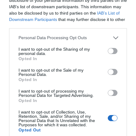
disclosure of your personal information by third parties on the
Δαλαμάγκα
και παραδέχθηκε ότι τόσα
IAB’s list of downstream participants. This information may
also be disclosed by us to third parties on the
IAB’s List of
χρόνια έκρυβαν τον γιο τους από της Αρχές
Downstream Participants
that may further disclose it to other
λέγοντας:
«Εφόσον το παιδί μου κινδυνεύει
third parties.
να το σκοτώσουν, δεν θα το προστατέψω;
Please note that this website/app uses one or more Google
Personal Data Processing Opt Outs
services and may gather and store information including but
ΔΙΑΦΗΜΙΣΗ
not limited to your visit or usage behaviour. You may click to
I want to opt-out of the Sharing of my
personal data.
grant or deny consent to Google and its third-party tags to
Opted In
use your data for below specified purposes in below Google
consent section.
I want to opt-out of the Sale of my
Personal Data.
Opted In
I want to opt-out of processing my
Personal Data for Targeted Advertising.
Opted In
I want to opt-out of Collection, Use,
Retention, Sale, and/or Sharing of my
Personal Data that Is Unrelated with the
Purposes for which it was collected.
Εσείς αν ήσασταν στη θέση μας, το παιδί σας
Opted Out