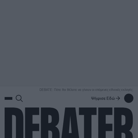
ΑΝΑΖΗΤΗΣΗ
DEBATE: Πότε θα θέλατε να γίνουν οι επόμενες εθνικές εκλογές;
Ψήφισε Εδώ