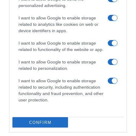
personalized advertising.
I want to allow Google to enable storage
related to analytics like cookies on web or
device identifiers in apps.
I want to allow Google to enable storage
related to functionality of the website or app.
I want to allow Google to enable storage
related to personalization.
ΕΛΛΑΔΑ
I want to allow Google to enable storage
Τροχαίο δυστύχημα στις Αφίδνες – Έχασε τη
related to security, including authentication
ζωή του 67χρονος
functionality and fraud prevention, and other
user protection.
Το ΙΧ ξαφνικά εξετράπη της πορείας του
13.08.2025 - 19:34
CONFIRM