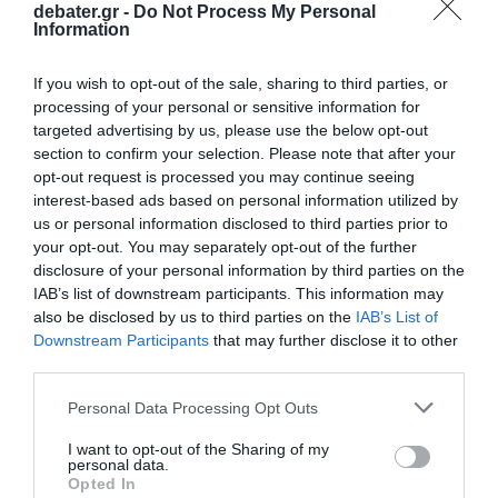
debater.gr -
Do Not Process My Personal
Information
If you wish to opt-out of the sale, sharing to third parties, or
processing of your personal or sensitive information for
targeted advertising by us, please use the below opt-out
ΕΛΛΑΔΑ
section to confirm your selection. Please note that after your
Θανατηφόρο τροχαίο στις Αφίδνες: 2 νεκροί
opt-out request is processed you may continue seeing
και 3 σοβαρά τραυματίες σε καραμπόλα στον
interest-based ads based on personal information utilized by
παράδρομο της Αθηνών-Λαμίας
us or personal information disclosed to third parties prior to
your opt-out. You may separately opt-out of the further
Το δυστύχημα έγινε κοντά στα διόδια
disclosure of your personal information by third parties on the
IAB’s list of downstream participants. This information may
17.10.2025 - 07:05
also be disclosed by us to third parties on the
IAB’s List of
Downstream Participants
that may further disclose it to other
third parties.
Please note that this website/app uses one or more Google
Personal Data Processing Opt Outs
services and may gather and store information including but
not limited to your visit or usage behaviour. You may click to
I want to opt-out of the Sharing of my
personal data.
grant or deny consent to Google and its third-party tags to
Opted In
use your data for below specified purposes in below Google