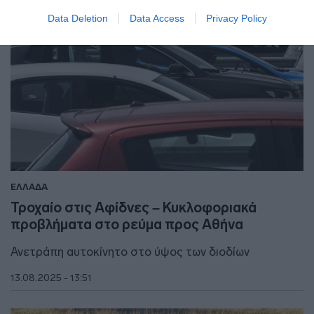
Data Deletion
Data Access
Privacy Policy
ΕΛΛΑΔΑ
Τροχαίο στις Αφίδνες – Κυκλοφοριακά
προβλήματα στο ρεύμα προς Αθήνα
Ανετράπη αυτοκίνητο στο ύψος των διοδίων
13.08.2025 - 13:51