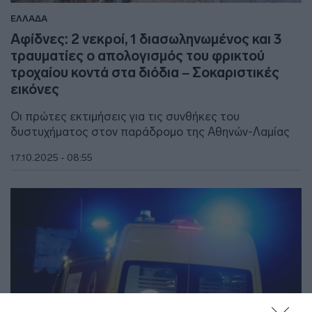
ΕΛΛΑΔΑ
Αφίδνες: 2 νεκροί, 1 διασωληνωμένος και 3
τραυματίες ο απολογισμός του φρικτού
τροχαίου κοντά στα διόδια – Σοκαριστικές
εικόνες
Οι πρώτες εκτιμήσεις για τις συνθήκες του
δυστυχήματος στον παράδρομο της Αθηνών-Λαμίας
17.10.2025 - 08:55