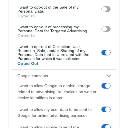
consent section.
I want to opt-out of the Sale of my
Personal Data.
Opted In
I want to opt-out of processing my
Personal Data for Targeted Advertising.
Opted In
I want to opt-out of Collection, Use,
ΕΛΛΑΔΑ
Retention, Sale, and/or Sharing of my
Personal Data that Is Unrelated with the
Hellenic Τrain: Προσωρινή αλλαγή
Purposes for which it was collected.
επιβίβασης στον σταθμό Αφίδναι λόγω
Opted Out
τεχνικών εργασιών
Google consents
Από 22/09 έως 04/10/2025, η επιβίβαση και
I want to allow Google to enable storage
αποβίβαση θα γίνεται μόνο από τη γραμμή ανόδου
related to advertising like cookies on web or
device identifiers in apps.
21.09.2025 - 18:31
I want to allow my user data to be sent to
Google for online advertising purposes.
I want to allow Google to send me