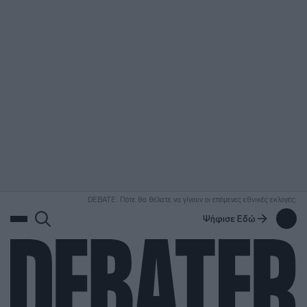
ΑΝΑΖΗΤΗΣΗ
DEBATE: Πότε θα θέλατε να γίνουν οι επόμενες εθνικές εκλογές;
Ψήφισε Εδώ