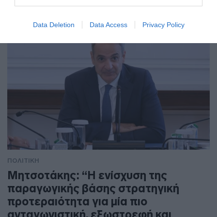
Data Deletion
Data Access
Privacy Policy
ΠΟΛΙΤΙΚΗ
Μητσοτάκης: “Η ενίσχυση της
παραγωγικής βάσης στρατηγική
προτεραιότητα για μία πιο
ανταγωνιστική, εξωστρεφή και