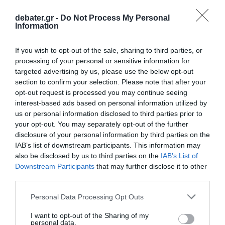
δικογραφία
debater.gr -
Do Not Process My Personal
Information
Στο “μικροσκόπιο” της ΑΑΔΕ οι μεταφορές
χρημάτων – Οι συναλλαγές που μπορεί να
If you wish to opt-out of the sale, sharing to third parties, or
φορολογηθούν ως δωρεές
processing of your personal or sensitive information for
targeted advertising by us, please use the below opt-out
section to confirm your selection. Please note that after your
Ακολούθησε το debater.gr στο
Google News
opt-out request is processed you may continue seeing
και μάθετε πρώτοι όλες τις ειδήσεις
interest-based ads based on personal information utilized by
us or personal information disclosed to third parties prior to
your opt-out. You may separately opt-out of the further
Share
Tweet
disclosure of your personal information by third parties on the
IAB’s list of downstream participants. This information may
ΑΛΕΞΗΣ ΤΣΙΠΡΑΣ
also be disclosed by us to third parties on the
IAB’s List of
Downstream Participants
that may further disclose it to other
ΕΛΑΣ - ΕΛΛΗΝΙΚΗ ΑΡΙΣΤΕΡΗ ΣΥΜΠΑΡΑΤΑΞΗ
third parties.
ΔΙΑΦΗΜΙΣΗ
Please note that this website/app uses one or more Google
Personal Data Processing Opt Outs
services and may gather and store information including but
not limited to your visit or usage behaviour. You may click to
I want to opt-out of the Sharing of my
personal data.