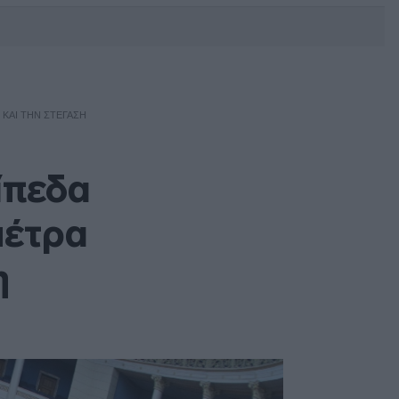
DEBATE: Πότε θα θέλατε να
γίνουν οι επόμενες εθνικές
εκλογές;
 ΚΑΙ ΤΗΝ ΣΤΈΓΑΣΗ
ίπεδα
μέτρα
η