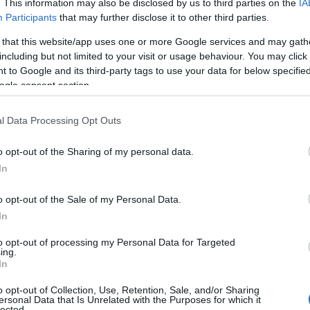
. This information may also be disclosed by us to third parties on the
IA
ΙΑΦΗΜΙΣΗ
Participants
that may further disclose it to other third parties.
 that this website/app uses one or more Google services and may gath
including but not limited to your visit or usage behaviour. You may click 
 to Google and its third-party tags to use your data for below specifi
ogle consent section.
l Data Processing Opt Outs
o opt-out of the Sharing of my personal data.
In
o opt-out of the Sale of my Personal Data.
αδεικνύει το μέγεθος της ζημιάς που
In
κοδιαχείριση στον Οργανισμό:
to opt-out of processing my Personal Data for Targeted
ing.
In
ό έναν απλό αριθμό: η κακοδιαχείριση
o opt-out of Collection, Use, Retention, Sale, and/or Sharing
ρα πάνω από 2,7 δισεκατομμύρια ευρώ
ersonal Data that Is Unrelated with the Purposes for which it
lected.