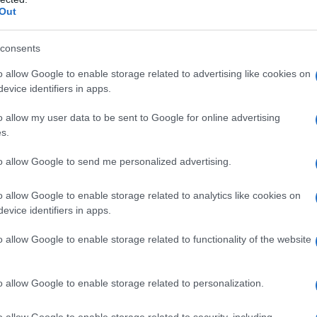
Out
α προς την αντιπολίτευση:
consents
o allow Google to enable storage related to advertising like cookies on
evice identifiers in apps.
o allow my user data to be sent to Google for online advertising
s.
to allow Google to send me personalized advertising.
o allow Google to enable storage related to analytics like cookies on
evice identifiers in apps.
o allow Google to enable storage related to functionality of the website
 περίοδοι που είχαν οι ίδιοι την ευθύνη
 υποστηρίζουν – τα έκαναν όλα σωστά;
o allow Google to enable storage related to personalization.
o allow Google to enable storage related to security, including