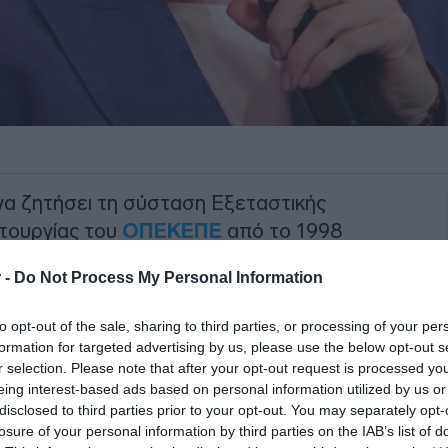
α ζητήσει τη σύσταση Εξεταστικής
ιτουργίας του
ΟΠΕΚΕΠΕ
από το 1998
αρα τη διαφορά πολιτικής κουλτούρας που
 -
Do Not Process My Personal Information
ατα, τονίζει σε ανάρτησή της στο Χ η
νδρα Σδούκου.
to opt-out of the sale, sharing to third parties, or processing of your per
formation for targeted advertising by us, please use the below opt-out s
 ζητά να ελεγχθεί και η δική της
r selection. Please note that after your opt-out request is processed y
ζει τι έχει γίνει με τον ΟΠΕΚΕΠΕ. Τα
eing interest-based ads based on personal information utilized by us or
disclosed to third parties prior to your opt-out. You may separately opt-
ελεγχθεί η δική τους. Γιατί άραγε;».
losure of your personal information by third parties on the IAB’s list of