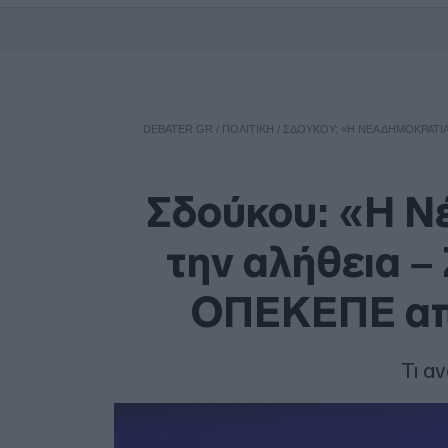
DEBATER.GR
/
ΠΟΛΙΤΙΚΗ
/
ΣΔΟΎΚΟΥ: «Η ΝΈΑ ΔΗΜΟΚΡΑΤΊΑ
Σδούκου: «Η Ν
την αλήθεια –
ΟΠΕΚΕΠΕ από
Τι α