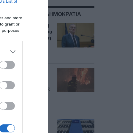
B’s List of
ΣΧΕΤΙΚΑ ΜΕ:ΝΕΑ ΔΗΜΟΚΡΑΤΙΑ
er and store
to grant or
Αντώνης Σαμαράς: Η
ed purposes
μεταλλαγμένη ΝΔ του
Κυριάκου Μητσοτάκη
υπονομεύει την
παραδοσιακή
ελληνική οικογένεια
Ρέθυμνο:
Συλλυπητήρια από
Μητσοτάκη,
πολιτικούς αρχηγούς
και φορείς για τους
τρεις νεκρούς
πυροσβέστες
Νέα Δημοκρατία για
τους δύο