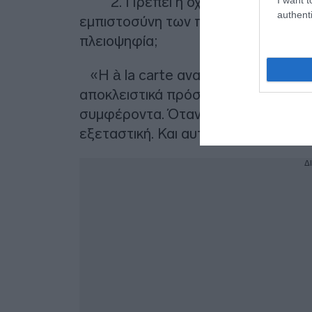
2. Πρέπει ή όχι να δούμε τι πήγε
authenti
εμπιστοσύνη των πολιτών και, κυρίως
πλειοψηφία;
«Η à la carte αναζήτηση της αλήθει
αποκλειστικά πρόσκαιρες πολιτικές 
συμφέροντα. Όταν έχεις την αλήθεια
εξεταστική. Και αυτό θα φανεί πολ
Δ