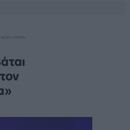
DEBATE: Πότε θα θέλατε να
γίνουν οι επόμενες εθνικές
εκλογές;
8 ΜΈΧΡΙ ΣΉΜΕΡΑ»
άται
 τον
α»