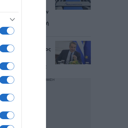
πυροσβέστες που
σκοτώθηκαν στην
Κρήτη: «Υπηρέτησαν
μέχρι την τελευταία
στιγμή την αποστολή
τους»
Στη Λέρο και το
Αγαθονήσι ο Κυριάκος
Μητσοτάκης – Το
πρόγραμμα της
διήμερης επίσκεψης
ΔΙΑΦΗΜΙΣΗ