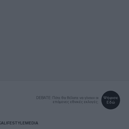
Ψήφισε
DEBATE: Πότε θα θέλατε να γίνουν οι
επόμενες εθνικές εκλογές;
Εδώ
ΚΑ
LIFESTYLE
MEDIA