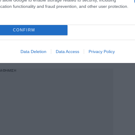
 στραβά, ώστε να αποκατασταθεί η
cation functionality and fraud prevention, and other user protection.
, των έντιμων αγροτών, που είναι η
CONFIRM
ας και της δικαιοσύνης εξυπηρετεί
σκοπιμότητες και μικροκομματικά
 με το μέρος σου, δεν φοβάσαι καμία
Data Deletion
Data Access
Privacy Policy
ύ σύντομα…» αναφέρει.
ΙΑΦΗΜΙΣΗ