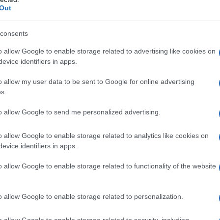
ή
. Οφείλει να δώσει άμεσα εξηγήσεις για
Out
ι υπόλογη για τους συνεργάτες που η
ε κομβικούς μηχανισμούς λήψης
consents
αν στο επίκεντρο μιας τόσο σοβαρής
o allow Google to enable storage related to advertising like cookies on
evice identifiers in apps.
o allow my user data to be sent to Google for online advertising
s.
to allow Google to send me personalized advertising.
o allow Google to enable storage related to analytics like cookies on
evice identifiers in apps.
o allow Google to enable storage related to functionality of the website
o allow Google to enable storage related to personalization.
o allow Google to enable storage related to security, including