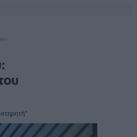
DEBATE: Πότε θα θέλατε να
γίνουν οι επόμενες εθνικές
εκλογές;
ΣΜΟΎ”
:
του
ρατηρητή"