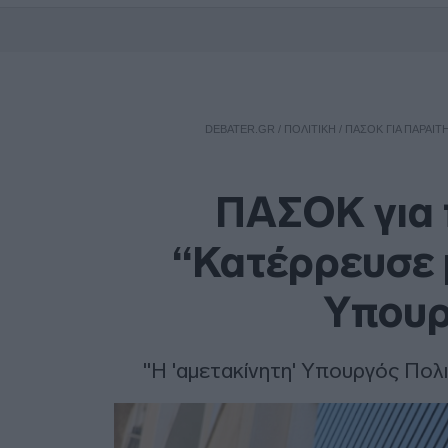
DEBATER.GR
/
ΠΟΛΙΤΙΚΗ
/
ΠΑΣΟΚ ΓΙΑ ΠΑΡΑΊΤ
ΠΑΣΟΚ για 
“Κατέρρευσε μ
Υπουρ
"Η 'αμετακίνητη' Υπουργός Πολι