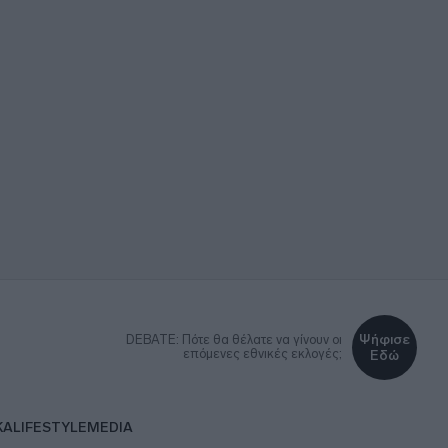
Ψήφισε
DEBATE: Πότε θα θέλατε να γίνουν οι
επόμενες εθνικές εκλογές;
Εδώ
ΚΑ
LIFESTYLE
MEDIA