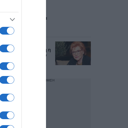
“Θεράπευσε όλα τα
είδη του λόγου
διατηρώντας μία
ουσιαστική ματιά για
τα δημόσια
πράγματα”
Μενδώνη για Μάρω
Κοντού: “Ανεκτίμητη η
προσφορά της στην
Τέχνη, θα μείνει
αξέχαστη”
ΔΙΑΦΗΜΙΣΗ