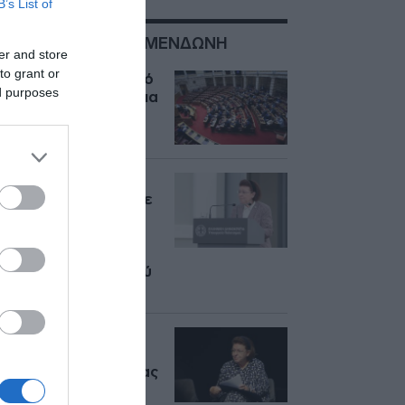
B’s List of
ΣΧΕΤΙΚΑ ΜΕ:ΛΙΝΑ ΜΕΝΔΩΝΗ
er and store
to grant or
Ψηφίστηκε μόνο από
ed purposes
ΝΔ το νομοσχέδιο για
τη πολιτιστική
κληρονομιά
Λίνα Μενδώνη για
Μαίρη Λίντα: “Σίγησε
μία από τις
διαχρονικά
εκφραστικότερες
φωνές του ελληνικού
τραγουδιού”
Αλέξης Σταμάτης: Η
συλληπητήρια
ανακοίνωση της Λίνας
Μενδώνη –