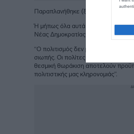
authenti
Παραπλανήθηκε (ξανά);
Ή μήπως όλα αυτά είναι άλλο ένα 
Νέας Δημοκρατίας;” συνεχίζει η Χαρι
“Ο πολιτισμός δεν μπορεί να βρίσκετ
σιωπής. Οι πολίτες δικαιούνται πλήρ
θεσμική θωράκιση αποτελούν προϋπ
πολιτιστικής μας κληρονομιάς”.
Δ