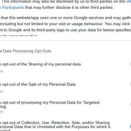
. This information may also be disclosed by us to third parties on the
IA
ΙΑΦΗΜΙΣΗ
Participants
that may further disclose it to other third parties.
 that this website/app uses one or more Google services and may gath
including but not limited to your visit or usage behaviour. You may click 
 to Google and its third-party tags to use your data for below specifi
ogle consent section.
l Data Processing Opt Outs
o opt-out of the Sharing of my personal data.
In
o opt-out of the Sale of my Personal Data.
ια της
παραίτησης του γ.γ. Χωρικού
In
οντος, Ε. Μπακογιάννη
, ενώ ταυτόχρονα
νται στο σκάνδαλο και φέρονται να
to opt-out of processing my Personal Data for Targeted
ing.
γού Πολιτισμού Λίνας Μενδώνη”.
In
o opt-out of Collection, Use, Retention, Sale, and/or Sharing
Υπουργός Πολιτισμού δεν μπορεί να
ersonal Data that Is Unrelated with the Purposes for which it
lected.