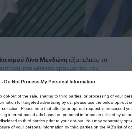
λιτισμού Λίνα Μενδώνη
εξαπέλυσε το
αίτηση του γενικού γραμματέα του
 -
Do Not Process My Personal Information
ο τομέας Πολιτισμού του
ΠΑΣΟΚ
-
to opt-out of the sale, sharing to third parties, or processing of your per
τισμού,
Γιώργος Διδασκάλου
, που
formation for targeted advertising by us, please use the below opt-out s
ολογικό Συμβούλιο (ΚΑΣ), όσο και στο
r selection. Please note that after your opt-out request is processed y
είων, φέρεται να εμπλέκεται στο
eing interest-based ads based on personal information utilized by us or
disclosed to third parties prior to your opt-out. You may separately opt-
losure of your personal information by third parties on the IAB’s list of