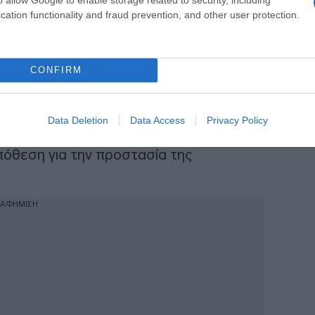
cation functionality and fraud prevention, and other user protection.
καλοστημένο σύστημα εξυπηρετήσεων της
CONFIRM
λάου Τρικούπη και καταλήγει:
αι στη σκιά υπονοιών, αδιαφάνειας και
Data Deletion
Data Access
Privacy Policy
εις απαντήσεις. Η λογοδοσία και η
όθεση για την προστασία της
ΙΑΦΗΜΙΣΗ