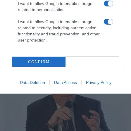
I want to allow Google to enable storage
Μητσοτάκης: “Η ενίσχυση της
related to personalization.
παραγωγικής βάσης στρατηγική
I want to allow Google to enable storage
προτεραιότητα για μία πιο
related to security, including authentication
ανταγωνιστική, εξωστρεφή και
functionality and fraud prevention, and other
ανθεκτική ελληνική οικονομία”
user protection.
Συνεδρίασε η Κυβερνητική Επιτροπή Βιομηχανίας
CONFIRM
Data Deletion
Data Access
Privacy Policy