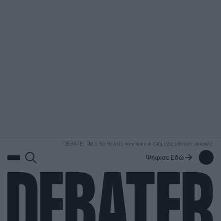
ΑΝΑΖΗΤΗΣΗ
DEBATE: Πότε θα θέλατε να γίνουν οι επόμενες εθνικές εκλογές;
Ψήφισε Εδώ