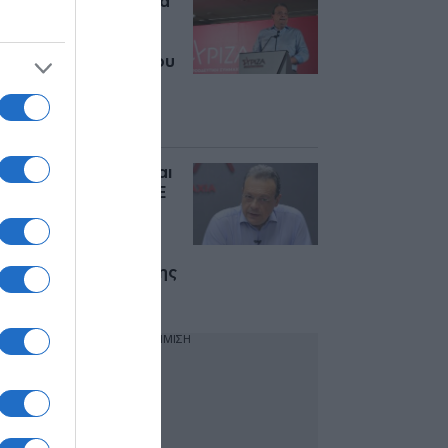
ΣΥΡΙΖΑ: Όλα ανοικτά
για την επόμενη
ημέρα μετά την
παραίτηση Φάμελλου
– Μπαράζ
συσκέψεων για τη
διαδοχή
ΣΥΡΙΖΑ: Αναβάλλεται
η συνεδρίαση της ΚΕ
μετά την παραίτηση
Φάμελλου από την
προεδρία –
Αντιδρούν οι Πολάκης
και Παππάς
ΔΙΑΦΗΜΙΣΗ