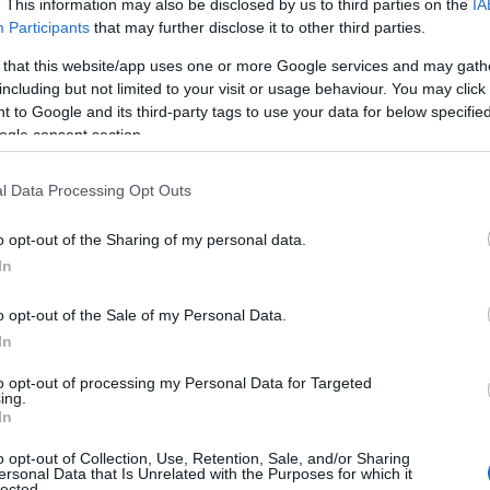
. This information may also be disclosed by us to third parties on the
IA
Participants
that may further disclose it to other third parties.
ΙΑΦΗΜΙΣΗ
 that this website/app uses one or more Google services and may gath
including but not limited to your visit or usage behaviour. You may click 
 to Google and its third-party tags to use your data for below specifi
ogle consent section.
l Data Processing Opt Outs
o opt-out of the Sharing of my personal data.
In
o opt-out of the Sale of my Personal Data.
In
ική με όρους τυφλόμυγας
», είπε
ίχνοντας προς την ανάγκη καθαρών
to opt-out of processing my Personal Data for Targeted
ing.
ηγικής.
In
o opt-out of Collection, Use, Retention, Sale, and/or Sharing
 στάση του πρώην πρωθυπουργού,
ersonal Data that Is Unrelated with the Purposes for which it
lected.