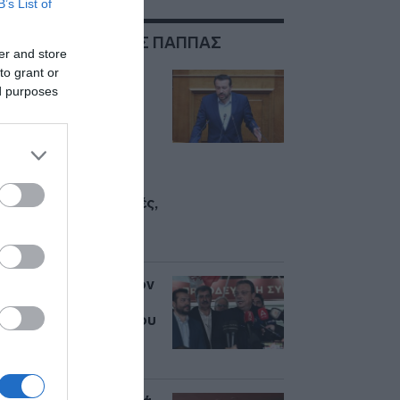
B’s List of
ΣΧΕΤΙΚΑ ΜΕ:ΝΙΚΟΣ ΠΑΠΠΑΣ
er and store
to grant or
Παππάς στην ΠΓ
ed purposes
ΣΥΡΙΖΑ: Όσοι
επιλέγουν
διαφορετική
διαδρομή να
παραδώσουν τις
έδρες – Συλλογική
ηγεσία ως τις εκλογές,
προτεραιότητα τα
ψηφοδέλτια
Η επόμενη μέρα στον
ΣΥΡΙΖΑ μετά την
παραίτηση Φάμελλου
και η “μάχη” Πολάκη
με Δούρου-Παππά