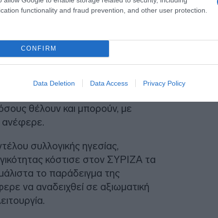
cation functionality and fraud prevention, and other user protection.
CONFIRM
Data Deletion
Data Access
Privacy Policy
εί την απόφαση του συνεδρίου και της
όσους θέλουν και μπορούν, με
 ανέφερε.
τέλου συλλογικής ηγεσίας,
ογικότητας κόστισε στον ΣΥΡΙΖΑ τα
μάλιστα το παράδειγμα της
φερε να αναδειχθεί σε αξιωματική
ειτουργία.