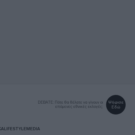
Ψήφισε
DEBATE: Πότε θα θέλατε να γίνουν οι
επόμενες εθνικές εκλογές;
Εδώ
ΚΑ
LIFESTYLE
MEDIA