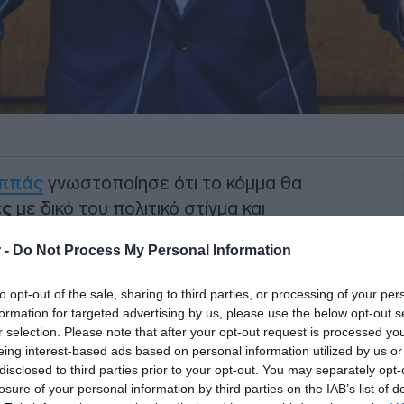
αππάς
γνωστοποίησε ότι το κόμμα θα
ές
με δικό του πολιτικό στίγμα και
 πριν από την συνεδρίαση της Κεντρικής
 -
Do Not Process My Personal Information
to opt-out of the sale, sharing to third parties, or processing of your per
News, ξεκαθάρισε ότι
formation for targeted advertising by us, please use the below opt-out s
ει των εκλογών, αλλά όχι με όρους
r selection. Please note that after your opt-out request is processed y
αναφέροντας ότι το κόμμα οφείλει
να
eing interest-based ads based on personal information utilized by us or
disclosed to third parties prior to your opt-out. You may separately opt-
ά δεδομένα
, μετά τις παρεμβάσεις του
losure of your personal information by third parties on the IAB’s list of
ου πολιτικού φορέα.