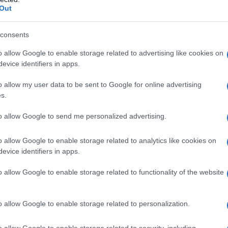
ρέας δεν μπορεί να λειτουργεί με όρους
Out
consents
ια διάλυσης ή «παγώματος» του
o allow Google to enable storage related to advertising like cookies on
 απόφαση δεν δίνει τέτοια εντολή. Όπως
evice identifiers in apps.
ροπής του Ιουνίου προβλέπει συμμαχίες,
μμάχων.
o allow my user data to be sent to Google for online advertising
s.
to allow Google to send me personalized advertising.
o allow Google to enable storage related to analytics like cookies on
evice identifiers in apps.
o allow Google to enable storage related to functionality of the website
o allow Google to enable storage related to personalization.
o allow Google to enable storage related to security, including