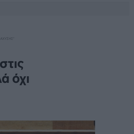
DEBATE: Πότε θα θέλατε να
γίνουν οι επόμενες εθνικές
εκλογές;
ΙΆΧΥΣΗΣ”
στις
ά όχι