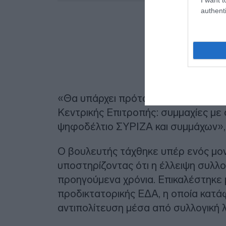
authenti
«Θα υπάρχει πρόταση που θα υπηρετ
Κεντρικής Επιτροπής: συμμαχίες με 
ψηφοδέλτιο ΣΥΡΙΖΑ και συμμάχων»,
Ο βουλευτής τάχθηκε υπέρ ενός μον
υποστηρίζοντας ότι η έλλειψη συλλ
προηγούμενα χρόνια. Επικαλέστηκε 
προδικτατορικής ΕΔΑ, η οποία κατά
αντιπολίτευση μέσα από συλλογική λ