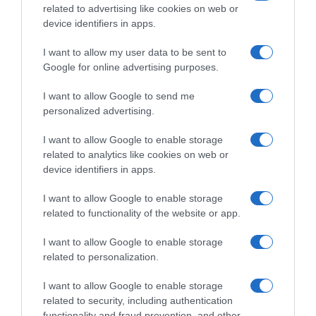
related to advertising like cookies on web or
device identifiers in apps.
I want to allow my user data to be sent to
Google for online advertising purposes.
I want to allow Google to send me
personalized advertising.
ΠΟΛΙΤΙΚΗ
I want to allow Google to enable storage
ΠΑΣΟΚ: Η «Εστία» ανάλωσε τη μισή
related to analytics like cookies on web or
device identifiers in apps.
ύλη της για να μην πει απολύτως
τίποτα και να επαναλάβει το
I want to allow Google to enable storage
φαντασιόπληκτο ρεπορτάζ της
related to functionality of the website or app.
"Ένα ακόμη επεισόδιο και καλοστημένο σήριαλ αποδόμησης
I want to allow Google to enable storage
του"
related to personalization.
I want to allow Google to enable storage
related to security, including authentication
functionality and fraud prevention, and other