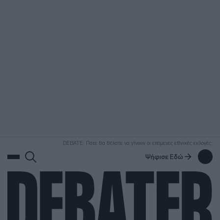
ΑΝΑΖΗΤΗΣΗ
DEBATE: Πότε θα θέλατε να γίνουν οι επόμενες εθνικές εκλογές;
Ψήφισε Εδώ