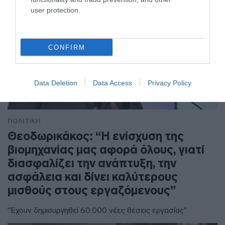
user protection.
CONFIRM
Data Deletion
Data Access
Privacy Policy
ΠΟΛΙΤΙΚΗ
Θεοδωρικάκος: “Η ενίσχυση της
βιομηχανίας μας αφορά όλους, γιατί
διασφαλίζει την ανάπτυξη, την
ασφάλεια και δίνει καλύτερους
μισθούς στους εργαζόμενους”
"Έχουν δημιουργηθεί 60.000 νέες θέσεις εργασίας"