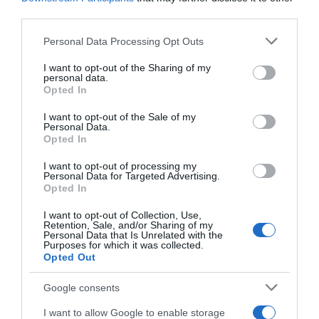
third parties.
Please note that this website/app uses one or more Google
Personal Data Processing Opt Outs
services and may gather and store information including but
not limited to your visit or usage behaviour. You may click to
I want to opt-out of the Sharing of my
personal data.
grant or deny consent to Google and its third-party tags to
Opted In
use your data for below specified purposes in below Google
consent section.
I want to opt-out of the Sale of my
Personal Data.
Opted In
I want to opt-out of processing my
Personal Data for Targeted Advertising.
ΠΟΛΙΤΙΚΗ
Opted In
I want to opt-out of Collection, Use,
Retention, Sale, and/or Sharing of my
Personal Data that Is Unrelated with the
Purposes for which it was collected.
Opted Out
Google consents
I want to allow Google to enable storage