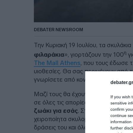
DEBATER NEWSROOM
Την Κυριακή 19 Ιουλίου, τα σκυλάκια
η
φιλαράκια
», γιορτάζουν την 100
γ
The Mall Athens
, που τους έδωσε τ
υιοθεσίες. Θα σας περιμένουν από τι
γνωρίσετε από κοντά και να χαρίσετε
debater.gr
Μαζί τους θα έχουν και τους εθελο
If you wish 
σε όλες τις απορίες σας και θα σας
sensitive in
confirm you
ζωάκι για εσάς
. Στη γιορτή μπορείτ
continue se
χειροποίητα σκυλομπισκότα του συλλ
information 
δράσεις του και όλους τους τρόπους
further disc