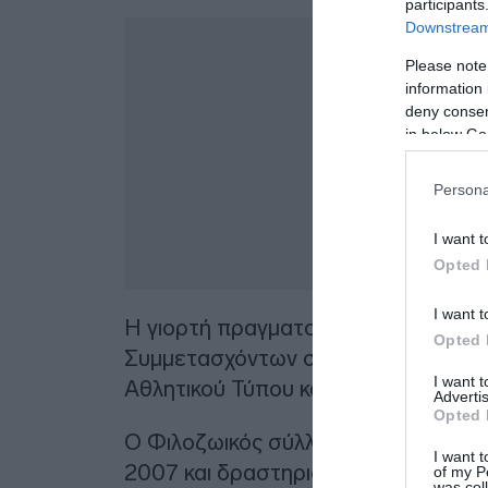
participants
Downstream 
Δ
Please note
information 
deny consent
in below Go
Persona
I want t
Opted 
I want t
Η γιορτή πραγματοποιείται σε συνερ
Opted 
Συμμετασχόντων σε Ολυμπιακούς Αγ
I want 
Αθλητικού Τύπου και, όπως πάντα, μ
Advertis
Opted 
Ο Φιλοζωικός σύλλογος Αιγιαλείας «
I want t
2007 και δραστηριοποιείται στον μ
of my P
was col