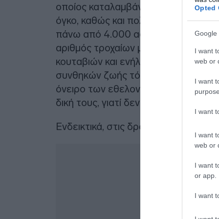
οποίος καταλαμβάνει το βορειοανατο
Opted 
όγκο, καθώς και πολλά χιλιόμετρα ε
πάνω από 4.000 αδέσποτα και, δυσ
Google 
αριθμός τροχαίων με θύματα αδέσπο
I want t
κουταβιών και ενήλικων σκύλων. Στό
web or d
συνθηκών ζωής τόσο των αδέσποτω
I want t
όνειρο των εθελοντών του κάποια μ
purpose
δική τους, γιατί δεν θα υπάρχουν πι
I want 
Ενδεικτικά, στις δράσεις του συλλό
I want t
web or d
I want t
or app.
I want t
I want t