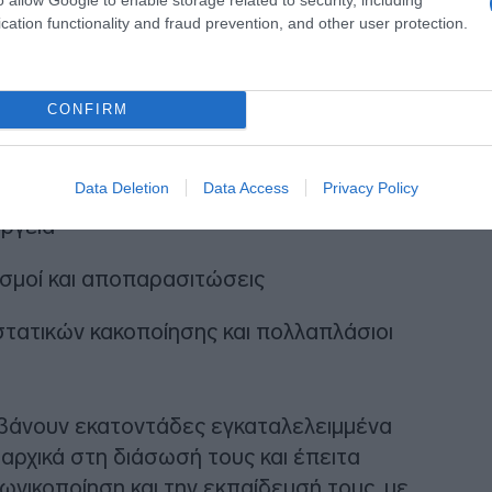
cation functionality and fraud prevention, and other user protection.
CONFIRM
Data Deletion
Data Access
Privacy Policy
ργεία
σμοί και αποπαρασιτώσεις
τατικών κακοποίησης και πολλαπλάσιοι
βάνουν εκατοντάδες εγκαταλελειμμένα
αρχικά στη διάσωσή τους και έπειτα
ωνικοποίηση και την εκπαίδευσή τους, με