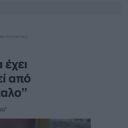
DEBATE: Πότε θα θέλατε να
γίνουν οι επόμενες εθνικές
εκλογές;
 ΜΕ ΠΟΛΙΤΙΚΌ ΜΑΣ
 έχει
ί από
παλο”
ια"