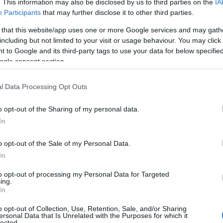
. This information may also be disclosed by us to third parties on the
IA
Participants
that may further disclose it to other third parties.
 that this website/app uses one or more Google services and may gath
including but not limited to your visit or usage behaviour. You may click 
 to Google and its third-party tags to use your data for below specifi
ogle consent section.
l Data Processing Opt Outs
o opt-out of the Sharing of my personal data.
In
ι με τον Πολάκη
που καθημερινά
o opt-out of the Sale of my Personal Data.
θηκε στο πλαίσιο αυτό ο κ.
In
to opt-out of processing my Personal Data for Targeted
ing.
In
o opt-out of Collection, Use, Retention, Sale, and/or Sharing
ersonal Data that Is Unrelated with the Purposes for which it
lected.