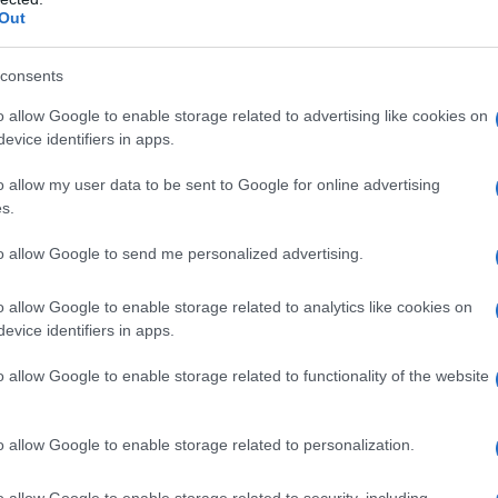
Out
consents
o allow Google to enable storage related to advertising like cookies on
evice identifiers in apps.
ολιτική αντιπαράθεση δεν
o allow my user data to be sent to Google for online advertising
κή εμπάθεια”
s.
to allow Google to send me personalized advertising.
σε ο Στέφανος
o allow Google to enable storage related to analytics like cookies on
«
διαστρεβλώνει την
evice identifiers in apps.
o allow Google to enable storage related to functionality of the website
ντιπαράθεση δεν σημαίνει προσωπική
ις με έναν πολιτικό αντίπαλο, αυτό δεν
o allow Google to enable storage related to personalization.
 τη Νέα Δημοκρατία ούτε το δικαίωμά
όταν θεωρώ ότι έχω συκοφαντηθεί.
o allow Google to enable storage related to security, including