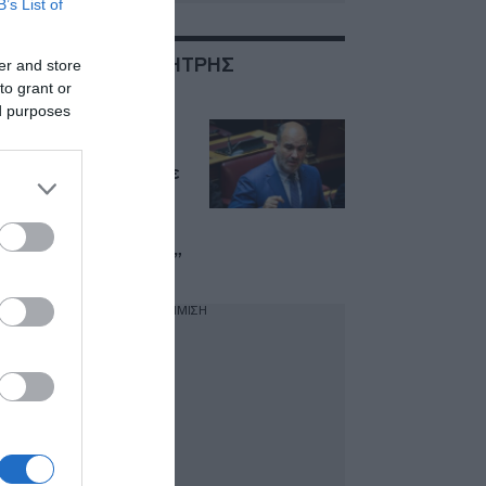
B’s List of
ΣΧΕΤΙΚΑ ΜΕ:ΔΗΜΗΤΡΗΣ
er and store
ΜΑΡΚΟΠΟΥΛΟΣ
to grant or
ed purposes
Μαρκόπουλος για
Κωνσταντοπούλου:
“Είναι σαν να έχουμε
τον Ρουβίκωνα στη
Βουλή, να κάνει ένα
ντους να της
περάσουν τα νεύρα”
ΔΙΑΦΗΜΙΣΗ