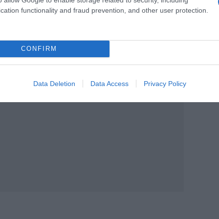
πει να μετατρέπεται σε προσωπικό μίσος
cation functionality and fraud prevention, and other user protection.
ος. Την αντιπολίτευση την κάνουμε με
κές διαδικασίες. Όχι με εμπάθεια και
CONFIRM
Data Deletion
Data Access
Privacy Policy