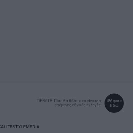
Ψήφισε
DEBATE: Πότε θα θέλατε να γίνουν οι
επόμενες εθνικές εκλογές;
Εδώ
ΚΑ
LIFESTYLE
MEDIA