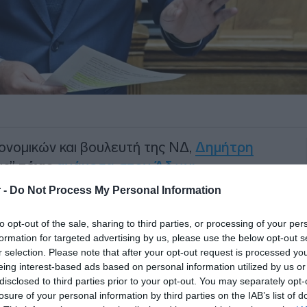
ονομικών και βουλευτή της ΝΔ,
Δημήτρη
ας”
τένις
ανάμεσα στον Άδωνι
ελάκη
.
 -
Do Not Process My Personal Information
ιλώντας στο MEGA, είπε: «Ο Άδωνις θα
to opt-out of the sale, sharing to third parties, or processing of your per
 για να ασχοληθεί από το παίζει τένις
formation for targeted advertising by us, please use the below opt-out s
r selection. Please note that after your opt-out request is processed y
ξυβρίσει τον πρωθυπουργό και έχει
eing interest-based ads based on personal information utilized by us or
έχη όπως εγώ».
disclosed to third parties prior to your opt-out. You may separately opt-
losure of your personal information by third parties on the IAB’s list of
ΙΑΦΗΜΙΣΗ