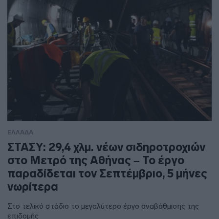
ΕΛΛΑΔΑ
ΣΤΑΣΥ: 29,4 χλμ. νέων σιδηροτροχιών
στο Μετρό της Αθήνας – Το έργο
παραδίδεται τον Σεπτέμβριο, 5 μήνες
νωρίτερα
Στο τελικό στάδιο το μεγαλύτερο έργο αναβάθμισης της
επιδομής