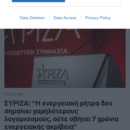
"Ο Υπουργός Υγείας σε νέες περιπέτειες"
Data Deletion
Data Access
Privacy Policy
ΠΟΛΙΤΙΚΗ
ΣΥΡΙΖΑ: “Η ενεργειακή ρήτρα δεν
σημαίνει χαμηλότερους
λογαριασμούς, ούτε σβήνει 7 χρόνια
ενεργειακής ακρίβεια”