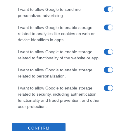
I want to allow Google to send me
personalized advertising.
I want to allow Google to enable storage
related to analytics like cookies on web or
device identifiers in apps.
I want to allow Google to enable storage
related to functionality of the website or app.
I want to allow Google to enable storage
related to personalization.
ΠΟΛΙΤΙΚΗ
ΠΑΣΟΚ: “Ο κ. Γεωργιάδης συνεχίζει
I want to allow Google to enable storage
related to security, including authentication
να πετάει χαρταετό – Ποιος θα
functionality and fraud prevention, and other
πληρώσει τον λογαριασμό των 40
user protection.
εκατ. ευρώ για τα Σπιτάκια
Ανακύκλωσης”;
CONFIRM