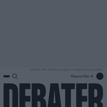
ΑΝΑΖΗΤΗΣΗ
DEBATE: Πότε θα θέλατε να γίνουν οι επόμενες εθνικές εκλογές;
Ψήφισε Εδώ