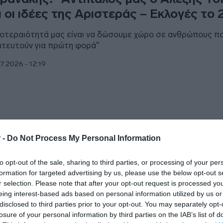
ι οι ιδέες της Αριστεράς – Εκλογές το
οτεραιότητά μας είναι να δώσουμε χώρο σε ανθρώπους π
ιτευτούν για πρώτη φορά"
7.2026 - 12:19
ΙΤΙΚΗ
 -
Do Not Process My Personal Information
ρανάκης: “Θα κινηθούμε νομικά κατά
to opt-out of the sale, sharing to third parties, or processing of your per
ηστών στο διαδίκτυο που απείλησαν τι
formation for targeted advertising by us, please use the below opt-out s
ές Νεοδημοκρατών”
r selection. Please note that after your opt-out request is processed y
eing interest-based ads based on personal information utilized by us or
άρχουν αυτοί που κλείνουν το μάτι στο μπάχαλο και την
disclosed to third parties prior to your opt-out. You may separately opt-
μοκρατία"
losure of your personal information by third parties on the IAB’s list of