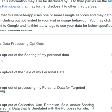
. This information may also be disclosed by us to third parties on the
IA
7.2026 - 12:50
Participants
that may further disclose it to other third parties.
 that this website/app uses one or more Google services and may gath
including but not limited to your visit or usage behaviour. You may click 
 to Google and its third-party tags to use your data for below specifi
ogle consent section.
ΙΤΙΚΗ
άντησε στον Κυρανάκη η ΕΛΑΣ: Ο
l Data Processing Opt Outs
αμματέας της ΝΔ επιλέγει το διχασμό κ
o opt-out of the Sharing of my personal data.
φυλιοπολεμική ρητορική
In
ον κατήφορο της αθλιότητας δεν θα ακολουθήσουμε»
o opt-out of the Sale of my Personal Data.
7.2026 - 23:58
In
to opt-out of processing my Personal Data for Targeted
ing.
In
o opt-out of Collection, Use, Retention, Sale, and/or Sharing
ersonal Data that Is Unrelated with the Purposes for which it
ΙΤΙΚΗ
lected.