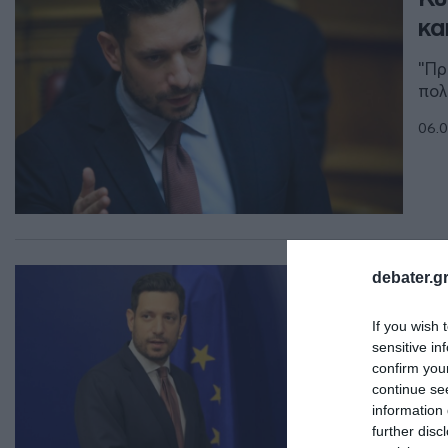
κα
"Πρ
πολ
06.0
ΠΟΛ
debater.gr
Κυ
If you wish 
χρ
sensitive in
ζω
confirm you
continue se
"Υπ
information 
τρο
further disc