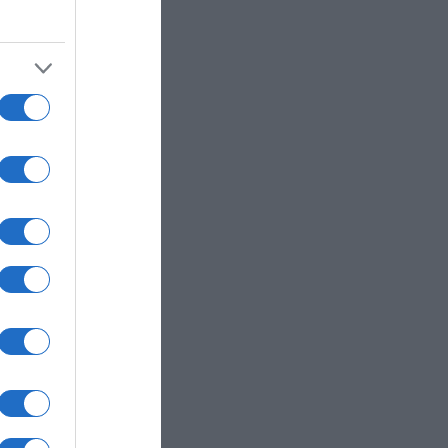
ήθηκε
σεις"