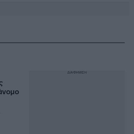
DEBATE: Πότε θα θέλατε να
γίνουν οι επόμενες εθνικές
εκλογές;
ΔΙΑΦΗΜΙΣΗ
ς
ράνομο
»