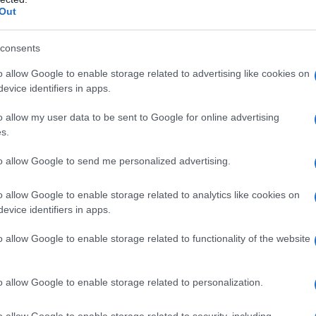
Out
ρανάκης: «Η Βάγια Νέστορα δολοφον
Αυτές είναι οι συνέπειες του
consents
φυλιοπολεμικού ονόματος Τσίπρα»
o allow Google to enable storage related to advertising like cookies on
evice identifiers in apps.
ανέφερε ο γραμματέας της ΝΔ
7.2026 - 23:18
o allow my user data to be sent to Google for online advertising
s.
to allow Google to send me personalized advertising.
o allow Google to enable storage related to analytics like cookies on
evice identifiers in apps.
ΙΤΙΚΗ
ρανάκης για τις επιθέσεις στα σπίτια
o allow Google to enable storage related to functionality of the website
ελεχών της ΝΔ: “Ο κόσμος της Νέας
μοκρατίας δεν τρομοκρατείται”
o allow Google to enable storage related to personalization.
ν πρόκειται για βανδαλισμούς. Δεν πρόκειται για "παρεμβά
o allow Google to enable storage related to security, including