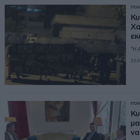
ΠΟΛ
Κυ
Χα
εκ
"Η 
23.0
ΠΟΛ
Κυ
μα
να