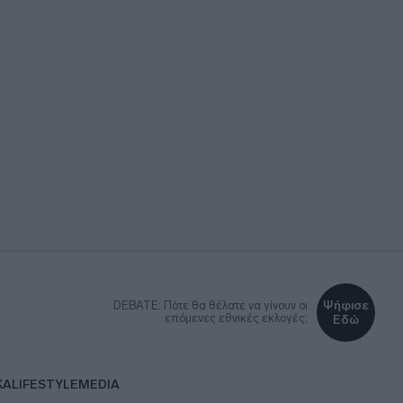
Ψήφισε
DEBATE: Πότε θα θέλατε να γίνουν οι
επόμενες εθνικές εκλογές;
Εδώ
ΚΑ
LIFESTYLE
MEDIA