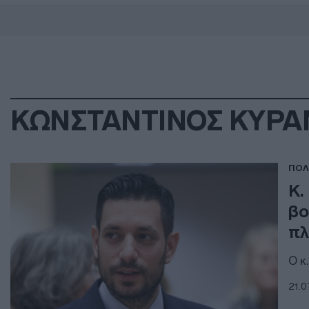
ΚΩΝΣΤΑΝΤΙΝΟΣ ΚΥΡ
ΠΟΛ
Κ.
βο
πλ
Ο κ
21.0