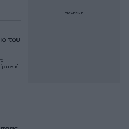
ΔΙΑΦΗΜΙΣΗ
ιο του
να
κή στιγμή
ίπρας