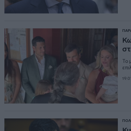
ΠΑΡ
Κω
στ
Το 
επι
19.0
ΠΟΛ
Κυ