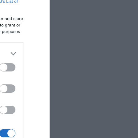
B’s List of
er and store
to grant or
ed purposes
αι την