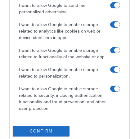
Αεροδρόμιο Ηρακλείου – Αναμένεται να
I want to allow Google to send me
τεθεί σε λειτουργία τον Νοέμβριο του
personalized advertising.
2028
I want to allow Google to enable storage
Χατζηδάκης: “Άκυρες από 1η Οκτωβρίου οι
related to analytics like cookies on web or
εγκύκλιοι που δεν αναρτώνται –
device identifiers in apps.
Υποχρεωτική η δημοσίευσή τους στις
I want to allow Google to enable storage
ιστοσελίδες των φορέων που τις εκδίδουν”
related to functionality of the website or app.
I want to allow Google to enable storage
Ακολούθησε το debater.gr στο
Google News
related to personalization.
και μάθετε πρώτοι όλες τις ειδήσεις
I want to allow Google to enable storage
related to security, including authentication
Share
Tweet
functionality and fraud prevention, and other
user protection.
ΚΡΗΤΗ
ΚΩΝΣΤΑΝΤΙΝΟΣ ΚΥΡΑΝΑΚΗΣ
ΤΡΟΧΑΙΑ
ΔΙΑΦΗΜΙΣΗ
CONFIRM