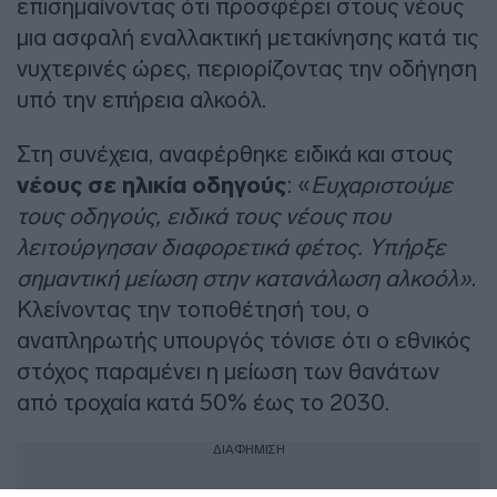
επισημαίνοντας ότι προσφέρει στους νέους
μια ασφαλή εναλλακτική μετακίνησης κατά τις
νυχτερινές ώρες, περιορίζοντας την οδήγηση
υπό την επήρεια αλκοόλ.
Στη συνέχεια, αναφέρθηκε ειδικά και στους
νέους σε ηλικία οδηγούς
: «
Ευχαριστούμε
τους οδηγούς, ειδικά τους νέους που
λειτούργησαν διαφορετικά φέτος. Υπήρξε
σημαντική μείωση στην κατανάλωση αλκοόλ»
.
Κλείνοντας την τοποθέτησή του, ο
αναπληρωτής υπουργός τόνισε ότι ο εθνικός
στόχος παραμένει η μείωση των θανάτων
από τροχαία κατά 50% έως το 2030.
ΔΙΑΦΗΜΙΣΗ