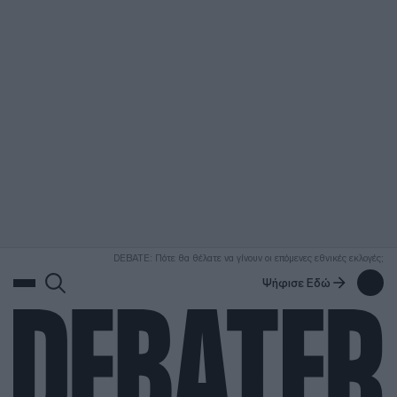
ΑΝΑΖΗΤΗΣΗ
DEBATE: Πότε θα θέλατε να γίνουν οι επόμενες εθνικές εκλογές;
Ψήφισε Εδώ