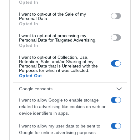
Opted In
use your data for below specified purposes in below Google
consent section.
I want to opt-out of the Sale of my
Προσθήκη ως προτεινόμενη
Personal Data.
πηγή στην Google
Opted In
I want to opt-out of processing my
Personal Data for Targeted Advertising.
Ειδήσεις σήμερα
Opted In
I want to opt-out of Collection, Use,
Οι Queens Of The Stone Age
Retention, Sale, and/or Sharing of my
Personal Data that Is Unrelated with the
δημιούργησαν τηλεφωνική γραμμή…
Purposes for which it was collected.
παραπόνων για τους θαυμαστές τους
Opted Out
Ανοίγει τη Δευτέρα η Παλαιά Παραλιακή
Google consents
στην Καλλιθέα – Θωρακίζεται η περιοχή
I want to allow Google to enable storage
απέναντι σε πλημμυρικά φαινόμενα
related to advertising like cookies on web or
(βίντεο)
device identifiers in apps.
Υπογράφηκε η σύμβαση για τα συστήματα
I want to allow my user data to be sent to
αεροναυτιλίας στο νέο Διεθνές
Google for online advertising purposes.