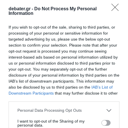
debater.gr -
Do Not Process My Personal
Information
If you wish to opt-out of the sale, sharing to third parties, or
processing of your personal or sensitive information for
targeted advertising by us, please use the below opt-out
section to confirm your selection. Please note that after your
opt-out request is processed you may continue seeing
interest-based ads based on personal information utilized by
us or personal information disclosed to third parties prior to
«Για πολλά χρόνια η Ελλάδα αντιμετώπιζε τα
your opt-out. You may separately opt-out of the further
τροχαία ως μια μόνιμη πραγματικότητα. Εμείς
disclosure of your personal information by third parties on the
IAB’s list of downstream participants. This information may
επιλέξαμε να αντιμετωπίσουμε το πρόβλημα
also be disclosed by us to third parties on the
IAB’s List of
με δεδομένα, κανόνες, τεχνολογία και έργα.
Downstream Participants
that may further disclose it to other
Τα πρώτα αποτελέσματα δείχνουν ότι αυτή η
third parties.
στρατηγική λειτουργεί. Στόχος μας είναι να
Please note that this website/app uses one or more Google
Personal Data Processing Opt Outs
σώσουμε ακόμη περισσότερες ζωές τα
services and may gather and store information including but
not limited to your visit or usage behaviour. You may click to
I want to opt-out of the Sharing of my
επόμενα χρόνια»
, δήλωσε.
personal data.
grant or deny consent to Google and its third-party tags to