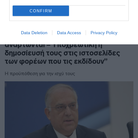
CONFIRM
ΠΟΛΙΤΙΚΗ
Χατζηδάκης: “Άκυρες από 1η
Data Deletion
Data Access
Privacy Policy
Οκτωβρίου οι εγκύκλιοι που δεν
αναρτώνται – Υποχρεωτική η
δημοσίευσή τους στις ιστοσελίδες
των φορέων που τις εκδίδουν”
Η προϋπόθεση για την ισχύ τους