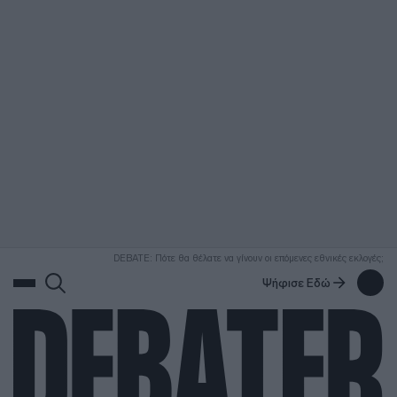
ΑΝΑΖΗΤΗΣΗ
DEBATE: Πότε θα θέλατε να γίνουν οι επόμενες εθνικές εκλογές;
Ψήφισε Εδώ