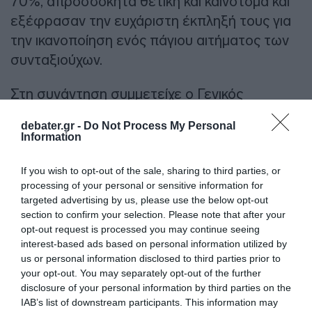
70%, απροσδόκητα θετική και καινοτόμα και
εξέφρασαν την ευχάριστη έκπληξή τους για
την ικανοποίηση ενός πάγιου αιτήματος των
συνταξιούχων.
Στη συνάντηση συμμετείχε ο Γενικός
Γραμματέας Κοινωνικών Ασφαλίσεων
debater.gr -
Do Not Process My Personal
Κωνσταντίνος Τσαγκαρόπουλος, η Πρόεδρος
Information
του Συλλόγου ΑΞ.Ι.Α. Έφη Γκόνα, η Γενική
Γραμματέας Λαμπρινή Σαμαρά και τα μέλη
If you wish to opt-out of the sale, sharing to third parties, or
processing of your personal or sensitive information for
του Συλλόγου, Διονυσία Παπαχριστοπούλου,
targeted advertising by us, please use the below opt-out
Καράμπελα Αλεξάνδρα και Παλαιολόγου
section to confirm your selection. Please note that after your
Ιωάννα.
opt-out request is processed you may continue seeing
interest-based ads based on personal information utilized by
us or personal information disclosed to third parties prior to
ΔΙΑΦΗΜΙΣΗ
your opt-out. You may separately opt-out of the further
disclosure of your personal information by third parties on the
IAB’s list of downstream participants. This information may