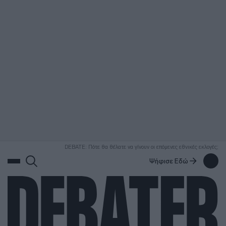
ΑΝΑΖΗΤΗΣΗ
DEBATE: Πότε θα θέλατε να γίνουν οι επόμενες εθνικές εκλογές;
Ψήφισε Εδώ