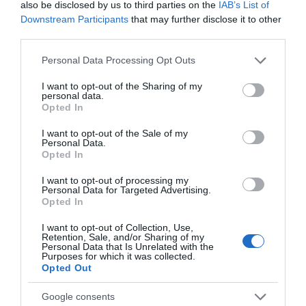
also be disclosed by us to third parties on the
IAB’s List of
Downstream Participants
that may further disclose it to other
third parties.
Please note that this website/app uses one or more Google
Personal Data Processing Opt Outs
services and may gather and store information including but
not limited to your visit or usage behaviour. You may click to
I want to opt-out of the Sharing of my
personal data.
grant or deny consent to Google and its third-party tags to
Opted In
use your data for below specified purposes in below Google
consent section.
I want to opt-out of the Sale of my
Personal Data.
Προσθήκη ως προτεινόμενη
Opted In
πηγή στην Google
I want to opt-out of processing my
Personal Data for Targeted Advertising.
Opted In
Ειδήσεις σήμερα
I want to opt-out of Collection, Use,
Retention, Sale, and/or Sharing of my
Personal Data that Is Unrelated with the
Αυστρία: Νέο ρεκόρ υψηλής θερμοκρασίας,
Purposes for which it was collected.
με 41,2 βαθμούς Κελσίου
Opted Out
Ουκρανία: Οι οικογένειες με παιδιά
Google consents