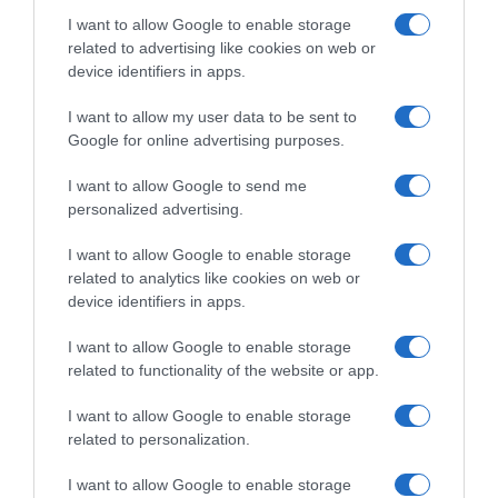
διατάχθηκαν να εκκενώσουν το
I want to allow Google to enable storage
Κραματόρσκ
related to advertising like cookies on web or
device identifiers in apps.
ΗΠΑ: Ο Ζούκερμπεργκ απολογήθηκε στην
Ινδία για λάθη και περιεχόμενο της Meta
I want to allow my user data to be sent to
Google for online advertising purposes.
Χαλκιδική: Εντός ορίων τα αποτελέσματα
από τις πρώτες μικροβιολογικές αναλύσεις
I want to allow Google to send me
στο πόσιμο νερό
personalized advertising.
I want to allow Google to enable storage
related to analytics like cookies on web or
Ακολούθησε το debater.gr στο
Google News
και μάθετε πρώτοι όλες τις ειδήσεις
device identifiers in apps.
I want to allow Google to enable storage
Share
Tweet
related to functionality of the website or app.
I want to allow Google to enable storage
ΝΙΚΗ ΚΕΡΑΜΕΩΣ
ΥΠΟΥΡΓΕΙΟ ΕΡΓΑΣΙΑΣ
related to personalization.
ΔΙΑΦΗΜΙΣΗ
I want to allow Google to enable storage