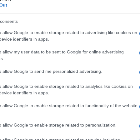
Out
υσε ο Τρελόβσκι), Τσικίνιο (24’, μπλόκαρε
 τελείωμα), όμως δεν μπόρεσαν να βρουν
consents
o allow Google to enable storage related to advertising like cookies on
evice identifiers in apps.
o allow my user data to be sent to Google for online advertising
s.
to allow Google to send me personalized advertising.
o allow Google to enable storage related to analytics like cookies on
evice identifiers in apps.
o allow Google to enable storage related to functionality of the website
της (ανεπίσημης) επιστροφής του Κώστα
o allow Google to enable storage related to personalization.
τα από δύο χρόνια, αλλά και του Κάρμο
o allow Google to enable storage related to security, including