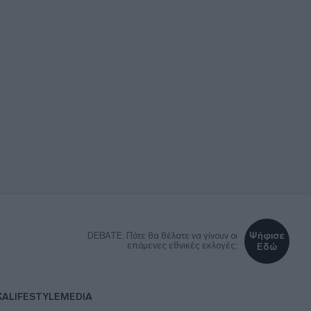
Ψήφισε
DEBATE: Πότε θα θέλατε να γίνουν οι
επόμενες εθνικές εκλογές;
Εδώ
ΚΑ
LIFESTYLE
MEDIA