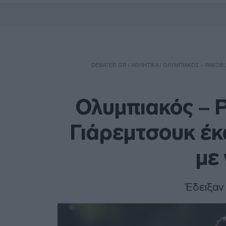
DEBATER.GR
/
ΑΘΛΗΤΙΚΑ
/
ΟΛΥΜΠΙΑΚΌΣ – ΡΑΚΌΒ 
Ολυμπιακός – Ρ
Γιάρεμτσουκ έκ
με 
Έδειξαν