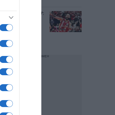
ερυθρόλευκα
Euroleague 2026-27:
Αυτό είναι το
πρόγραμμα του
Ολυμπιακού – Ποια
ομάδα θα
αντιμετωπίσει στην
πρεμιέρα
ΔΙΑΦΗΜΙΣΗ