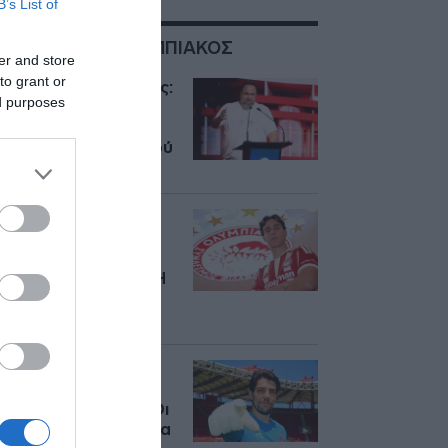
B’s List of
ΣΧΕΤΙΚΑ ΜΕ:ΟΛΥΜΠΙΑΚΟΣ
er and store
to grant or
Βαγγέλης Μαρινάκης:
ed purposes
Οι ευχές του
Ολυμπιακού για τα
γενέθλια του ισχυρού
άνδρα της ΠΑΕ
Γκουστάβο Σα:
Ολοκληρώθηκε το
“μπαμ” με τον
Πορτογάλο μέσο – Η
ανακοίνωση του
Ολυμπιακού
Ολυμπιακός:
Ανακοινώθηκε ο
Στέφαν Ορτέγκα – Οι
πρώτες εικόνες με τα