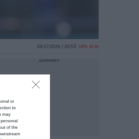
08.07.2026 | 20:53
UPD: 21:10
ΔΙΑΦΗΜΙΣΗ
sonal or
ection to
ou may
 personal
out of the
 downstream