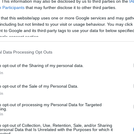
. This information may also be disclosed by us to third parties on the
IA
Participants
that may further disclose it to other third parties.
 that this website/app uses one or more Google services and may gath
including but not limited to your visit or usage behaviour. You may click 
 to Google and its third-party tags to use your data for below specifi
ogle consent section.
l Data Processing Opt Outs
 εκτέλεση φάουλ στο 85ο λεπτό έκανε
o opt-out of the Sharing of my personal data.
με διπλή προσπάθεια στις καθυστερήσεις
In
o opt-out of the Sale of my Personal Data.
α σε σχέση με πέρσι στην ενδεκάδα
In
ιακός έχασε μεγάλη ευκαιρία με το σουτ
to opt-out of processing my Personal Data for Targeted
ing.
υ χτύπησε στο οριζόντιο δοκάρι κι έφυγε
In
o opt-out of Collection, Use, Retention, Sale, and/or Sharing
ersonal Data that Is Unrelated with the Purposes for which it
ν κι άλλες σημαντικές ευκαιρίες με τους
lected.