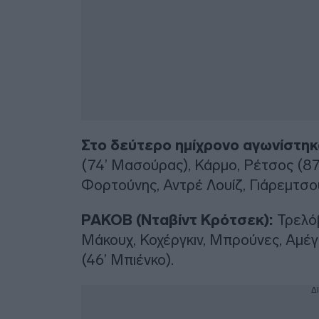
Στο δεύτερο ημίχρονο αγωνίστηκ
(74’ Μασούρας), Κάρμο, Ρέτσος (87’ 
Φορτούνης, Αντρέ Λουίζ, Γιάρεμτσο
ΡΑΚΟΒ (Νταβίντ Κρότσεκ):
Τρελόβ
Μάκουχ, Κοχέργκιν, Μπρούνες, Αμέγια
(46’ Μπιένκο).
Δ