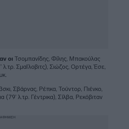
αν οι
Τσομπανίδης, Φίλης, Μπακούλας
λ.τρ. Σμαΐλοβιτς), Σιώζος, Ορτέγα, Έσε,
υκ.
σκι, Σβάρνας, Ρέπκα, Τούντορ, Πιένκο,
 (79’ λ.τρ. Γέντρικα), Σίλβα, Ρεκόβιταν
ΙΑΦΗΜΙΣΗ