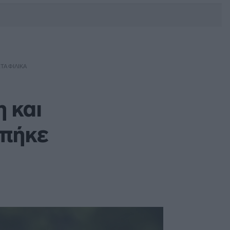
DEBATE: Πότε θα θέλατε να
γίνουν οι επόμενες εθνικές
εκλογές;
ΤΑ ΦΙΛΙΚΆ
 και
μπήκε