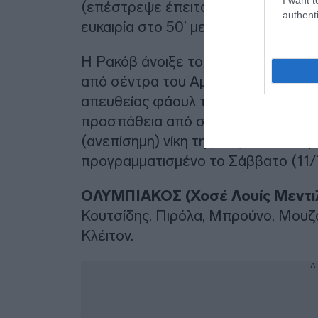
(επέστρεψε έπειτα από ένα χρόνο) μ
authenti
ευκαιρία στο 50’ με τον Αντρέ Λουίζ.
Η Ρακόβ άνοιξε το σκορ στο 70’ μ
από σέντρα του Αμέγιο, όμως ο Ολυ
απευθείας φάουλ του Φορτούνη στο 
προσπάθεια από σέντρα του Φορτού
(ανεπίσημη) νίκη της σεζόν. Το επό
προγραμματισμένο το Σάββατο (11/7
ΟΛΥΜΠΙΑΚΟΣ (Χοσέ Λουίς Μεντιλ
Κουτσίδης, Πιρόλα, Μπρούνο, Μουζακίτ
Κλέιτον.
Δ