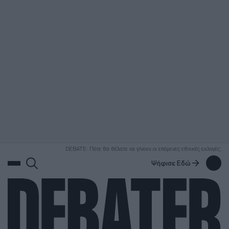
ΑΝΑΖΗΤΗΣΗ
DEBATE: Πότε θα θέλατε να γίνουν οι επόμενες εθνικές εκλογές;
Ψήφισε Εδώ