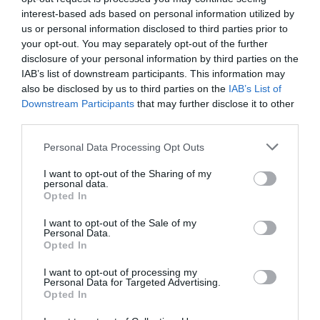
interest-based ads based on personal information utilized by
us or personal information disclosed to third parties prior to
your opt-out. You may separately opt-out of the further
disclosure of your personal information by third parties on the
IAB’s list of downstream participants. This information may
also be disclosed by us to third parties on the
IAB’s List of
Downstream Participants
that may further disclose it to other
third parties.
Please note that this website/app uses one or more Google
Personal Data Processing Opt Outs
services and may gather and store information including but
not limited to your visit or usage behaviour. You may click to
I want to opt-out of the Sharing of my
personal data.
grant or deny consent to Google and its third-party tags to
Opted In
use your data for below specified purposes in below Google
Προσθήκη ως προτεινόμενη
πηγή στην Google
consent section.
I want to opt-out of the Sale of my
Personal Data.
Opted In
Ειδήσεις σήμερα
I want to opt-out of processing my
Personal Data for Targeted Advertising.
Opted In
Δείτε τις προσπάθειες χελώνας να