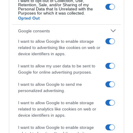
I want to opt-out of Collection, Use,
γεννήσει σε παραλία της Ρόδου – Η
Retention, Sale, and/or Sharing of my
Personal Data that Is Unrelated with the
προειδοποίηση των κατοίκων (βίντεο)
Purposes for which it was collected.
Opted Out
Τροχαίο στον Κηφισό – Καθυστερήσεις
στο ρεύμα προς Πειραιά
Google consents
Μητσοτάκης: “Η ενίσχυση της
I want to allow Google to enable storage
related to advertising like cookies on web or
παραγωγικής βάσης στρατηγική
device identifiers in apps.
προτεραιότητα για μία πιο ανταγωνιστική,
εξωστρεφή και ανθεκτική ελληνική
I want to allow my user data to be sent to
οικονομία”
Google for online advertising purposes.
“Ελευθέριος Βενιζέλος”: Συνελήφθη
I want to allow Google to send me
37χρονος με 4 μαχαίρια και δύο ψαλίδια
personalized advertising.
κλαδέματος
I want to allow Google to enable storage
related to analytics like cookies on web or
device identifiers in apps.
Ακολούθησε το debater.gr στο
Google News
και μάθετε πρώτοι όλες τις ειδήσεις
I want to allow Google to enable storage