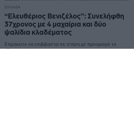
ΕΛΛΑΔΑ
“Ελευθέριος Βενιζέλος”: Συνελήφθη
37χρονος με 4 μαχαίρια και δύο
ψαλίδια κλαδέματος
Επρόκειτο να επιβιβαστεί σε πτήση με προορισμό το
εξωτερικό