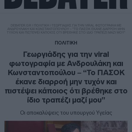
DEBATER.GR
/
ΠΟΛΙΤΙΚΗ
/
ΓΕΩΡΓΙΆΔΗΣ ΓΙΑ ΤΗΝ VIRAL ΦΩΤΟΓΡΑΦΊΑ ΜΕ
ΑΝΔΡΟΥΛΆΚΗ ΚΑΙ ΚΩΝΣΤΑΝΤΟΠΟΎΛΟΥ – “ΤΟ ΠΑΣΟΚ ΈΚΑΝΕ ΔΙΑΡΡΟΉ ΜΗΝ
ΤΥΧΌΝ ΚΑΙ ΠΙΣΤΈΨΕΙ ΚΆΠΟΙΟΣ ΌΤΙ ΒΡΈΘΗΚΕ ΣΤΟ ΊΔΙΟ ΤΡΑΠΈΖΙ ΜΑΖΊ ΜΟΥ”
ΠΟΛΙΤΙΚΗ
Γεωργιάδης για την viral
φωτογραφία με Ανδρουλάκη και
Κωνσταντοπούλου – “Το ΠΑΣΟΚ
έκανε διαρροή μην τυχόν και
πιστέψει κάποιος ότι βρέθηκε στο
ίδιο τραπέζι μαζί μου”
Οι αποκαλύψεις του υπουργού Υγείας