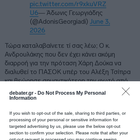
pic.twitter.com/r9xkuVRZ
U6
— Άδωνις Γεωργιάδης
(@AdonisGeorgiadi)
June 3,
2026
Τώρα καταλαβαίνετε τί σας λέω; Ο κ.
Ανδρουλάκης που δεν έχει κάνει ακόμη
διαρροή για την πρόταση Χάρη Δούκα να
διαλυθεί το ΠΑΣΟΚ υπέρ του Αλέξη Τσίπρα
και θεώρησε σημαντικότερη την φωτό από
τα 50 χρόνια «Μασούτης» και έκανε διαρροή
debater.gr -
Do Not Process My Personal
μην τυχόν και πιστέψει κάποιος ότι βρέθηκε
Information
στο ίδιο τραπέζι μαζί μου…σας το είπα
If you wish to opt-out of the sale, sharing to third parties, or
πολλές φορές δεν κάνει για την πολιτική
processing of your personal or sensitive information for
αυτός ο άνθρωπος….
targeted advertising by us, please use the below opt-out
section to confirm your selection. Please note that after your
ΔΙΑΦΗΜΙΣΗ
opt-out request is processed you may continue seeing