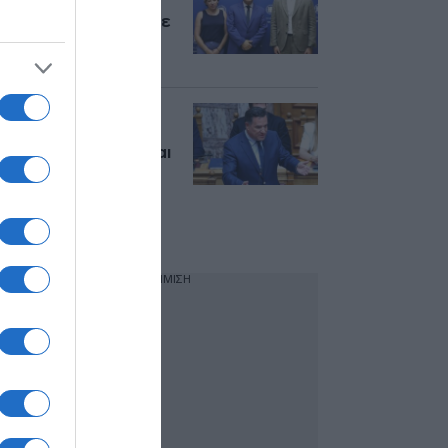
γιατρούς και
νοσηλευτές σε πέντε
νησιά μέσω
Airbnb.org
Επίθεση Γεωργιάδη
κατά Ανδρουλάκη:
“Αυτό που κάνει είναι
κατάντια, θέλει να
πάει το ΠΑΣΟΚ στο
3% για να είναι
ευχαριστημένος;”
ΔΙΑΦΗΜΙΣΗ