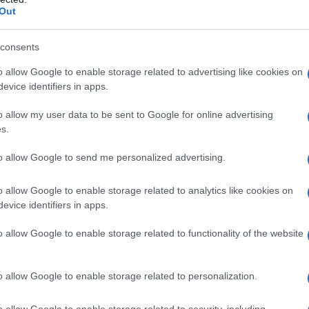
α στοιχεία στον πρώην πρωθυπουργό.
Out
ότι η κατηγορία περί διανομής των
consents
 «κολλητούς» είναι η ίδια που, όπως
o allow Google to enable storage related to advertising like cookies on
όν ο Αλέξης Τσίπρας, ο Στέφανος
evice identifiers in apps.
 η Ζωή Κωνσταντοπούλου και ο Κυριάκος
o allow my user data to be sent to Google for online advertising
την άκουσα και από τον Σαμαρά.
Δεν
s.
 παρέα
», σχολίασε, τονίζοντας ότι οι
 όπως είπε, κανένα στοιχείο αλήθειας και
to allow Google to send me personalized advertising.
 Ανάκαμψης με «εξαιρετικά ευφυή τρόπο».
o allow Google to enable storage related to analytics like cookies on
evice identifiers in apps.
«
μια κυβέρνηση των πλουσίων ή των
θύμισε πως και ο ίδιος ο Αντώνης
o allow Google to enable storage related to functionality of the website
θεί αντίστοιχες επιθέσεις από την
ε ότι «
καλό είναι να πέσουν οι τόνοι
»,
o allow Google to enable storage related to personalization.
πολιτική κριτική, αλλά όχι με τέτοιου
o allow Google to enable storage related to security, including