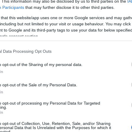
. This information may also be disclosed by us to third parties on the
IA
Participants
that may further disclose it to other third parties.
 that this website/app uses one or more Google services and may gath
including but not limited to your visit or usage behaviour. You may click 
 to Google and its third-party tags to use your data for below specifi
ogle consent section.
l Data Processing Opt Outs
o opt-out of the Sharing of my personal data.
In
αν για την
ανακαίνιση νοσοκομείων και
o opt-out of the Sale of my Personal Data.
αλαμβάνονται από τοπικές μικρές
In
 μεγάλους κατασκευαστικούς ομίλους.
μμα «Προλαμβάνω» ενίσχυσε οικονομικά
to opt-out of processing my Personal Data for Targeted
ing.
ς μικροβιολόγους της χώρας,
In
 πάρα πολλά χρήματα σε μικρομεσαίους
o opt-out of Collection, Use, Retention, Sale, and/or Sharing
τοντας ότι, αν χρειαστεί, είναι
ersonal Data that Is Unrelated with the Purposes for which it
lected.