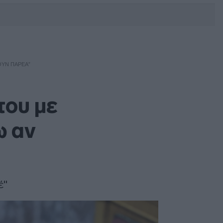
DEBATE: Πότε θα θέλατε να
γίνουν οι επόμενες εθνικές
εκλογές;
ΟΥΝ ΠΑΡΈΑ”
του με
ω αν
έ"