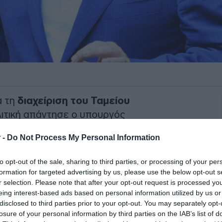
α τη
διαχείριση του Ταμείου
λιτική απάντησε ο υπουργός
 -
Do Not Process My Personal Information
Ϊ, υποστήριξε ότι ο ισχυρισμός πως τα
to opt-out of the sale, sharing to third parties, or processing of your per
τέληξαν στους «
λίγους και τους
formation for targeted advertising by us, please use the below opt-out s
ην πραγματικότητα, σημειώνοντας ότι
r selection. Please note that after your opt-out request is processed y
θηκε σε μικρομεσαίες επιχειρήσεις.
eing interest-based ads based on personal information utilized by us or
disclosed to third parties prior to your opt-out. You may separately opt-
losure of your personal information by third parties on the IAB’s list of
ΙΑΦΗΜΙΣΗ