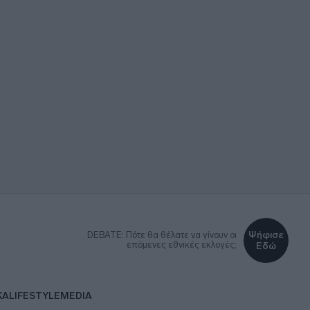
Ψήφισε
DEBATE: Πότε θα θέλατε να γίνουν οι
επόμενες εθνικές εκλογές;
Εδώ
ΚΑ
LIFESTYLE
MEDIA