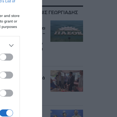
B’s List of
ΣΧΕΤΙΚΑ ΜΕ:ΑΔΩΝΙΣ ΓΕΩΡΓΙΑΔΗΣ
er and store
to grant or
ΠΑΣΟΚ: “Ο κ.
ed purposes
Γεωργιάδης συνεχίζει
να πετάει χαρταετό –
Ποιος θα πληρώσει
τον λογαριασμό των
40 εκατ. ευρώ για τα
Σπιτάκια
Ανακύκλωσης”;
Πολίτες στη Λήμνο
επιτέθηκαν φραστικά
στον Άδωνι
Γεωργιάδη: “Δεν
θέλουμε παράσιτα,
δρόμο” (βίντεο)
Δωρεάν διαμονή για