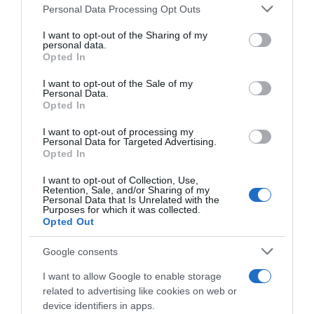
To Ιράν θα διατηρήσει τον αποκλεισμό των
Please note that this website/app uses one or more Google
Personal Data Processing Opt Outs
services and may gather and store information including but
Στενών του Ορμούζ έως ότου οι ΗΠΑ
not limited to your visit or usage behaviour. You may click to
I want to opt-out of the Sharing of my
αποδεχθούν “όλους” τους όρους της
personal data.
grant or deny consent to Google and its third-party tags to
Opted In
use your data for below specified purposes in below Google
Ιός Δυτικού Νείλου: Έξι θάνατοι τις
consent section.
I want to opt-out of the Sale of my
τελευταίες ημέρες – Στην Αττική τα
Personal Data.
περισσότερα κρούσματα
Opted In
ΠΑΣΟΚ: Η «Εστία» ανάλωσε τη μισή ύλη
I want to opt-out of processing my
Personal Data for Targeted Advertising.
της για να μην πει απολύτως τίποτα και να
Opted In
επαναλάβει το φαντασιόπληκτο ρεπορτάζ
I want to opt-out of Collection, Use,
της
Retention, Sale, and/or Sharing of my
Personal Data that Is Unrelated with the
Purposes for which it was collected.
Χανιά: Νεαρός Παλαιστίνιος κλείδωσε
Opted Out
ανήλικη στο σπίτι του – Την έσωσαν οι
φωνές της
Google consents
I want to allow Google to enable storage
related to advertising like cookies on web or
Ακολούθησε το debater.gr στο
Google News
device identifiers in apps.
και μάθετε πρώτοι όλες τις ειδήσεις