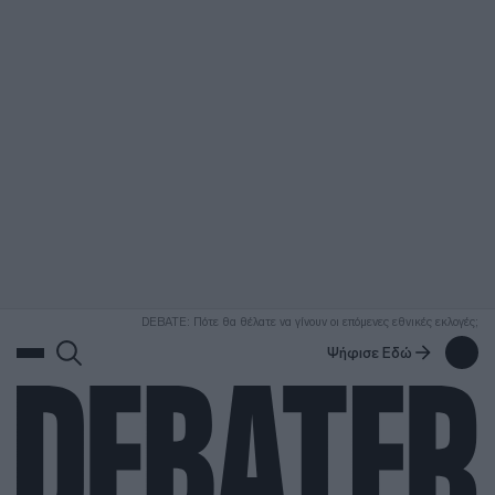
ΑΝΑΖΗΤΗΣΗ
DEBATE: Πότε θα θέλατε να γίνουν οι επόμενες εθνικές εκλογές;
Ψήφισε Εδώ