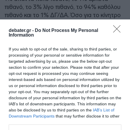
πιθανό, το 3% λίγο πιθανό, το 94% καθόλου
πιθανό και το 1% ΔΓ/ΔΑ. Όσο για το κίνητρο
του πρώην πρωθυπουργού το 32% απαντά
debater.gr -
Do Not Process My Personal
«να αμφισβητήσει την ηγεσία Μητσοτάκη»,
Information
το 24% «να αποτρέψει μια τρίτη θητεία
Μητσοτάκη», το 21% «να επαναφέρει τη ΝΔ
If you wish to opt-out of the sale, sharing to third parties, or
στις ιδρυτικές της αξίες», το 17% «να
processing of your personal or sensitive information for
targeted advertising by us, please use the below opt-out
μπλοκάρει την αυτοδυναμία της ΝΔ», ενώ το
section to confirm your selection. Please note that after your
6% απαντά ΔΓ/ΔΑ.
opt-out request is processed you may continue seeing
interest-based ads based on personal information utilized by
us or personal information disclosed to third parties prior to
Προσθήκη ως προτεινόμενη
your opt-out. You may separately opt-out of the further
πηγή στην Google
disclosure of your personal information by third parties on the
IAB’s list of downstream participants. This information may
also be disclosed by us to third parties on the
IAB’s List of
Downstream Participants
that may further disclose it to other
Ειδήσεις σήμερα
third parties.