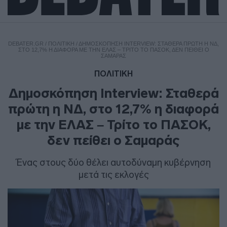
DEBATER.GR
/
ΠΟΛΙΤΙΚΗ
/
ΔΗΜΟΣΚΌΠΗΣΗ INTERVIEW: ΣΤΑΘΕΡΆ ΠΡΏΤΗ Η ΝΔ,
ΣΤΟ 12,7% Η ΔΙΑΦΟΡΆ ΜΕ ΤΗΝ ΕΛΑΣ – ΤΡΊΤΟ ΤΟ ΠΑΣΟΚ, ΔΕΝ ΠΕΊΘΕΙ Ο
ΣΑΜΑΡΆΣ
ΠΟΛΙΤΙΚΗ
Δημοσκόπηση Interview: Σταθερά
πρώτη η ΝΔ, στο 12,7% η διαφορά
με την ΕΛΑΣ – Τρίτο το ΠΑΣΟΚ,
δεν πείθει ο Σαμαράς
Ένας στους δύο θέλει αυτοδύναμη κυβέρνηση
μετά τις εκλογές