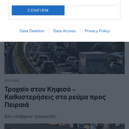
CONFIRM
Data Deletion
Data Access
Privacy Policy
ΕΛΛΑΔΑ
Τροχαίο στον Κηφισό –
Καθυστερήσεις στο ρεύμα προς
Πειραιά
Δεν υπάρχουν τραυματίες