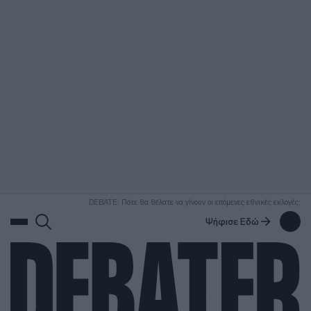
ΑΝΑΖΗΤΗΣΗ
DEBATE: Πότε θα θέλατε να γίνουν οι επόμενες εθνικές εκλογές;
Ψήφισε Εδώ