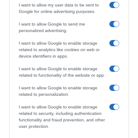
I want to allow my user data to be sent to
Google for online advertising purposes.
I want to allow Google to send me
personalized advertising.
I want to allow Google to enable storage
related to analytics like cookies on web or
device identifiers in apps.
I want to allow Google to enable storage
related to functionality of the website or app.
ΕΛΛΑΔΑ
I want to allow Google to enable storage
Δείτε τις προσπάθειες χελώνας να
related to personalization.
γεννήσει σε παραλία της Ρόδου – Η
I want to allow Google to enable storage
προειδοποίηση των κατοίκων (βίντεο)
related to security, including authentication
functionality and fraud prevention, and other
Το ζώο δεν τα κατάφερε και αναμένεται να επιστρέψει
user protection.