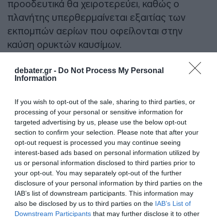
προοδευτικά θα χειροτερεύει, καθώς ο
πλανήτης υπερθερμαίνεται εξαιτίας των
εκπομπών αερίων που οφείλονται στην
καύση ορυκτών καυσίμων.
Η Κίνα είναι η χώρα με τις μεγαλύτερες
debater.gr -
Do Not Process My Personal
Information
εκπομπές αερίων που προκαλούν το
φαινόμενο του θερμοκηπίου στη Γη· ωστόσο
If you wish to opt-out of the sale, sharing to third parties, or
η δεύτερη οικονομία του κόσμου βρίσκεται
processing of your personal or sensitive information for
ταυτόχρονα στην κορυφή της παραγωγής
targeted advertising by us, please use the below opt-out
section to confirm your selection. Please note that after your
ενέργειας από ανανεώσιμες πηγές κι
opt-out request is processed you may continue seeing
εκφράζει τη φιλοδοξία να επιτύχει κλιματική
interest-based ads based on personal information utilized by
ουδετερότητα ως το 2060.
us or personal information disclosed to third parties prior to
your opt-out. You may separately opt-out of the further
disclosure of your personal information by third parties on the
ΔΙΑΦΗΜΙΣΗ
IAB’s list of downstream participants. This information may
also be disclosed by us to third parties on the
IAB’s List of
Downstream Participants
that may further disclose it to other