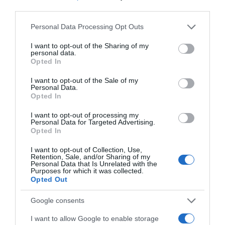
third parties.
Please note that this website/app uses one or more Google
Personal Data Processing Opt Outs
services and may gather and store information including but
not limited to your visit or usage behaviour. You may click to
I want to opt-out of the Sharing of my
personal data.
grant or deny consent to Google and its third-party tags to
Opted In
use your data for below specified purposes in below Google
consent section.
I want to opt-out of the Sale of my
Personal Data.
Opted In
Προσθήκη ως προτεινόμενη
I want to opt-out of processing my
πηγή στην Google
Personal Data for Targeted Advertising.
Opted In
I want to opt-out of Collection, Use,
Retention, Sale, and/or Sharing of my
Ειδήσεις σήμερα
Personal Data that Is Unrelated with the
Purposes for which it was collected.
Opted Out
Οι Queens Of The Stone Age
δημιούργησαν τηλεφωνική γραμμή…
Google consents
παραπόνων για τους θαυμαστές τους
I want to allow Google to enable storage