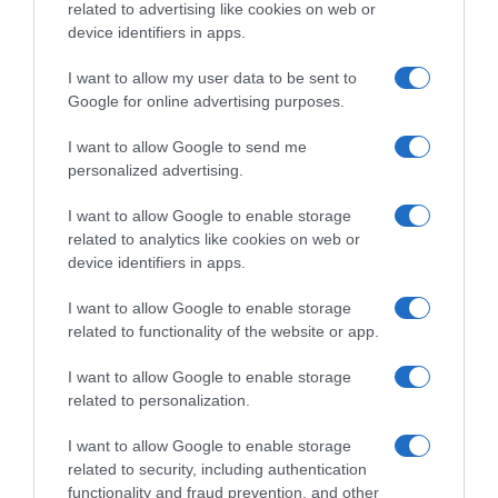
related to advertising like cookies on web or
Ανοίγει τη Δευτέρα η Παλαιά Παραλιακή
device identifiers in apps.
στην Καλλιθέα – Θωρακίζεται η περιοχή
απέναντι σε πλημμυρικά φαινόμενα
I want to allow my user data to be sent to
(βίντεο)
Google for online advertising purposes.
Υπογράφηκε η σύμβαση για τα συστήματα
I want to allow Google to send me
αεροναυτιλίας στο νέο Διεθνές
personalized advertising.
Αεροδρόμιο Ηρακλείου – Αναμένεται να
I want to allow Google to enable storage
τεθεί σε λειτουργία τον Νοέμβριο του
related to analytics like cookies on web or
2028
device identifiers in apps.
Χατζηδάκης: “Άκυρες από 1η Οκτωβρίου οι
I want to allow Google to enable storage
εγκύκλιοι που δεν αναρτώνται –
related to functionality of the website or app.
Υποχρεωτική η δημοσίευσή τους στις
I want to allow Google to enable storage
ιστοσελίδες των φορέων που τις εκδίδουν”
related to personalization.
I want to allow Google to enable storage
Ακολούθησε το debater.gr στο
Google News
related to security, including authentication
και μάθετε πρώτοι όλες τις ειδήσεις
functionality and fraud prevention, and other