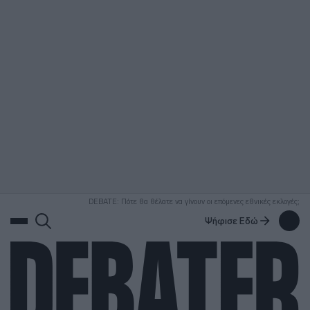
ΑΝΑΖΗΤΗΣΗ
DEBATE: Πότε θα θέλατε να γίνουν οι επόμενες εθνικές εκλογές;
Ψήφισε Εδώ