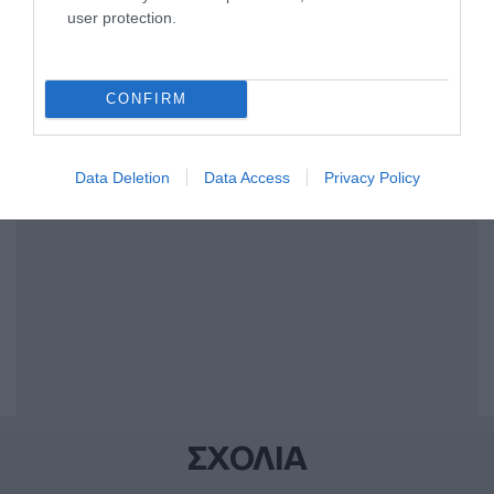
user protection.
Share
Tweet
CONFIRM
ΚΙΝΑ
ΣΙ ΤΖΙΝΠΙΝΓΚ
ΔΙΑΦΗΜΙΣΗ
Data Deletion
Data Access
Privacy Policy
ΣΧΟΛΙΑ