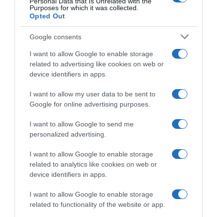
Personal Data that Is Unrelated with the
Purposes for which it was collected.
Opted Out
Google consents
I want to allow Google to enable storage
ΠΟΛΙΤΙΚΗ
related to advertising like cookies on web or
Τηλεφωνική επικοινωνία Κυριάκου
device identifiers in apps.
Μητσοτάκη με τον πρόεδρο της
Αιγύπτου
I want to allow my user data to be sent to
Google for online advertising purposes.
Ο Αιγύπτιος πρόεδρος εξέφρασε τη συμπαράστασή του
προς την Ελλάδα
I want to allow Google to send me
personalized advertising.
I want to allow Google to enable storage
related to analytics like cookies on web or
device identifiers in apps.
I want to allow Google to enable storage
related to functionality of the website or app.