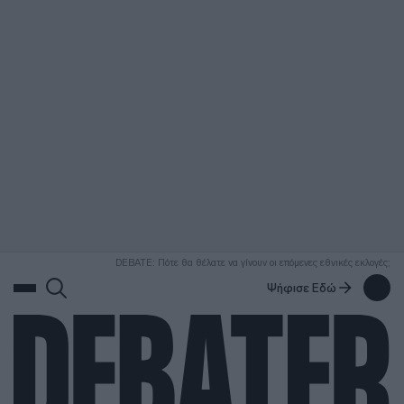
ΑΝΑΖΗΤΗΣΗ
DEBATE: Πότε θα θέλατε να γίνουν οι επόμενες εθνικές εκλογές;
Ψήφισε Εδώ