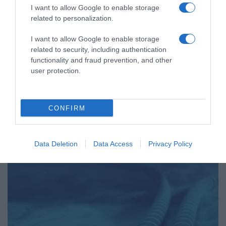
I want to allow Google to enable storage
related to personalization.
I want to allow Google to enable storage
related to security, including authentication
functionality and fraud prevention, and other
ΠΟΛΙΤΙΚΗ
user protection.
Τάκης Θεοδωρικάκος: “Στηρίζουμε με
πράξεις την έρευνα και την
καινοτομία”
CONFIRM
"Οι λεπτομέρειες του προγραμματισμού θα καθοριστούν σε
συνεργασία με τη διοίκησή του"
Data Deletion
Data Access
Privacy Policy