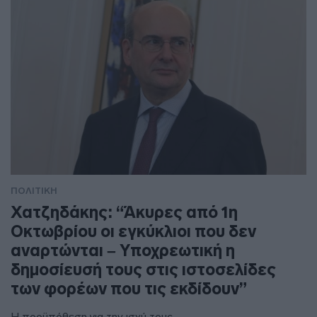
ΠΟΛΙΤΙΚΗ
Χατζηδάκης: “Άκυρες από 1η
Οκτωβρίου οι εγκύκλιοι που δεν
αναρτώνται – Υποχρεωτική η
δημοσίευσή τους στις ιστοσελίδες
των φορέων που τις εκδίδουν”
Η προϋπόθεση για την ισχύ τους