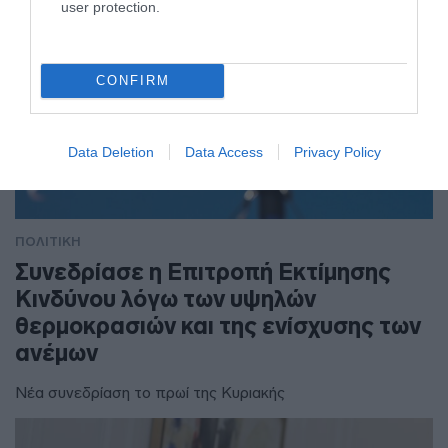
user protection.
CONFIRM
Data Deletion
Data Access
Privacy Policy
ΠΟΛΙΤΙΚΗ
Συνεδρίασε η Επιτροπή Εκτίμησης
Κινδύνου λόγω των υψηλών
θερμοκρασιών και της ενίσχυσης των
ανέμων
Νέα συνεδρίαση το πρωί της Κυριακής