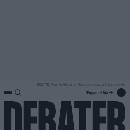
ΑΝΑΖΗΤΗΣΗ
DEBATE: Πότε θα θέλατε να γίνουν οι επόμενες εθνικές εκλογές;
Ψήφισε Εδώ