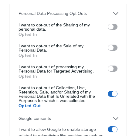
third parties.
Please note that this website/app uses one or more Google
Personal Data Processing Opt Outs
services and may gather and store information including but
not limited to your visit or usage behaviour. You may click to
I want to opt-out of the Sharing of my
personal data.
grant or deny consent to Google and its third-party tags to
Opted In
use your data for below specified purposes in below Google
consent section.
ΠΟΛΙΤΙΚΗ
I want to opt-out of the Sale of my
Personal Data.
ΠΑΣΟΚ: “Τα επιχειρήματα και οι
Opted In
πίνακες του κ. Σκέρτσου διαρκούν
I want to opt-out of processing my
μέχρι τα επόμενα που αναιρούν τα
Personal Data for Targeted Advertising.
Opted In
προηγούμενα”
I want to opt-out of Collection, Use,
"Συνεχίζει στο ίδιο αλαζονικό ύφος και με τους ίδιους
Retention, Sale, and/or Sharing of my
εξυπνακισμούς"
Personal Data that Is Unrelated with the
Purposes for which it was collected.
Opted Out
Google consents
I want to allow Google to enable storage
related to advertising like cookies on web or