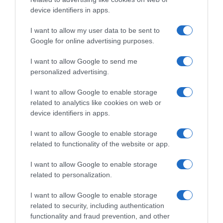
device identifiers in apps.
I want to allow my user data to be sent to
Google for online advertising purposes.
I want to allow Google to send me
personalized advertising.
I want to allow Google to enable storage
ΠΟΛΙΤΙΚΗ
related to analytics like cookies on web or
Τσίπρας: Στις 2 Σεπτεμβρίου η
device identifiers in apps.
παρουσίαση του οικονομικού
I want to allow Google to enable storage
προγράμματος της ΕΛ.Α.Σ. στη
related to functionality of the website or app.
Θεσσαλονίκη
I want to allow Google to enable storage
"Για την Δίκαιη Ανάπτυξη, την παραγωγική ανασυγκρότηση,
related to personalization.
την επανίδρυση του κοινωνικού κράτους"
I want to allow Google to enable storage
related to security, including authentication
functionality and fraud prevention, and other