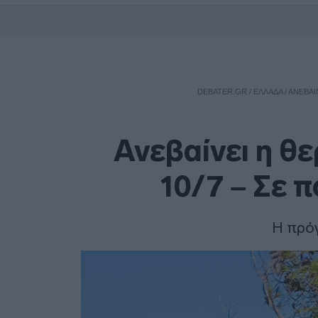
DEBATER.GR
/
ΕΛΛΑΔΑ
/
ΑΝΕΒΑΊ
Ανεβαίνει η θ
10/7 – Σε π
Η πρό