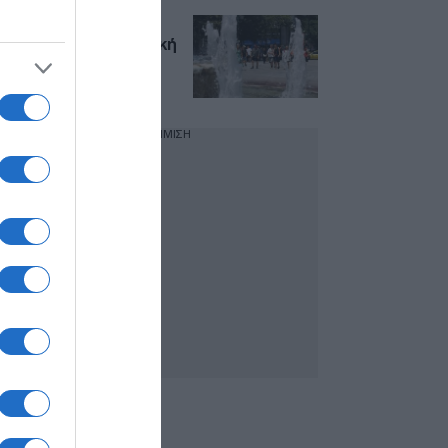
Καιρός σήμερα:
38άρια και αφρικανική
σκόνη – Πού μπορεί
να βρέξει
ΔΙΑΦΗΜΙΣΗ