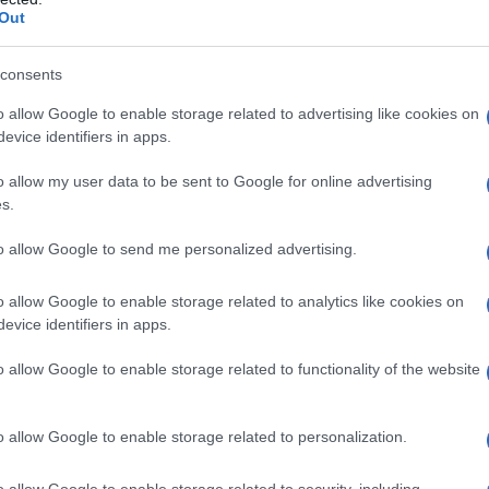
Out
αι να είναι γενικά αίθριος. Τις
ες θα αναπτυχθούν πρόσκαιρες νεφώσεις
consents
σημειωθούν λίγες βροχές ή όμβροι και
λοπόννησο και μεμονωμένες καταιγίδες.
o allow Google to enable storage related to advertising like cookies on
evice identifiers in apps.
υθύνσεις 3 με 5 και στο Αιγαίο τοπικά 6
o allow my user data to be sent to Google for online advertising
s.
to allow Google to send me personalized advertising.
o allow Google to enable storage related to analytics like cookies on
evice identifiers in apps.
o allow Google to enable storage related to functionality of the website
o allow Google to enable storage related to personalization.
o allow Google to enable storage related to security, including