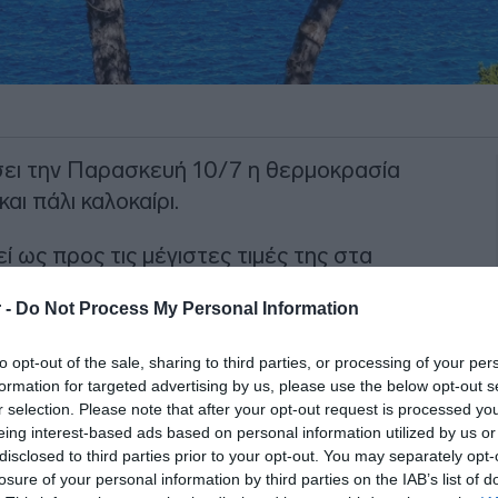
σει την Παρασκευή 10/7 η θερμοκρασία
και πάλι καλοκαίρι.
ί ως προς τις μέγιστες τιμές της στα
 θα φτάσει στη νησιωτική χώρα, την
 -
Do Not Process My Personal Information
τους 32 με 34 βαθμούς και στα υπόλοιπα
Κελσίου.
to opt-out of the sale, sharing to third parties, or processing of your per
formation for targeted advertising by us, please use the below opt-out s
ΙΑΦΗΜΙΣΗ
r selection. Please note that after your opt-out request is processed y
eing interest-based ads based on personal information utilized by us or
disclosed to third parties prior to your opt-out. You may separately opt-
losure of your personal information by third parties on the IAB’s list of