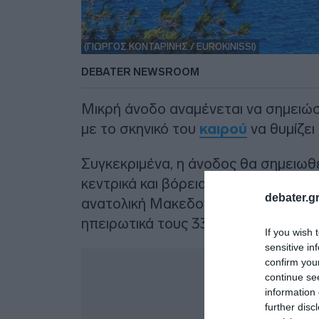
(ΓΙΩΡΓΟΣ ΚΟΝΤΑΡΙΝΗΣ / EUROKINISSI)
DEBATER NEWSROOM
Μικρή άνοδο αναμένεται να σημειώ
με το σκηνικό του
καιρού
να θυμίζει 
Συγκεκριμένα, η άνοδος θα σημειωθε
κεντρικά και βόρεια. Το θερμόμετρο
debater.gr
ανατολική Μακεδονία και τη
Θράκη
ηπειρωτικά τους 33 με 35 βαθμούς 
If you wish 
sensitive in
Δ
confirm you
continue se
information 
further disc