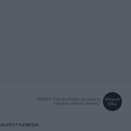
Ψήφισε
DEBATE: Πότε θα θέλατε να γίνουν οι
επόμενες εθνικές εκλογές;
Εδώ
ΚΑ
LIFESTYLE
MEDIA