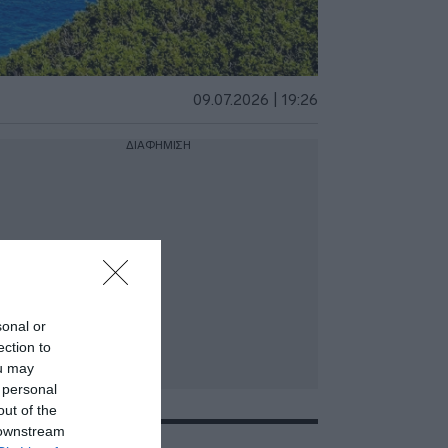
09.07.2026 | 19:26
ΔΙΑΦΗΜΙΣΗ
sonal or
ection to
ou may
 personal
out of the
 downstream
ΣΧΕΤΙΚΑ ΜΕ:ΕΜΥ