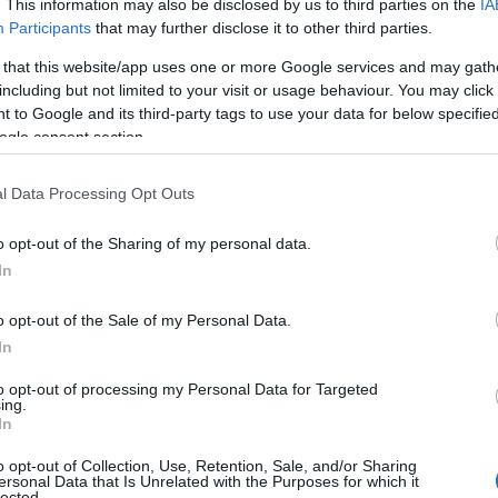
. This information may also be disclosed by us to third parties on the
IA
Participants
that may further disclose it to other third parties.
 that this website/app uses one or more Google services and may gath
including but not limited to your visit or usage behaviour. You may click 
 to Google and its third-party tags to use your data for below specifi
ogle consent section.
l Data Processing Opt Outs
 πρόγνωση της ΕΜΥ στην ανατολική
 την Εύβοια θα σημειωθούν λίγες
o opt-out of the Sharing of my personal data.
βροχές και γρήγορη βελτίωση.
In
o opt-out of the Sale of my Personal Data.
In
to opt-out of processing my Personal Data for Targeted
ing.
In
o opt-out of Collection, Use, Retention, Sale, and/or Sharing
ersonal Data that Is Unrelated with the Purposes for which it
lected.