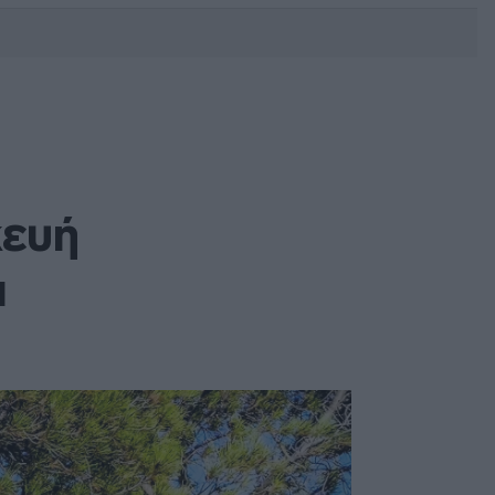
DEBATE: Πότε θα θέλατε να
γίνουν οι επόμενες εθνικές
εκλογές;
κευή
ι