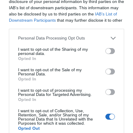
ΕΛΛΑΔΑ
disclosure of your personal information by third parties on the
IAB’s list of downstream participants. This information may
also be disclosed by us to third parties on the
IAB’s List of
Downstream Participants
that may further disclose it to other
third parties.
Please note that this website/app uses one or more Google
Personal Data Processing Opt Outs
services and may gather and store information including but
not limited to your visit or usage behaviour. You may click to
I want to opt-out of the Sharing of my
personal data.
grant or deny consent to Google and its third-party tags to
Opted In
use your data for below specified purposes in below Google
consent section.
I want to opt-out of the Sale of my
Personal Data.
Opted In
I want to opt-out of processing my
Personal Data for Targeted Advertising.
Opted In
I want to opt-out of Collection, Use,
ΕΛΛΑΔΑ
Retention, Sale, and/or Sharing of my
Personal Data that Is Unrelated with the
Σαμοθράκη: Αίσιο τέλος για
Purposes for which it was collected.
Opted Out
ηλικιωμένη Ιταλίδα τουρίστρια που