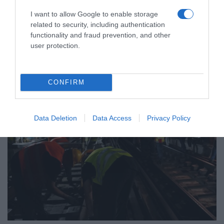
Χαλκιδική: Επιχείρηση μεταφοράς
I want to allow Google to enable storage
49χρονης Γερμανίδας που
related to security, including authentication
τραυματίστηκε σε δύσβατο σημείο
functionality and fraud prevention, and other
user protection.
στη Συκιά
Την παράλαβε ασθενοφόρο του ΕΚΑΒ
CONFIRM
Data Deletion
Data Access
Privacy Policy