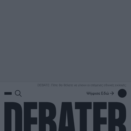
ΑΝΑΖΗΤΗΣΗ
DEBATE: Πότε θα θέλατε να γίνουν οι επόμενες εθνικές εκλογές;
Ψήφισε Εδώ