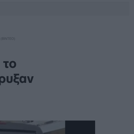
DEBATE: Πότε θα θέλατε να
γίνουν οι επόμενες εθνικές
εκλογές;
 (ΒΊΝΤΕΟ)
 το
ήρυξαν