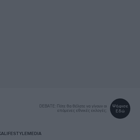
Ψήφισε
DEBATE: Πότε θα θέλατε να γίνουν οι
επόμενες εθνικές εκλογές;
Εδώ
ΚΑ
LIFESTYLE
MEDIA