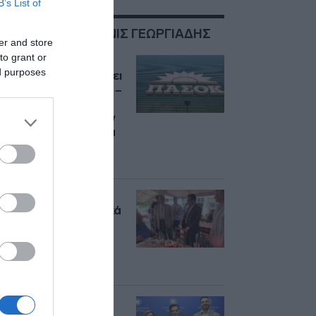
B’s List of
ΣΧΕΤΙΚΑ ΜΕ:ΑΔΩΝΙΣ ΓΕΩΡΓΙΑΔΗΣ
er and store
to grant or
ΠΑΣΟΚ: “Ο κ.
ed purposes
Γεωργιάδης συνεχίζει
να πετάει χαρταετό –
Ποιος θα πληρώσει
τον λογαριασμό των
40 εκατ. ευρώ για τα
Σπιτάκια
Ανακύκλωσης”;
Πολίτες στη Λήμνο
επιτέθηκαν φραστικά
στον Άδωνι
Γεωργιάδη: “Δεν
θέλουμε παράσιτα,
δρόμο” (βίντεο)
Δωρεάν διαμονή για