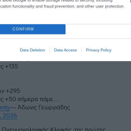
cation functionality and fraud prevention, and other user protection.
CONFIRM
ίο που μαζεύτηκαν αυτοί από
 έχουμε αυξήσει τον
Data Deletion
Data Access
Privacy Policy
17%, έχουμε:
υς +135
ών +295
ους +50 σήμερα πάμε…
Uwdy
— Άδωνις Γεωργιάδης
, 2026
ς Πνευμονολογικής Κλινικής, της πρώτης