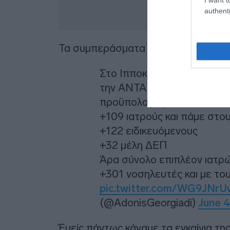
authenti
Τα συμπεράσματα δικά σας
Στο Ιπποκράτειο Νοσοκομε
την ΑΝΤΑΡΣΥΑ και φώναζαν
προϋπολογισμό του κατά +1
+109 ιατρούς και πάμε στο
+122 ειδικευόμενους
+32 μέλη ΔΕΠ
Άρα σύνολο επιπλέον ιατρ
+301 νοσηλευτές και με τ
pic.twitter.com/WG9JNr
(@AdonisGeorgiadi)
June 4
Έμείς πάντως κάναμε τα εγκαίνια τη