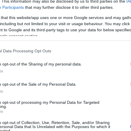
. This information may also be disclosed by us to third parties on the
IA
Participants
that may further disclose it to other third parties.
 that this website/app uses one or more Google services and may gath
including but not limited to your visit or usage behaviour. You may click 
 to Google and its third-party tags to use your data for below specifi
ogle consent section.
l Data Processing Opt Outs
o opt-out of the Sharing of my personal data.
γιάδης αναφέρει ότι μέλη της ΑΝΤΑΡΣΥΑ
In
ποκαλεί τα μέλη της συγκεκριμένης
o opt-out of the Sale of my Personal Data.
ιζέριας”.
In
γού Υγείας:
to opt-out of processing my Personal Data for Targeted
ing.
In
μαζεύτηκαν αυτοί από την ΑΝΤΑΡΣΥΑ
οϋπολογισμό του κατά +117%, έχουμε:
o opt-out of Collection, Use, Retention, Sale, and/or Sharing
ersonal Data that Is Unrelated with the Purposes for which it
lected.