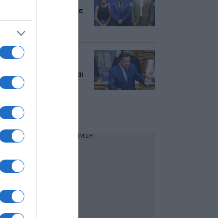
γιατρούς και
νοσηλευτές σε πέντε
νησιά μέσω
Airbnb.org
Επίθεση Γεωργιάδη
κατά Ανδρουλάκη:
“Αυτό που κάνει είναι
κατάντια, θέλει να
πάει το ΠΑΣΟΚ στο
3% για να είναι
ευχαριστημένος;”
ΔΙΑΦΗΜΙΣΗ