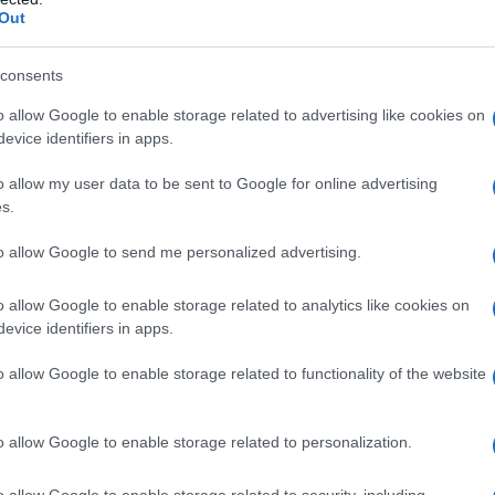
Out
consents
o allow Google to enable storage related to advertising like cookies on
σήμερα πάμε στους +351 νοσηλευτές
evice identifiers in apps.
 χρόνια έχουμε κάνει περισσότερες
o allow my user data to be sent to Google for online advertising
s.
αν γίνει τα τελευταία 20 χρόνια.
ΑΡΣΥΑ με κήρυξαν ανεπιθύμητο….
to allow Google to send me personalized advertising.
o allow Google to enable storage related to analytics like cookies on
evice identifiers in apps.
o allow Google to enable storage related to functionality of the website
o allow Google to enable storage related to personalization.
o allow Google to enable storage related to security, including