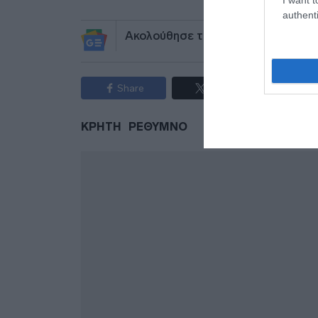
authenti
Ακολούθησε το debater.gr στο
Go
Share
Tweet
ΚΡΗΤΗ
ΡΕΘΥΜΝΟ