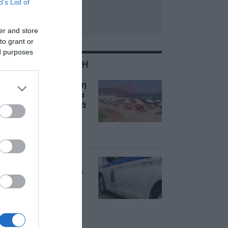
B’s List of
er and store
to grant or
ed purposes
ΣΧΕΤΙΚΑ ΜΕ:ΚΡΗΤΗ
Μάλια: Πώς πνίγηκε η
Ολλανδή τουρίστρια
-“Παλεύαμε 15 λεπτά
να την
επαναφέρουμε, τα
παιδιά έκλαιγαν”
Κρήτη: 55χρονος
έχασε 100.000 ευρώ
όταν πείσθηκε ότι
ιστοσελίδα θα του
εξασφάλιζε
αποδόσεις σε
μετοχές δήθεν