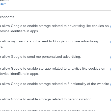
Out
ικής φροντίδας.
consents
η ως προτεινόμενη
o allow Google to enable storage related to advertising like cookies on
ή στην Google
evice identifiers in apps.
o allow my user data to be sent to Google for online advertising
s.
to allow Google to send me personalized advertising.
έα Canadair – “Θα πετούν νύχτα, αλλά
o allow Google to enable storage related to analytics like cookies on
evice identifiers in apps.
ς τον Ιούλιο – Σε ποια προϊόντα
o allow Google to enable storage related to functionality of the website
 σε φωτογραφία από τα νιάτα του
o allow Google to enable storage related to personalization.
 ποιοι ΑΦΜ κάνουν αίτηση σήμερα – Πότε
o allow Google to enable storage related to security, including