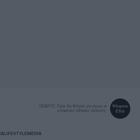
Ψήφισε
DEBATE: Πότε θα θέλατε να γίνουν οι
επόμενες εθνικές εκλογές;
Εδώ
ΚΑ
LIFESTYLE
MEDIA