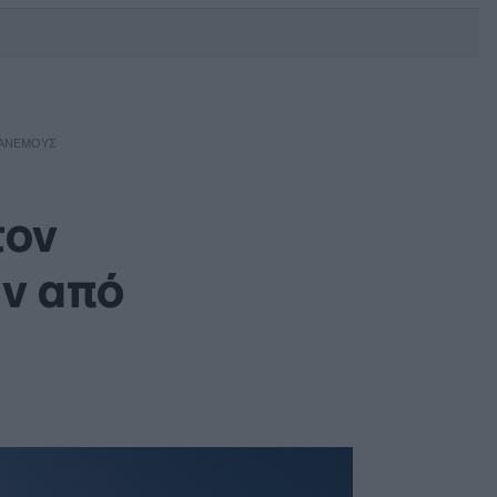
DEBATE: Πότε θα θέλατε να
γίνουν οι επόμενες εθνικές
εκλογές;
 ΑΝΈΜΟΥΣ
τον
ν από