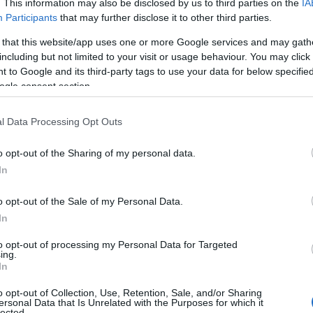
. This information may also be disclosed by us to third parties on the
IA
ΙΑΦΗΜΙΣΗ
Participants
that may further disclose it to other third parties.
 that this website/app uses one or more Google services and may gath
including but not limited to your visit or usage behaviour. You may click 
 to Google and its third-party tags to use your data for below specifi
ogle consent section.
l Data Processing Opt Outs
o opt-out of the Sharing of my personal data.
In
αραλίας ήταν ακαριαία. Σύμφωνα με
o opt-out of the Sale of my Personal Data.
shnews.gr,
ο ναυαγοσώστης προσέγγισε
In
έφερε με απόλυτη ασφάλεια πίσω στην
to opt-out of processing my Personal Data for Targeted
ing.
.
In
 οι δύο κοπέλες είναι απόλυτα καλά
o opt-out of Collection, Use, Retention, Sale, and/or Sharing
ersonal Data that Is Unrelated with the Purposes for which it
αιρη διάσωση δεν συνέτρεξε λόγος για
lected.