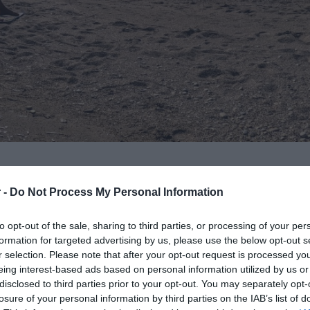
 -
Do Not Process My Personal Information
σημέρι της Πέμπτης (04.06) στην
υ στην
Κρήτη
, όταν δύο νεαρές γυναίκες
to opt-out of the sale, sharing to third parties, or processing of your per
ιρικών συνθηκών.
formation for targeted advertising by us, please use the below opt-out s
r selection. Please note that after your opt-out request is processed y
περιοχή παρέσυραν τις δύο λουόμενες, οι
eing interest-based ads based on personal information utilized by us or
disclosed to third parties prior to your opt-out. You may separately opt-
), στα βαθιά.
losure of your personal information by third parties on the IAB’s list of