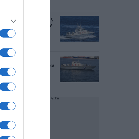
υψηλής απόδοσης
Επιχείρηση διάσωσης
40 μεταναστών στην
θαλάσσια περιοχή
ανοιχτά της
Ιεράπετρας
Κρήτη: Διάσωση 112
ναυαγών μεταναστών
σε δύο επιχειρήσεις
νοτιοανατολικά των
Καλών Λιμένων
ΔΙΑΦΗΜΙΣΗ