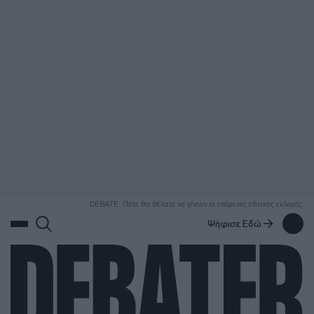
ΑΝΑΖΗΤΗΣΗ
DEBATE: Πότε θα θέλατε να γίνουν οι επόμενες εθνικές εκλογές;
Ψήφισε Εδώ