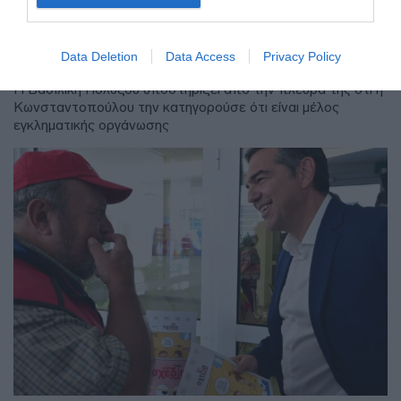
Ελευθερίας κάλεσε το “100” και πήγε
την πρώην συνεργάτρια της στο
τμήμα
Data Deletion
Data Access
Privacy Policy
Η Βασιλική Πολύζου υποστηρίζει από την πλευρά της ότι η
Κωνσταντοπούλου την κατηγορούσε ότι είναι μέλος
εγκληματικής οργάνωσης