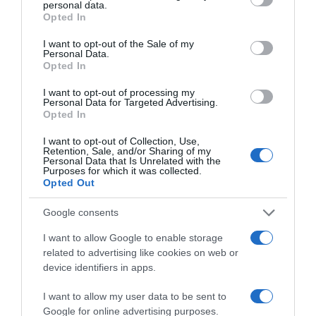
personal data.
grant or deny consent to Google and its third-party tags to
Opted In
use your data for below specified purposes in below Google
consent section.
I want to opt-out of the Sale of my
Personal Data.
Opted In
I want to opt-out of processing my
Personal Data for Targeted Advertising.
Opted In
I want to opt-out of Collection, Use,
Retention, Sale, and/or Sharing of my
Personal Data that Is Unrelated with the
Purposes for which it was collected.
Opted Out
Google consents
I want to allow Google to enable storage
related to advertising like cookies on web or
device identifiers in apps.
I want to allow my user data to be sent to
ΠΑΡΑΠΟΛΙΤΙΚΑ
Google for online advertising purposes.