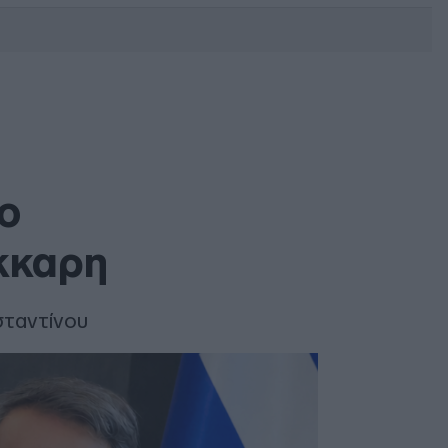
DEBATE: Πότε θα θέλατε να
γίνουν οι επόμενες εθνικές
εκλογές;
ο
κκαρη
σταντίνου