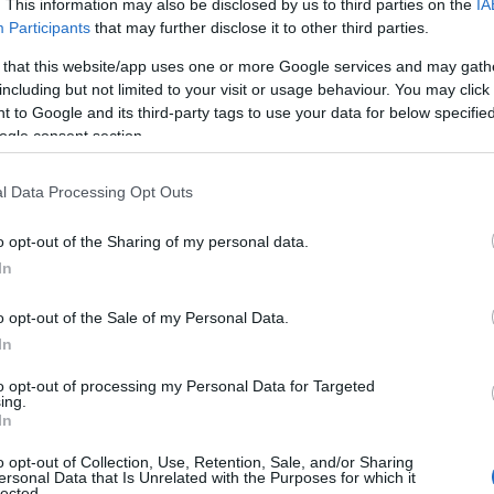
. This information may also be disclosed by us to third parties on the
IA
Participants
that may further disclose it to other third parties.
 that this website/app uses one or more Google services and may gath
including but not limited to your visit or usage behaviour. You may click 
 to Google and its third-party tags to use your data for below specifi
ogle consent section.
l Data Processing Opt Outs
o opt-out of the Sharing of my personal data.
ς του πρωθυπουργού, Κωνσταντίνος
In
 Σάκκαρη, ο οποίος ακολουθεί συχνά
o opt-out of the Sale of my Personal Data.
μαντικές αγωνιστικές της υποχρεώσεις.
In
to opt-out of processing my Personal Data for Targeted
η ως προτεινόμενη
ing.
ή στην Google
In
o opt-out of Collection, Use, Retention, Sale, and/or Sharing
ersonal Data that Is Unrelated with the Purposes for which it
lected.