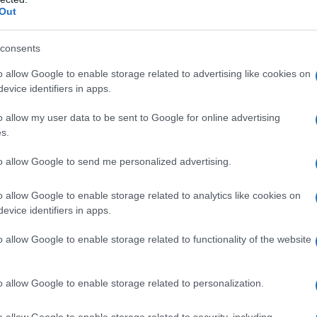
Out
 εφαρμογής myAGRO: “Σήμερα είναι μια
consents
ομέα”
o allow Google to enable storage related to advertising like cookies on
η των αντιπλημμυρικών έργων για τις
evice identifiers in apps.
εσα οι μελέτες και οι ενισχύσεις στους
o allow my user data to be sent to Google for online advertising
s.
υρώ όταν πείσθηκε ότι ιστοσελίδα θα
to allow Google to send me personalized advertising.
τοχές δήθεν υψηλής απόδοσης
o allow Google to enable storage related to analytics like cookies on
όν το αίτημα για την ενεργοποίηση της
evice identifiers in apps.
κή ανθεκτικότητα
o allow Google to enable storage related to functionality of the website
ogle News
και μάθετε πρώτοι όλες τις ειδήσεις
o allow Google to enable storage related to personalization.
o allow Google to enable storage related to security, including