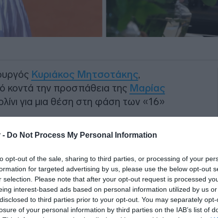
ουργός
Κυριάκος Μητσοτάκης
,
ό κοντά την προσπάθεια της
Μαρίας
λίνι για μια θέση στη φάση των «16»
 -
Do Not Process My Personal Information
 αναμέτρηση από τις εξέδρες του All
φαία Ελληνίδα τενίστρια και σύντροφο
to opt-out of the sale, sharing to third parties, or processing of your per
 διεκδικούσε την πρώτη της πρόκριση
formation for targeted advertising by us, please use the below opt-out s
r selection. Please note that after your opt-out request is processed y
eing interest-based ads based on personal information utilized by us or
disclosed to third parties prior to your opt-out. You may separately opt-
ΙΑΦΗΜΙΣΗ
losure of your personal information by third parties on the IAB’s list of