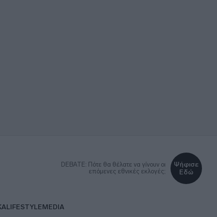
Ψήφισε
DEBATE: Πότε θα θέλατε να γίνουν οι
επόμενες εθνικές εκλογές;
Εδώ
ΚΑ
LIFESTYLE
MEDIA