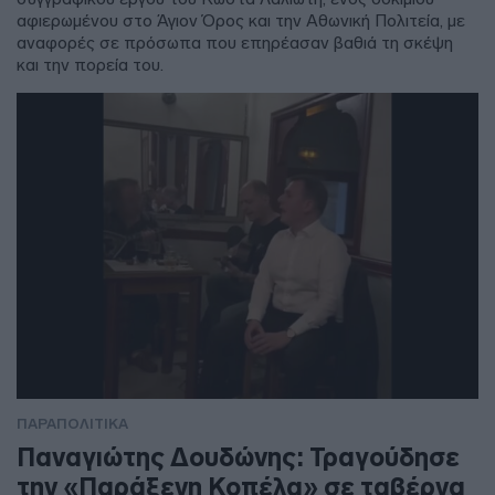
αφιερωμένου στο Άγιον Όρος και την Αθωνική Πολιτεία, με
αναφορές σε πρόσωπα που επηρέασαν βαθιά τη σκέψη
και την πορεία του.
ΠΑΡΑΠΟΛΙΤΙΚΑ
Παναγιώτης Δουδώνης: Τραγούδησε
την «Παράξενη Κοπέλα» σε ταβέρνα