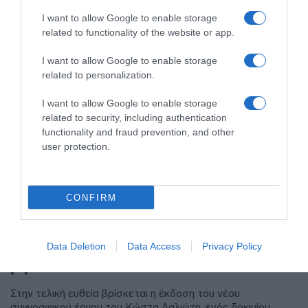
I want to allow Google to enable storage
related to functionality of the website or app.
I want to allow Google to enable storage
related to personalization.
I want to allow Google to enable storage
related to security, including authentication
functionality and fraud prevention, and other
user protection.
ΠΑΡΑΠΟΛΙΤΙΚΑ
CONFIRM
Κώστας Λαλιώτης: Έρχεται νέο
δοκίμιο για το Άγιον Όρος – Οι
τέσσερις θεματικές ενότητες του
Data Deletion
Data Access
Privacy Policy
βιβλίου
Στην τελική ευθεία βρίσκεται η έκδοση του νέου
συγγραφικού έργου του Κώστα Λαλιώτη, ενός δοκιμίου