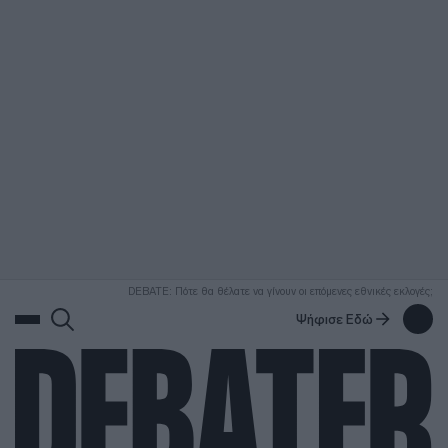
ΑΝΑΖΗΤΗΣΗ
DEBATE: Πότε θα θέλατε να γίνουν οι επόμενες εθνικές εκλογές;
Ψήφισε Εδώ