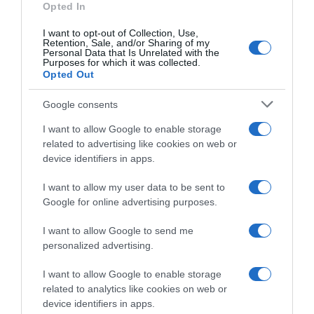
Opted In
I want to opt-out of Collection, Use,
Retention, Sale, and/or Sharing of my
Personal Data that Is Unrelated with the
Purposes for which it was collected.
Opted Out
Google consents
I want to allow Google to enable storage
related to advertising like cookies on web or
device identifiers in apps.
ΠΑΡΑΠΟΛΙΤΙΚΑ
I want to allow my user data to be sent to
Γενέθλια για τον Αλέξη Τσίπρα – Με…
Google for online advertising purposes.
“Σχεδία” και ευχές η είσοδός του στο
I want to allow Google to send me
“Σεράφειο”
personalized advertising.
Το στιγμιότυπο πριν από την παρουσίαση του
I want to allow Google to enable storage
προγράμματος της ΕΛΑΣ για την τοπική αυτοδιοίκηση
related to analytics like cookies on web or
device identifiers in apps.