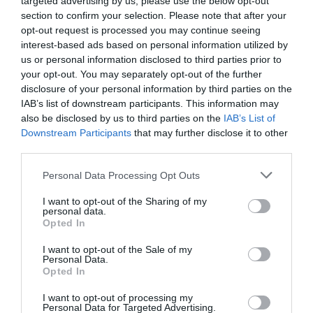
targeted advertising by us, please use the below opt-out
section to confirm your selection. Please note that after your
opt-out request is processed you may continue seeing
interest-based ads based on personal information utilized by
us or personal information disclosed to third parties prior to
your opt-out. You may separately opt-out of the further
disclosure of your personal information by third parties on the
IAB’s list of downstream participants. This information may
ΠΑΡΑΠΟΛΙΤΙΚΑ
also be disclosed by us to third parties on the
IAB’s List of
Νέο επεισόδιο Κωνσταντοπούλου –
Downstream Participants
that may further disclose it to other
third parties.
Πολύζου: Η πρόεδρος της Πλεύσης
Ελευθερίας κάλεσε το “100” και πήγε
Please note that this website/app uses one or more Google
Personal Data Processing Opt Outs
την πρώην συνεργάτρια της στο
services and may gather and store information including but
not limited to your visit or usage behaviour. You may click to
I want to opt-out of the Sharing of my
τμήμα
personal data.
grant or deny consent to Google and its third-party tags to
Opted In
use your data for below specified purposes in below Google
Η Βασιλική Πολύζου υποστηρίζει από την πλευρά της ότι η
consent section.
Κωνσταντοπούλου την κατηγορούσε ότι είναι μέλος
I want to opt-out of the Sale of my
Personal Data.
εγκληματικής οργάνωσης
Opted In
I want to opt-out of processing my
Personal Data for Targeted Advertising.