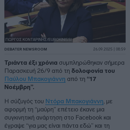
ΓΙΩΡΓΟΣ ΚΟΝΤΑΡΙΝΗΣ/EUROKINISSI
DEBATER NEWSROOM
26.09.2025 | 08:59
Τριάντα έξι χρόνια
συμπληρώθηκαν σήμερα
Παρασκευή 26/9 από τη
δολοφονία του
Παύλου Μπακογιάννη
από τη
“17
Νοέμβρη”.
Η σύζυγός του
Ντόρα Μπακογιάννη
, με
αφορμή τη “μαύρη” επέτειο έκανε μια
συγκινητική ανάρτηση στο Facebοok και
έγραψε “για μας είναι πάντα εδώ” και τη