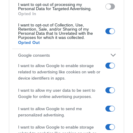
I want to opt-out of processing my
ανήλικες κόρες του ζευγαριού, φαίνεται να
Personal Data for Targeted Advertising.
είναι καθαρές, ωστόσο, οι γιατροί του
Opted In
Νοσοκομείου Καλαμάτας αναμένουν
I want to opt-out of Collection, Use,
Retention, Sale, and/or Sharing of my
απαντήσεις από τις εργαστηριακές εξετάσεις
Personal Data that Is Unrelated with the
Purposes for which it was collected.
που έχουν πάρει από το αίμα των δύο
Opted Out
παιδιών.
Google consents
Στόχος είναι να διαπιστωθεί τελικά αν υπήρχε
I want to allow Google to enable storage
κάποια ουσία που είχε χορηγηθεί από τον
related to advertising like cookies on web or
πατέρα τους και γι’ αυτό δεν αντιλήφθηκαν τη
device identifiers in apps.
στυγερή δολοφονία, παρόλο που ήταν στο
I want to allow my user data to be sent to
διπλανό δωμάτιο.
Google for online advertising purposes.
I want to allow Google to send me
Προσθήκη ως προτεινόμενη
personalized advertising.
πηγή στην Google
I want to allow Google to enable storage