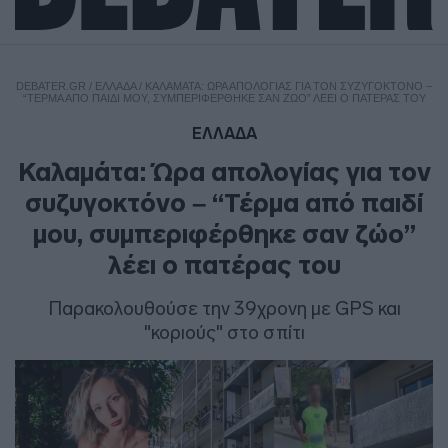
DEBATER.GR
/
ΕΛΛΑΔΑ
/
ΚΑΛΑΜΆΤΑ: ΏΡΑ ΑΠΟΛΟΓΊΑΣ ΓΙΑ ΤΟΝ ΣΥΖΥΓΟΚΤΌΝΟ –
“ΤΈΡΜΑ ΑΠΌ ΠΑΙΔΊ ΜΟΥ, ΣΥΜΠΕΡΙΦΈΡΘΗΚΕ ΣΑΝ ΖΏΟ” ΛΈΕΙ Ο ΠΑΤΈΡΑΣ ΤΟΥ
ΕΛΛΑΔΑ
Καλαμάτα: Ώρα απολογίας για τον
συζυγοκτόνο – “Τέρμα από παιδί
μου, συμπεριφέρθηκε σαν ζώο”
λέει ο πατέρας του
Παρακολουθούσε την 39χρονη με GPS και
"κοριούς" στο σπίτι