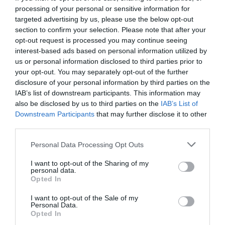
Εν τω μεταξύ, οι δύο κόρες της άτυχης
processing of your personal or sensitive information for
39χρονης παραμένουν στο νοσοκομείο, όπου
targeted advertising by us, please use the below opt-out
section to confirm your selection. Please note that after your
παρακολουθούνται από γιατρούς και
opt-out request is processed you may continue seeing
παιδοψυχολόγους.
interest-based ads based on personal information utilized by
us or personal information disclosed to third parties prior to
ΔΙΑΦΗΜΙΣΗ
your opt-out. You may separately opt-out of the further
disclosure of your personal information by third parties on the
IAB’s list of downstream participants. This information may
also be disclosed by us to third parties on the
IAB’s List of
Downstream Participants
that may further disclose it to other
third parties.
Please note that this website/app uses one or more Google
Personal Data Processing Opt Outs
services and may gather and store information including but
not limited to your visit or usage behaviour. You may click to
I want to opt-out of the Sharing of my
personal data.
grant or deny consent to Google and its third-party tags to
Opted In
use your data for below specified purposes in below Google
consent section.
I want to opt-out of the Sale of my
Τα αποτελέσματα από τις βιοχημικές
Personal Data.
Opted In
εξετάσεις στις οποίες υποβλήθηκαν οι δύο