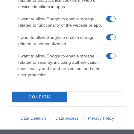
related to analytics like cookies on web or
device identifiers in apps.
Ειδήσεις σήμερα
I want to allow Google to enable storage
Ξεκινάει την Δευτέρα το Ευρωπαϊκό
related to functionality of the website or app.
Πρωτάθλημα Στίβου – Πότε αγωνίζονται
I want to allow Google to enable storage
Τεντόγλου, Καραλής, Τζένγκο και οι
related to personalization.
υπόλοιποι Έλληνες αθλητές
I want to allow Google to enable storage
Μαύρη Θάλασσα: Η εμπορική ναυτιλία
related to security, including authentication
στην πρώτη γραμμή ενός ακήρυχτου
functionality and fraud prevention, and other
πολέμου
user protection.
5G παντού, 6G στον ορίζοντα: Πού
βρίσκεται η Ελλάδα στη μεγάλη
CONFIRM
τεχνολογική μετάβαση
Ο “χάρτης” των πληρωμών από τον e-
Data Deletion
Data Access
Privacy Policy
ΕΦΚΑ και τη ΔΥΠΑ έως τις 14 Αυγούστου