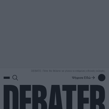
ΑΝΑΖΗΤΗΣΗ
DEBATE: Πότε θα θέλατε να γίνουν οι επόμενες εθνικές εκλογές;
Ψήφισε Εδώ