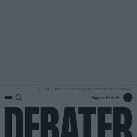
ΑΝΑΖΗΤΗΣΗ
DEBATE: Πότε θα θέλατε να γίνουν οι επόμενες εθνικές εκλογές;
Ψήφισε Εδώ