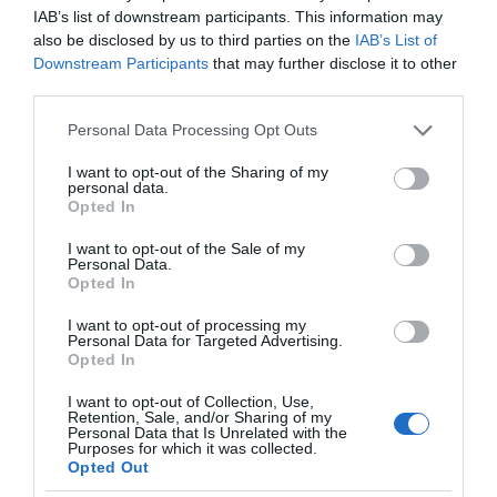
IAB’s list of downstream participants. This information may
also be disclosed by us to third parties on the
IAB’s List of
Downstream Participants
that may further disclose it to other
third parties.
Please note that this website/app uses one or more Google
Personal Data Processing Opt Outs
services and may gather and store information including but
not limited to your visit or usage behaviour. You may click to
I want to opt-out of the Sharing of my
personal data.
grant or deny consent to Google and its third-party tags to
Opted In
use your data for below specified purposes in below Google
consent section.
I want to opt-out of the Sale of my
Personal Data.
Opted In
I want to opt-out of processing my
Personal Data for Targeted Advertising.
Opted In
I want to opt-out of Collection, Use,
Retention, Sale, and/or Sharing of my
Personal Data that Is Unrelated with the
ΕΛΛΑΔΑ
Purposes for which it was collected.
Opted Out