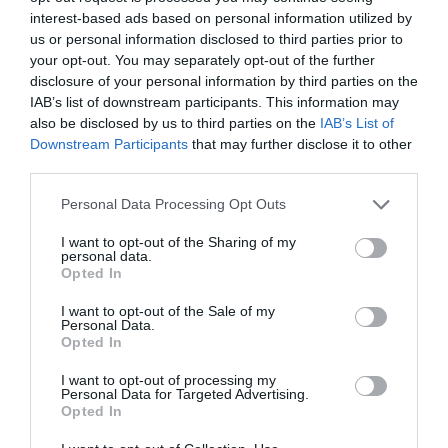
Δυτική Αττική
interest-based ads based on personal information utilized by
Ειδικό Χωροταξικό για τον Τουρισμό: Οι
us or personal information disclosed to third parties prior to
your opt-out. You may separately opt-out of the further
νέοι κανόνες για επενδύσεις, νησιά και
disclosure of your personal information by third parties on the
προορισμούς υπό πίεση
IAB’s list of downstream participants. This information may
also be disclosed by us to third parties on the
IAB’s List of
Εμπρησμός στη Marfin: “Δεν υπάρχει
Downstream Participants
that may further disclose it to other
ταυτοποίηση” λέει ο δικηγόρος της
third parties.
46χρονης – Τι είπε για την ξανθιά κοτσίδα
Please note that this website/app uses one or more Google
Personal Data Processing Opt Outs
Οι Queens Of The Stone Age
services and may gather and store information including but
not limited to your visit or usage behaviour. You may click to
I want to opt-out of the Sharing of my
δημιούργησαν τηλεφωνική γραμμή…
personal data.
grant or deny consent to Google and its third-party tags to
παραπόνων για τους θαυμαστές τους
Opted In
use your data for below specified purposes in below Google
consent section.
I want to opt-out of the Sale of my
Personal Data.
Ακολούθησε το debater.gr στο
Google News
Opted In
και μάθετε πρώτοι όλες τις ειδήσεις
I want to opt-out of processing my
Personal Data for Targeted Advertising.
Opted In
Share
Tweet