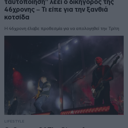
ταυτοποίηση” λέει ο δικηγόρος της
46χρονης – Τι είπε για την ξανθιά
κοτσίδα
Η 46χρονη έλαβε προθεσμία για να απολογηθεί την Τρίτη
LIFESTYLE