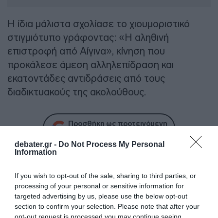
Η ίδια μάλιστα σχολίασε το χιουμοριστικό
στιγμιότυπο γράφοντας: «Η αληθινή
επιστροφή από Αίγινα», κίνηση που
προκάλεσε άμεση αλληλεπίδραση και
εκατοντάδες αντιδράσεις από τους
διαδικτυακούς της ακολούθους.
Προσθήκη ως προτεινόμενη
πηγή στην Google
debater.gr -
Do Not Process My Personal
Information
Ειδήσεις σήμερα
If you wish to opt-out of the sale, sharing to third parties, or
processing of your personal or sensitive information for
Με ταχείς ρυθμούς οι διαδικασίες
targeted advertising by us, please use the below opt-out
αποκατάστασης μετά την πυρκαγιά στη
section to confirm your selection. Please note that after your
opt-out request is processed you may continue seeing