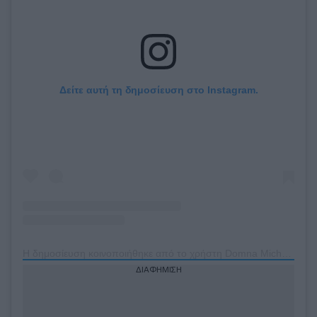
Δείτε αυτή τη δημοσίευση στο Instagram.
Η δημοσίευση κοινοποιήθηκε από το χρήστη Domna Michailidou (@domna_michailidou)
ΔΙΑΦΗΜΙΣΗ