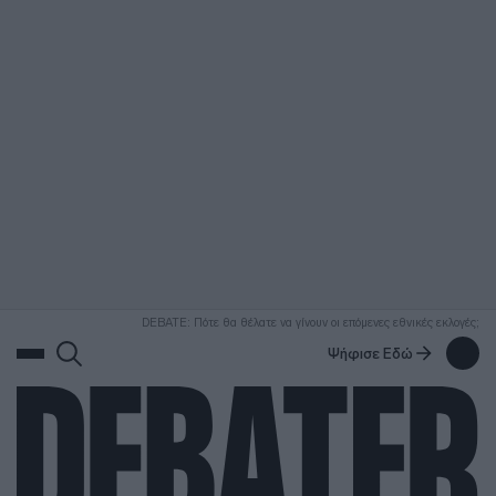
ΑΝΑΖΗΤΗΣΗ
DEBATE: Πότε θα θέλατε να γίνουν οι επόμενες εθνικές εκλογές;
Ψήφισε Εδώ