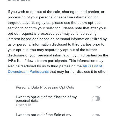
Ιός Δυτικού Νείλου: Έξι θάνατοι τις
τελευταίες ημέρες – Στην Αττική τα
If you wish to opt-out of the sale, sharing to third parties, or
περισσότερα κρούσματα
processing of your personal or sensitive information for
targeted advertising by us, please use the below opt-out
ΠΑΣΟΚ: Η «Εστία» ανάλωσε τη μισή ύλη
section to confirm your selection. Please note that after your
της για να μην πει απολύτως τίποτα και να
opt-out request is processed you may continue seeing
επαναλάβει το φαντασιόπληκτο ρεπορτάζ
interest-based ads based on personal information utilized by
us or personal information disclosed to third parties prior to
της
your opt-out. You may separately opt-out of the further
Χανιά: Νεαρός Παλαιστίνιος κλείδωσε
disclosure of your personal information by third parties on the
IAB’s list of downstream participants. This information may
ανήλικη στο σπίτι του – Την έσωσαν οι
also be disclosed by us to third parties on the
IAB’s List of
φωνές της
Downstream Participants
that may further disclose it to other
third parties.
Ακολούθησε το debater.gr στο
Google News
Please note that this website/app uses one or more Google
Personal Data Processing Opt Outs
και μάθετε πρώτοι όλες τις ειδήσεις
services and may gather and store information including but
not limited to your visit or usage behaviour. You may click to
I want to opt-out of the Sharing of my
personal data.
grant or deny consent to Google and its third-party tags to
Opted In
Share
Tweet
use your data for below specified purposes in below Google
consent section.
I want to opt-out of the Sale of my