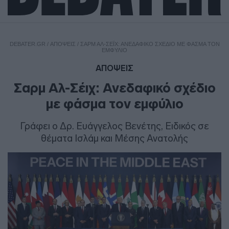
DEBATER.GR
/
ΑΠΟΨΕΙΣ
/
ΣΑΡΜ ΑΛ-ΣΈΙΧ: ΑΝΕΔΑΦΙΚΌ ΣΧΈΔΙΟ ΜΕ ΦΆΣΜΑ ΤΟΝ
ΕΜΦΎΛΙΟ
ΑΠΟΨΕΙΣ
Σαρμ Αλ-Σέιχ: Ανεδαφικό σχέδιο
με φάσμα τον εμφύλιο
Γράφει ο Δρ. Ευάγγελος Βενέτης, Ειδικός σε
θέματα Ισλάμ και Μέσης Ανατολής