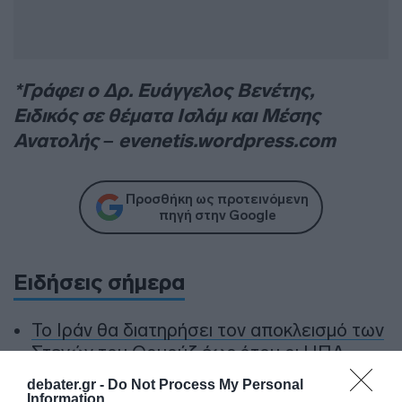
*Γράφει ο Δρ. Ευάγγελος Βενέτης,
Ειδικός σε θέματα Ισλάμ και Μέσης
Ανατολής – evenetis.wordpress.com
Προσθήκη ως προτεινόμενη
πηγή στην Google
Ειδήσεις σήμερα
To Ιράν θα διατηρήσει τον αποκλεισμό των
Στενών του Ορμούζ έως ότου οι ΗΠΑ
αποδεχθούν “όλους” τους όρους της
debater.gr -
Do Not Process My Personal
Information