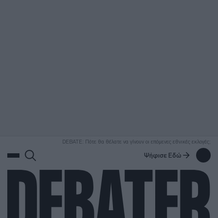
ΑΝΑΖΗΤΗΣΗ
DEBATE: Πότε θα θέλατε να γίνουν οι επόμενες εθνικές εκλογές;
Ψήφισε Εδώ