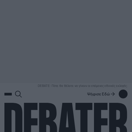
ΑΝΑΖΗΤΗΣΗ
DEBATE: Πότε θα θέλατε να γίνουν οι επόμενες εθνικές εκλογές;
Ψήφισε Εδώ