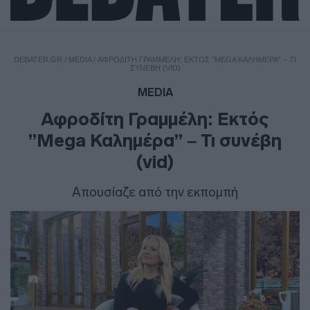
DEBATER.GR
/
MEDIA
/
ΑΦΡΟΔΊΤΗ ΓΡΑΜΜΈΛΗ: ΕΚΤΌΣ ”MEGA ΚΑΛΗΜΈΡΑ” – ΤΙ
ΣΥΝΈΒΗ (VID)
MEDIA
Αφροδίτη Γραμμέλη: Εκτός
”Mega Καλημέρα” – Τι συνέβη
(vid)
Απουσίαζε από την εκπομπή