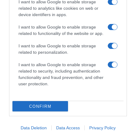
I want to allow Google to enable storage
Μια αφόρητη νίκη περιμένει τους Ήρωες μας – Δάκρυα και
related to analytics like cookies on web or
συγκίνηση
device identifiers in apps.
I want to allow Google to enable storage
related to functionality of the website or app.
I want to allow Google to enable storage
related to personalization.
I want to allow Google to enable storage
related to security, including authentication
functionality and fraud prevention, and other
user protection.
CONFIRM
MEDIA
Αποκλειστικό DEBATER: Σε αυτό το
κανάλι πηγαίνει η Μίνα Καραμήτρου –
Data Deletion
Data Access
Privacy Policy