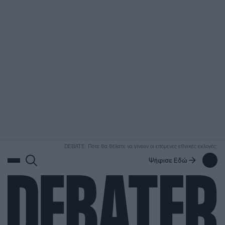
ΑΝΑΖΗΤΗΣΗ
DEBATE: Πότε θα θέλατε να γίνουν οι επόμενες εθνικές εκλογές;
Ψήφισε Εδώ