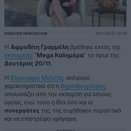
DEBATER NEWSROOM
20.11.2023 | 12:48
Η
Αφροδίτη Γραμμέλη
βρέθηκε εκτός της
εκπομπής
”
Mega Καλημέρα
” το πρωί της
Δευτέρας 20/11
.
Η
Ελεονώρα Μελέτη
, ανέφερε
χαρακτηριστικά ότι η
δημοσιογράφος
απουσιάζει από την εκπομπή για λόγους
υγείας, ενώ τόσο η ίδια όσο και οι
συνεργάτες
της, της ευχήθηκαν περαστικά
και να επιστρέψει γρήγορα.