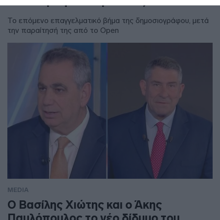
Τι εκπομπή θα παρουσιάζει
Το επόμενο επαγγελματικό βήμα της δημοσιογράφου, μετά
την παραίτησή της από το Open
MEDIA
Ο Βασίλης Χιώτης και ο Άκης
Παυλόπουλος το νέο δίδυμο του