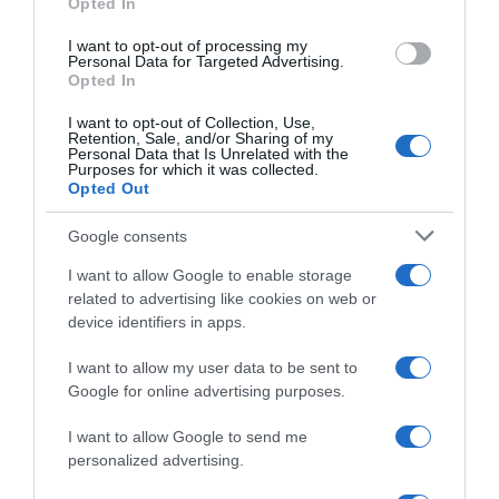
Opted In
I want to opt-out of processing my
Personal Data for Targeted Advertising.
Opted In
I want to opt-out of Collection, Use,
Retention, Sale, and/or Sharing of my
Personal Data that Is Unrelated with the
Purposes for which it was collected.
Opted Out
Google consents
I want to allow Google to enable storage
related to advertising like cookies on web or
device identifiers in apps.
MEDIA
I want to allow my user data to be sent to
«Έτερος Εγώ: Κάθαρσις»: Μην
Google for online advertising purposes.
χάσετε το συγκλονιστικό τελευταίο
I want to allow Google to send me
επεισόδιο του 2ου κύκλου – Απόψε
personalized advertising.
στον ΑΝΤ1